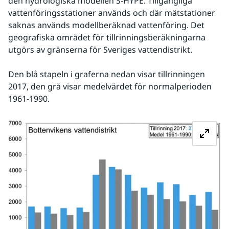
den hydrologiska modellen S-HYPE. Tillgängliga 
vattenföringsstationer används och där mätstationer 
saknas används modellberäknad vattenföring. Det 
geografiska området för tillrinningsberäkningarna 
utgörs av gränserna för Sveriges vattendistrikt. 
Den blå stapeln i graferna nedan visar tillrinningen 
2017, den grå visar medelvärdet för normalperioden 
1961-1990.
Fö