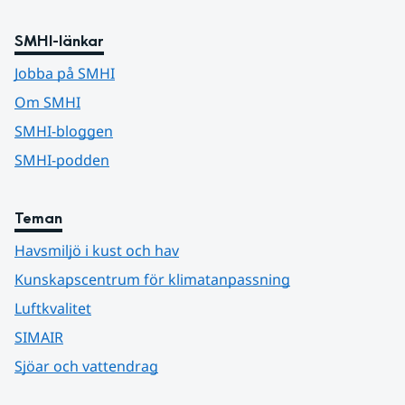
SMHI-länkar
Jobba på SMHI
Om SMHI
SMHI-bloggen
SMHI-podden
Teman
Havsmiljö i kust och hav
Kunskapscentrum för klimatanpassning
Luftkvalitet
SIMAIR
Sjöar och vattendrag