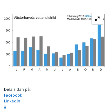
Fö
Dela sidan på
:
Dela sidan på
Facebook
Dela sidan på
LinkedIn
Dela sidan på
X