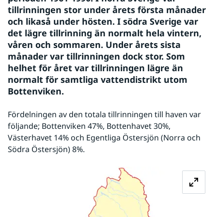
tillrinningen stor under årets första månader 
och likaså under hösten. I södra Sverige var 
det lägre tillrinning än normalt hela vintern, 
våren och sommaren. Under årets sista 
månader var tillrinningen dock stor. Som 
helhet för året var tillrinningen lägre än 
normalt för samtliga vattendistrikt utom 
Bottenviken.
Fördelningen av den totala tillrinningen till haven var 
följande; Bottenviken 47%, Bottenhavet 30%, 
Västerhavet 14% och Egentliga Östersjön (Norra och 
Södra Östersjön) 8%.
Förstora