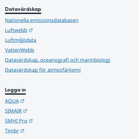
Datavärdskap
Nationella emissionsdatabasen
Länk till annan webbplats.
Luftwebb
Luftmiljödata
VattenWebb
Datavärdskap, oceanografi och marinbiologi
Datavärdskap för atmosfärkemi
Logga in
Länk till annan webbplats.
AQUA
Länk till annan webbplats.
SIMAIR
Länk till annan webbplats.
SMHI Pro
Länk till annan webbplats.
Timbr