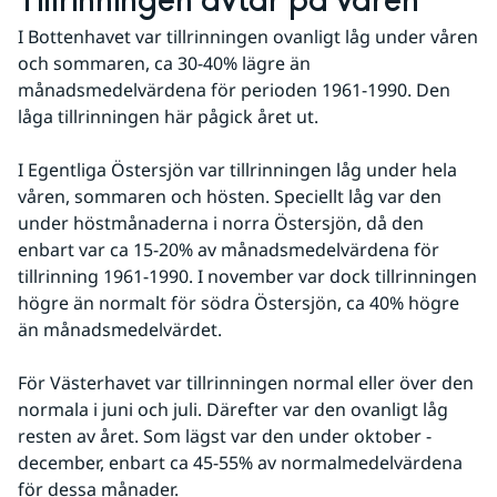
Tillrinningen avtar på våren
I Bottenhavet var tillrinningen ovanligt låg under våren 
och sommaren, ca 30-40% lägre än 
månadsmedelvärdena för perioden 1961-1990. Den 
låga tillrinningen här pågick året ut. 
I Egentliga Östersjön var tillrinningen låg under hela 
våren, sommaren och hösten. Speciellt låg var den 
under höstmånaderna i norra Östersjön, då den 
enbart var ca 15-20% av månadsmedelvärdena för 
tillrinning 1961-1990. I november var dock tillrinningen 
högre än normalt för södra Östersjön, ca 40% högre 
än månadsmedelvärdet. 
För Västerhavet var tillrinningen normal eller över den 
normala i juni och juli. Därefter var den ovanligt låg 
resten av året. Som lägst var den under oktober - 
december, enbart ca 45-55% av normalmedelvärdena 
för dessa månader.