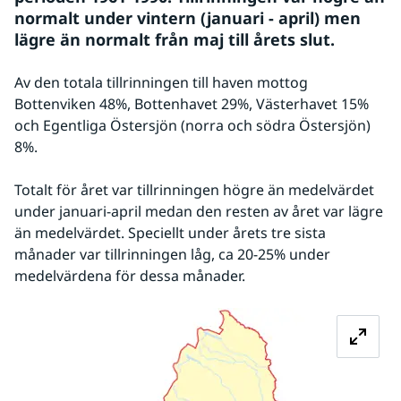
normalt under vintern (januari - april) men 
lägre än normalt från maj till årets slut.
Av den totala tillrinningen till haven mottog 
Bottenviken 48%, Bottenhavet 29%, Västerhavet 15% 
och Egentliga Östersjön (norra och södra Östersjön) 
8%. 
Totalt för året var tillrinningen högre än medelvärdet 
under januari-april medan den resten av året var lägre 
än medelvärdet. Speciellt under årets tre sista 
månader var tillrinningen låg, ca 20-25% under 
medelvärdena för dessa månader.
Förstora