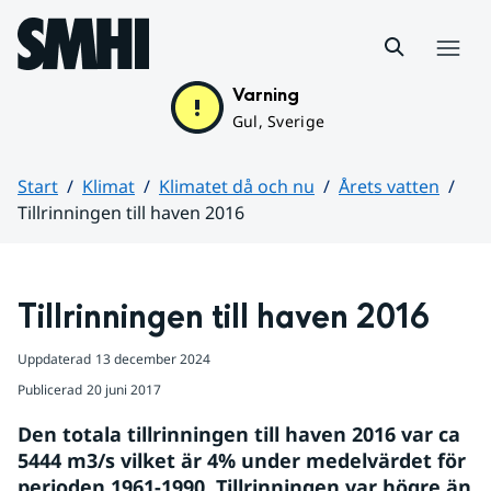
Hoppa till sidans innehåll
Meny
Varning
Gul, Sverige
Start
Klimat
Klimatet då och nu
Årets vatten
Tillrinningen till haven 2016
Huvudinnehåll
Tillrinningen till haven 2016
Uppdaterad
13 december 2024
Publicerad
20 juni 2017
Den totala tillrinningen till haven 2016 var ca 
5444 m3/s vilket är 4% under medelvärdet för 
perioden 1961-1990. Tillrinningen var högre än 