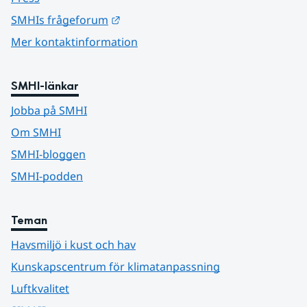
Länk till annan webbplats.
SMHIs frågeforum
Mer kontaktinformation
SMHI-länkar
Jobba på SMHI
Om SMHI
SMHI-bloggen
SMHI-podden
Teman
Havsmiljö i kust och hav
Kunskapscentrum för klimatanpassning
Luftkvalitet