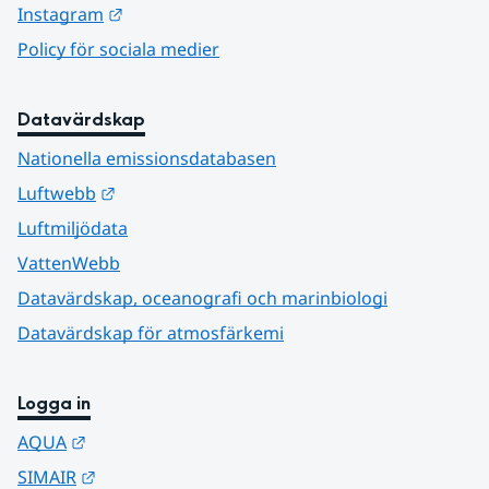
Länk till annan webbplats.
Instagram
Policy för sociala medier
Datavärdskap
Nationella emissionsdatabasen
Länk till annan webbplats.
Luftwebb
Luftmiljödata
VattenWebb
Datavärdskap, oceanografi och marinbiologi
Datavärdskap för atmosfärkemi
Logga in
Länk till annan webbplats.
AQUA
Länk till annan webbplats.
SIMAIR