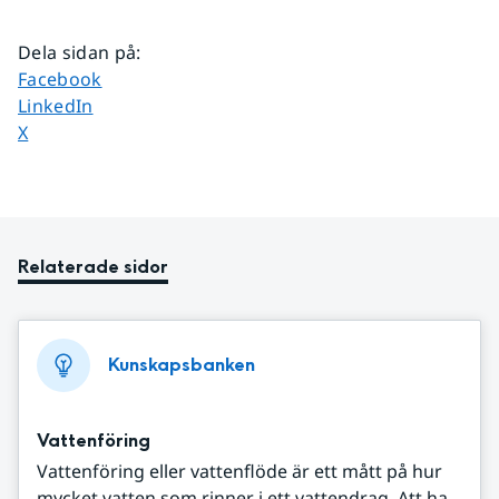
Dela sidan på
:
Dela sidan på
Facebook
Dela sidan på
LinkedIn
Dela sidan på
X
Relaterade sidor
Kunskapsbanken
Vattenföring
Vattenföring eller vattenflöde är ett mått på hur
mycket vatten som rinner i ett vattendrag. Att ha