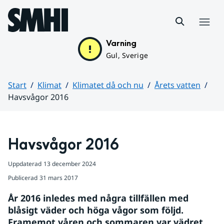
Hoppa till sidans innehåll
Meny
Varning
Gul, Sverige
Start
Klimat
Klimatet då och nu
Årets vatten
Havsvågor 2016
Huvudinnehåll
Havsvågor 2016
Uppdaterad
13 december 2024
Publicerad
31 mars 2017
År 2016 inledes med några tillfällen med 
blåsigt väder och höga vågor som följd. 
Framemot våren och sommaren var vädret 