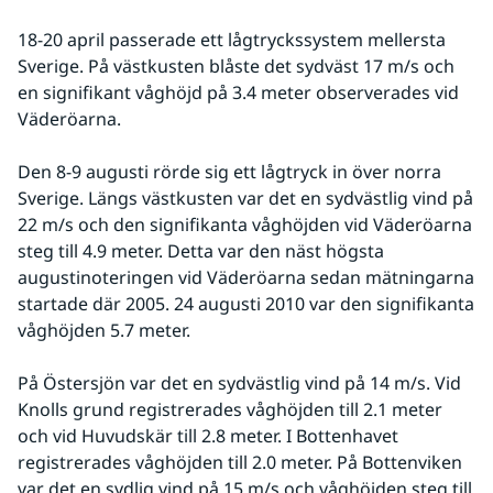
18-20 april passerade ett lågtryckssystem mellersta 
Sverige. På västkusten blåste det sydväst 17 m/s och 
en signifikant våghöjd på 3.4 meter observerades vid 
Väderöarna.
Den 8-9 augusti rörde sig ett lågtryck in över norra 
Sverige. Längs västkusten var det en sydvästlig vind på 
22 m/s och den signifikanta våghöjden vid Väderöarna 
steg till 4.9 meter. Detta var den näst högsta 
augustinoteringen vid Väderöarna sedan mätningarna 
startade där 2005. 24 augusti 2010 var den signifikanta 
våghöjden 5.7 meter.
På Östersjön var det en sydvästlig vind på 14 m/s. Vid 
Knolls grund registrerades våghöjden till 2.1 meter 
och vid Huvudskär till 2.8 meter. I Bottenhavet 
registrerades våghöjden till 2.0 meter. På Bottenviken 
var det en sydlig vind på 15 m/s och våghöjden steg till 