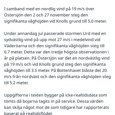
I samband med en nordlig vind på 19 m/s över 
Östersjön den 2 och 27 november steg den 
signifikanta våghöjden vid Knolls grund till 5.0 meter.
Under annandag jul passerade stormen Urd med en 
sydvästlig vind på upp mot 27 m/s i medelvind vid 
Väderöarna och den signifikanta våghöjden steg till 
6.7 meter. Detta var den tredje högsta observationen i 
år på platsen. På Östersjön var det en nordvästlig vind 
på 19 m/s och vid Knolls grund steg den signifikanta 
våghöjden till 3.5 meter. På Bottenhavet blåste det 20 
m/s från nordväst och den signifikanta våghöjden steg 
till 5.2 meter.
Uppgifterna i texten bygger på icke-realtidsdata som 
tömts då bojarna tagits in på service. Dessa värden 
kan skilja något mot de som tidigare har rapporterats 
baserat på realtidsflödet.