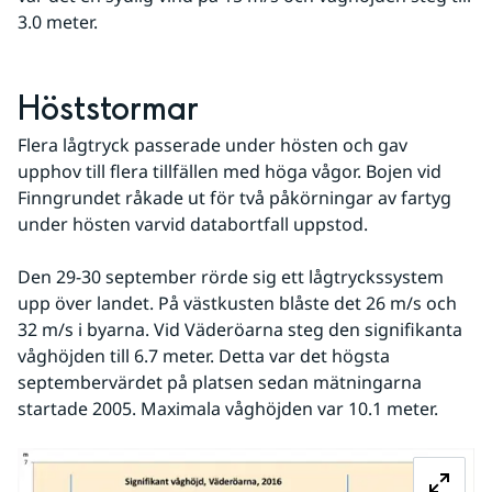
3.0 meter.
Höststormar
Flera lågtryck passerade under hösten och gav 
upphov till flera tillfällen med höga vågor. Bojen vid 
Finngrundet råkade ut för två påkörningar av fartyg 
under hösten varvid databortfall uppstod.
Den 29-30 september rörde sig ett lågtryckssystem 
upp över landet. På västkusten blåste det 26 m/s och 
32 m/s i byarna. Vid Väderöarna steg den signifikanta 
våghöjden till 6.7 meter. Detta var det högsta 
septembervärdet på platsen sedan mätningarna 
startade 2005. Maximala våghöjden var 10.1 meter.
Fö