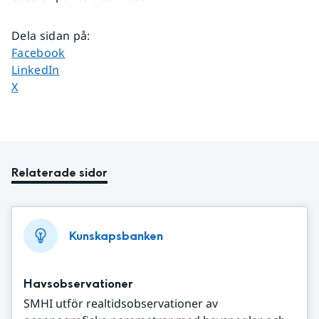
Dela sidan på
:
Dela sidan på
Facebook
Dela sidan på
LinkedIn
Dela sidan på
X
Relaterade sidor
Kunskapsbanken
Havsobservationer
SMHI utför realtidsobservationer av