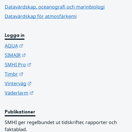
Datavärdskap, oceanografi och marinbiologi
Datavärdskap för atmosfärkemi
Logga in
Länk till annan webbplats.
AQUA
Länk till annan webbplats.
SIMAIR
Länk till annan webbplats.
SMHI Pro
Länk till annan webbplats.
Timbr
Länk till annan webbplats.
Vinterväg
Länk till annan webbplats.
Väderlarm
Publikationer
SMHI ger regelbundet ut tidskrifter, rapporter och 
faktablad.