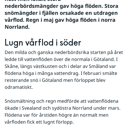
nederbördsmängder gav höga flöden. Stora 
snömängder i fjällen orsakade en utdragen 
vårflod. Regn i maj gav höga flöden i norra 
Norrland.
Lugn vårflod i söder
Den milda och ganska nederbördsrika starten på året 
ledde till vattenflöden över de normala i Götaland. I 
Skåne, längs västkusten och i delar av Småland var 
flödena höga i många vattendrag. I februari smälte 
resterande snö i Götaland men förloppet blev 
odramatiskt.
Snösmältning och regn medförde att vattenflödena 
ökade i Svealand och sydöstra Norrland under mars.  
Flödena var för årstiden högre än normalt men 
vårfloden fick ett lugnt förlopp.