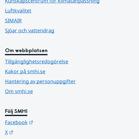
Kunskapscentrum för klimatanpassning
Luftkvalitet
SIMAIR
Sjöar och vattendrag
Om webbplatsen
Tillgänglighetsredogörelse
Kakor på smhi.se
Hantering av personuppgifter
Om smhi.se
Följ SMHI
Länk till annan webbplats.
Facebook
Länk till annan webbplats.
X