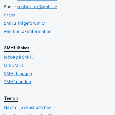
Epost: 
registrator@smhi.se
Press
Länk till annan webbplats.
SMHIs frågeforum
Mer kontaktinformation
SMHI-länkar
Jobba på SMHI
Om SMHI
SMHI-bloggen
SMHI-podden
Teman
Havsmiljö i kust och hav