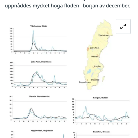
uppnåddes mycket höga flöden i början av december.
Fö