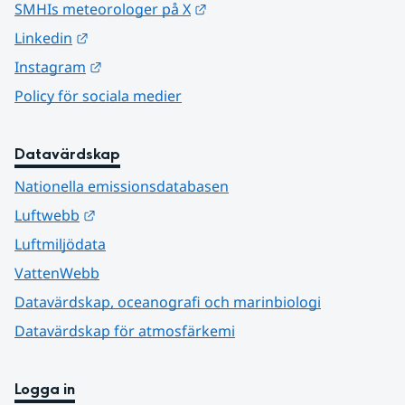
Länk till annan webbplats.
SMHIs meteorologer på X
Länk till annan webbplats.
Linkedin
Länk till annan webbplats.
Instagram
Policy för sociala medier
Datavärdskap
Nationella emissionsdatabasen
Länk till annan webbplats.
Luftwebb
Luftmiljödata
VattenWebb
Datavärdskap, oceanografi och marinbiologi
Datavärdskap för atmosfärkemi
Logga in