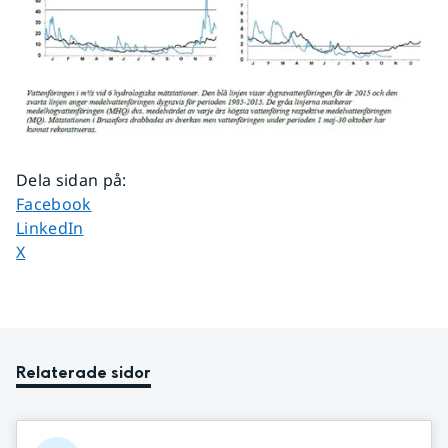
Dela sidan på
:
Dela sidan på
Facebook
Dela sidan på
LinkedIn
Dela sidan på
X
Relaterade sidor