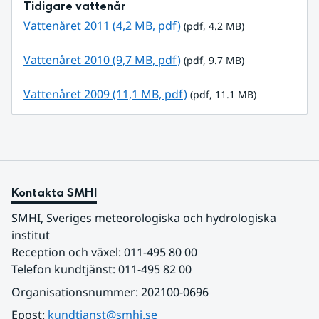
Tidigare vattenår
pdf, 4.2 MB.
Vattenåret 2011 (4,2 MB, pdf)
 (pdf, 4.2 MB)
pdf, 9.7 MB.
Vattenåret 2010 (9,7 MB, pdf)
 (pdf, 9.7 MB)
pdf, 11.1 MB.
Vattenåret 2009 (11,1 MB, pdf)
 (pdf, 11.1 MB)
Kontakta SMHI
SMHI, Sveriges meteorologiska och hydrologiska 
institut
Reception och växel: 011-495 80 00
Telefon kundtjänst: 011-495 82 00
Organisationsnummer: 202100-0696
Epost: 
kundtjanst@smhi.se