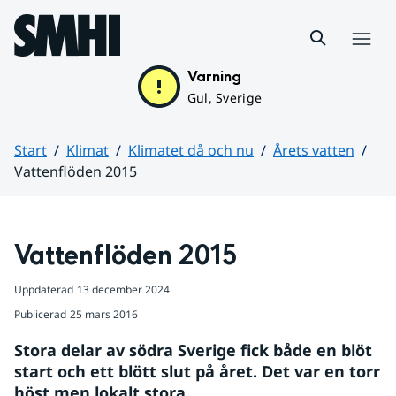
Hoppa till sidans innehåll
Meny
Varning
Gul, Sverige
Start
Klimat
Klimatet då och nu
Årets vatten
Vattenflöden 2015
Huvudinnehåll
Vattenflöden 2015
Uppdaterad
13 december 2024
Publicerad
25 mars 2016
Stora delar av södra Sverige fick både en blöt 
start och ett blött slut på året. Det var en torr 
höst men lokalt stora 