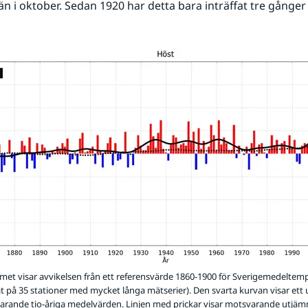
än i oktober. Sedan 1920 har detta bara inträffat tre gånger 
et visar avvikelsen från ett referensvärde 1860-1900 för Sverigemedelte
t på 35 stationer med mycket långa mätserier). Den svarta kurvan visar ett
rande tio-åriga medelvärden. Linjen med prickar visar motsvarande utjäm