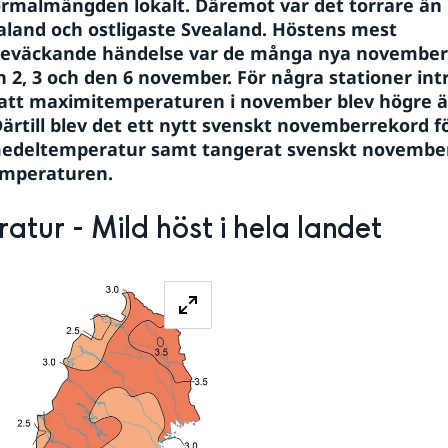
rmalmängden lokalt. Däremot var det torrare än n
aland och ostligaste Svealand. Höstens mest 
eväckande händelse var de många nya november
n 2, 3 och den 6 november. För några stationer intr
att maximitemperaturen i november blev högre än
Därtill blev det ett nytt svenskt novemberrekord fö
deltemperatur samt tangerat svenskt november
mperaturen. 
atur - Mild höst i hela landet
Förstora bilden