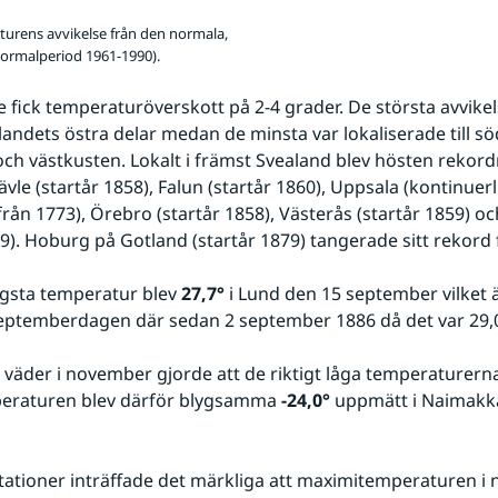
urens avvikelse från den normala,
ormalperiod 1961-1990).
e fick temperaturöverskott på 2-4 grader. De största avvikel
 landets östra delar medan de minsta var lokaliserade till sö
 och västkusten. Lokalt i främst Svealand blev hösten rekordm
ävle (startår 1858), Falun (startår 1860), Uppsala (kontinuerl
rån 1773), Örebro (startår 1858), Västerås (startår 1859) och
09). Hoburg på Gotland (startår 1879) tangerade sitt rekord 
gsta temperatur blev 
27,7°
 i Lund den 15 september vilket ä
eptemberdagen där sedan 2 september 1886 då det var 29,0
 väder i november gjorde att de riktigt låga temperaturerna
peraturen blev därför blygsamma 
-24,0°
 uppmätt i Naimakk
tationer inträffade det märkliga att maximitemperaturen i