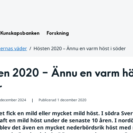
Kunskapsbanken
Forskning
dernas väder
Hösten 2020 – Ännu en varm höst i söder
n 2020 – Ännu en varm hös
r
 december 2024
Publicerad
1 december 2020
❘
t fick en mild eller mycket mild höst. I södra Sver
ft en mild höst under de senaste 10 åren. I nordö
blev det även en mycket nederbördsrik höst med 