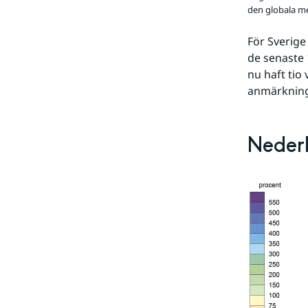
den globala m
För Sverige
de senaste 1
nu haft tio
anmärkning
Nederb