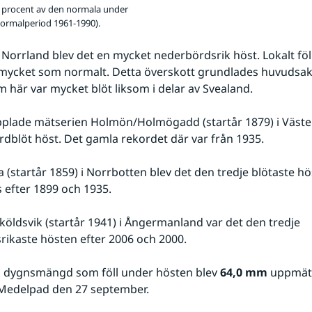
 procent av den normala under
ormalperiod 1961-1990).
 Norrland blev det en mycket nederbördsrik höst. Lokalt föl
mycket som normalt. Detta överskott grundlades huvudsakl
 här var mycket blöt liksom i delar av Svealand.
plade mätserien Holmön/Holmögadd (startår 1879) i Väster
rdblöt höst. Det gamla rekordet där var från 1935.
 (startår 1859) i Norrbotten blev det den tredje blötaste h
 efter 1899 och 1935.
köldsvik (startår 1941) i Ångermanland var det den tredje 
ikaste hösten efter 2006 och 2000. 
a dygnsmängd som föll under hösten blev 
64,0 mm
 uppmätt
 Medelpad den 27 september. 