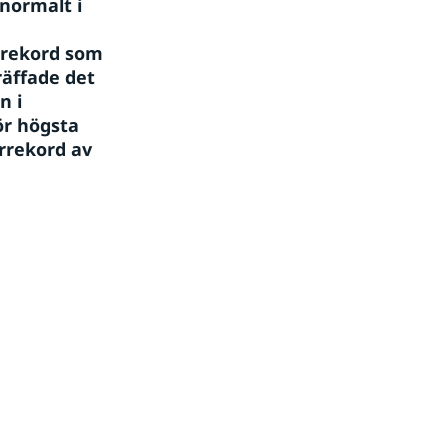
ormalt i 
rekord som 
äffade det 
 i 
r högsta 
rekord av 