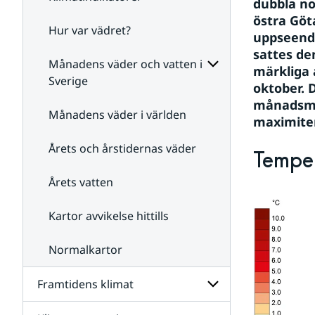
dubbla no
östra Göt
Hur var vädret?
Undersidor
uppseend
för
sattes de
Klimatindikatorer
Månadens väder och vatten i
märkliga 
Sverige
oktober. 
Undersidor
månadsme
för
Månadens väder i världen
maximite
Månadens
väder
Årets och årstidernas väder
och
Temper
vatten
i
Årets vatten
Sverige
Kartor avvikelse hittills
Normalkartor
Framtidens klimat