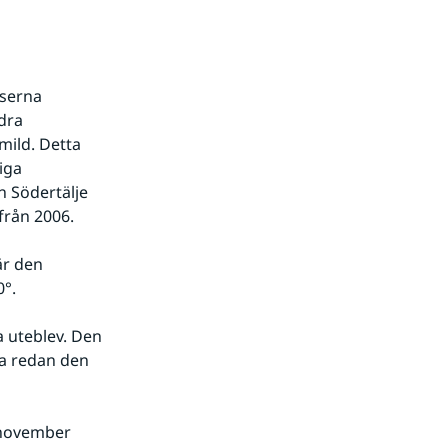
serna 
dra 
ild. Detta 
iga 
 Södertälje 
från 2006.
r den 
°.
 uteblev. Den 
a redan den 
 november 