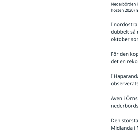
Nederbörden i
hösten 2020 (n
I nordöstra
dubbelt så 
oktober som
För den kop
det en reko
I Haparanda
observerats
Även i Örns
nederbördsr
Den störst
Midlanda i