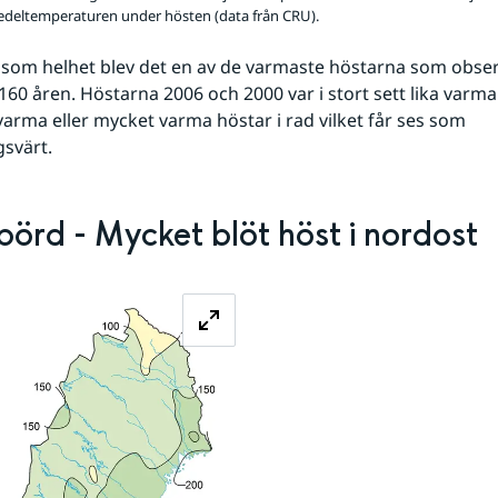
edeltemperaturen under hösten (data från CRU).
 som helhet blev det en av de varmaste höstarna som obser
60 åren. Höstarna 2006 och 2000 var i stort sett lika varma. D
 varma eller mycket varma höstar i rad vilket får ses som 
svärt.
örd - Mycket blöt höst i nordost
Förstora bilden