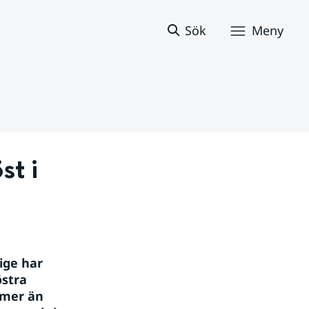
Sök
Meny
t i 
ige har 
stra 
mer än 