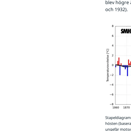
blev högre 
och 1932).
Stapeldiagramm
hösten (basera
ungefär motsva