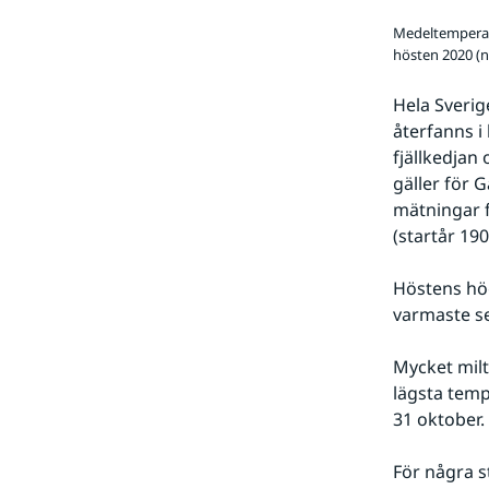
Medeltemperat
hösten 2020 (n
Hela Sverig
återfanns i
fjällkedjan
gäller för G
mätningar f
(startår 19
Höstens hö
varmaste s
Mycket milt
lägsta tem
31 oktober.
För några s