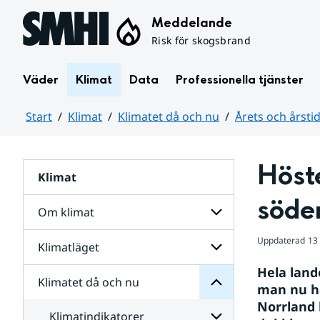
Hoppa till sidans innehåll
Meddelande
Risk för skogsbrand
Väder
Klimat
Data
Professionella tjänster
Start
Klimat
Klimatet då och nu
Årets och årsti
Huvudinnehåll
Höste
Klimat
nu
och
söde
då
Om klimat
Klimatet
för
Uppdaterad
13
Undersidor
Klimatläget
Undersidor
för
Hela lande
Om
Klimatet då och nu
Undersidor
klimat
man nu ha
för
Norrland 
Klimatläget
Klimatindikatorer