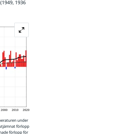
(1949, 1936 
Förstora bilden
mperaturen under
 utjämnat förlopp
nade förlopp för