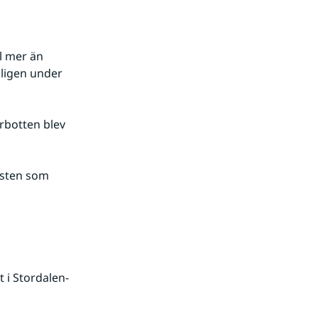
l mer än 
igen under 
botten blev 
östen som 
 i Stordalen-