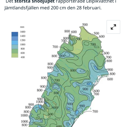
 Det 
största snödjupet
 rapporterade Leipikvattnet i 
Jämtlandsfjällen med 200 cm den 28 februari.
Fö