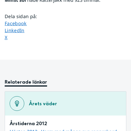
Minst sol
 hade Katterjåkk med 923 timmar.
Dela sidan på
:
Dela sidan på
Facebook
Dela sidan på
LinkedIn
Dela sidan på
X
Relaterade länkar
Årets väder
Årstiderna 2012