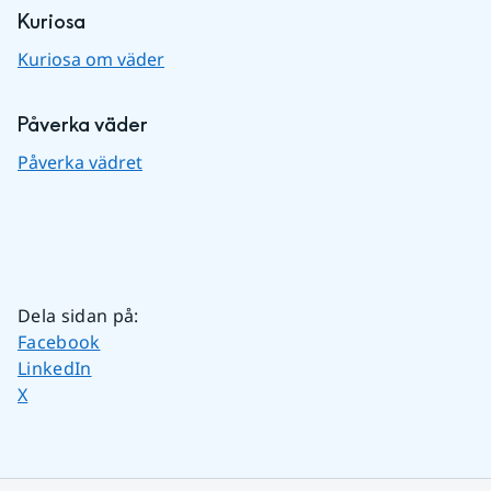
Kuriosa
Kuriosa om väder
Påverka väder
Påverka vädret
Dela sidan på
:
Dela sidan på
Facebook
Dela sidan på
LinkedIn
Dela sidan på
X