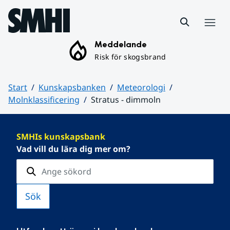
Hoppa till sidans innehåll
Meny
Meddelande
Risk för skogsbrand
Start
Kunskapsbanken
Meteorologi
Molnklassificering
Stratus - dimmoln
Huvudinnehåll
SMHIs kunskapsbank
Vad vill du lära dig mer om?