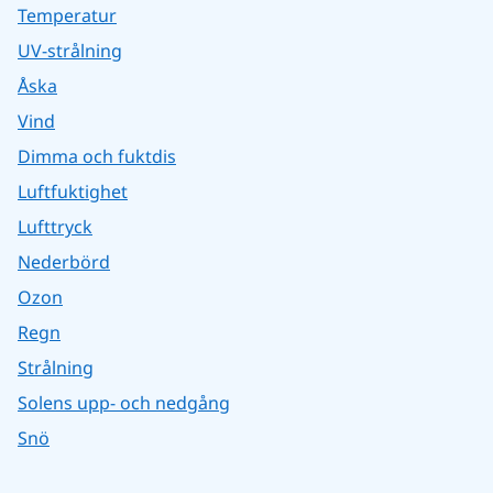
Temperatur
UV-strålning
Åska
Vind
Dimma och fuktdis
Luftfuktighet
Lufttryck
Nederbörd
Ozon
Regn
Strålning
Solens upp- och nedgång
Snö