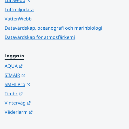
Luftwebb
Luftmiljödata
VattenWebb
Datavärdskap, oceanografi och marinbiologi
Datavärdskap för atmosfärkemi
Logga in
Länk till annan webbplats.
AQUA
Länk till annan webbplats.
SIMAIR
Länk till annan webbplats.
SMHI Pro
Länk till annan webbplats.
Timbr
Länk till annan webbplats.
Vinterväg
Länk till annan webbplats.
Väderlarm