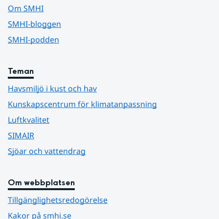
Om SMHI
SMHI-bloggen
SMHI-podden
Teman
Havsmiljö i kust och hav
Kunskapscentrum för klimatanpassning
Luftkvalitet
SIMAIR
Sjöar och vattendrag
Om webbplatsen
Tillgänglighetsredogörelse
Kakor på smhi.se