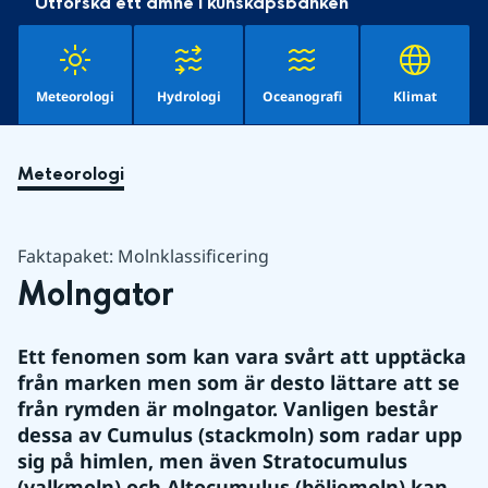
Utforska ett ämne i kunskapsbanken
Meteorologi
Hydrologi
Oceanografi
Klimat
Meteorologi
Faktapaket: Molnklassificering
Molngator
Ett fenomen som kan vara svårt att upptäcka 
från marken men som är desto lättare att se 
från rymden är molngator. Vanligen består 
dessa av Cumulus (stackmoln) som radar upp 
sig på himlen, men även Stratocumulus 
(valkmoln) och Altocumulus (böljemoln) kan 