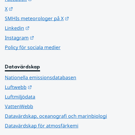
Länk till annan webbplats.
X
Länk till annan webbplats.
SMHIs meteorologer på X
Länk till annan webbplats.
Linkedin
Länk till annan webbplats.
Instagram
Policy för sociala medier
Datavärdskap
Nationella emissionsdatabasen
Länk till annan webbplats.
Luftwebb
Luftmiljödata
VattenWebb
Datavärdskap, oceanografi och marinbiologi
Datavärdskap för atmosfärkemi