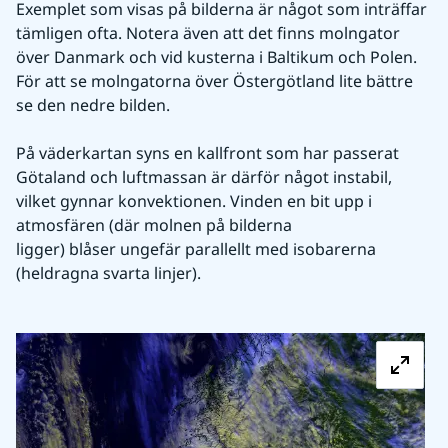
Exemplet som visas på bilderna är något som inträffar 
tämligen ofta. Notera även att det finns molngator 
över Danmark och vid kusterna i Baltikum och Polen. 
För att se molngatorna över Östergötland lite bättre 
se den nedre bilden.
På väderkartan syns en kallfront som har passerat 
Götaland och luftmassan är därför något instabil, 
vilket gynnar konvektionen. Vinden en bit upp i 
atmosfären (där molnen på bilderna 
ligger) blåser ungefär parallellt med isobarerna 
(heldragna svarta linjer).
För