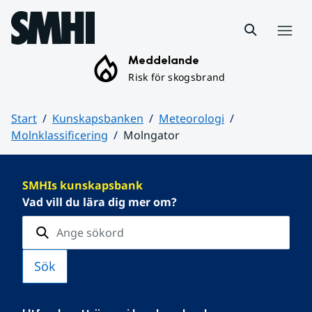
Hoppa till sidans innehåll
Meny
Meddelande
Risk för skogsbrand
Start
Kunskapsbanken
Meteorologi
Molnklassificering
Molngator
Huvudinnehåll
SMHIs kunskapsbank
Vad vill du lära dig mer om?