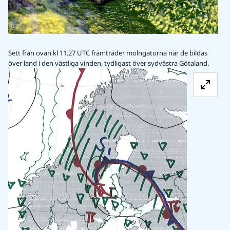
Sett från ovan kl 11.27 UTC framträder molngatorna när de bildas
över land i den västliga vinden, tydligast över sydvästra Götaland.
Förstora b