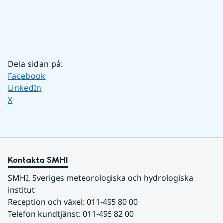
Dela sidan på
:
Dela sidan på
Facebook
Dela sidan på
LinkedIn
Dela sidan på
X
Kontakta SMHI
SMHI, Sveriges meteorologiska och hydrologiska 
institut
Reception och växel: 011-495 80 00
Telefon kundtjänst: 011-495 82 00