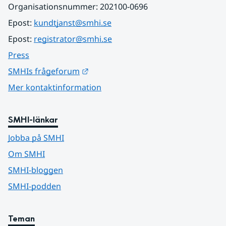
Organisationsnummer: 202100-0696
Epost: 
kundtjanst@smhi.se
Epost: 
registrator@smhi.se
Press
Länk till annan webbplats.
SMHIs frågeforum
Mer kontaktinformation
SMHI-länkar
Jobba på SMHI
Om SMHI
SMHI-bloggen
SMHI-podden
Teman