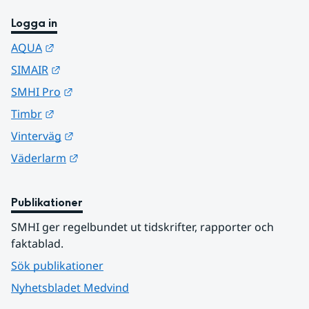
Logga in
Länk till annan webbplats.
AQUA
Länk till annan webbplats.
SIMAIR
Länk till annan webbplats.
SMHI Pro
Länk till annan webbplats.
Timbr
Länk till annan webbplats.
Vinterväg
Länk till annan webbplats.
Väderlarm
Publikationer
SMHI ger regelbundet ut tidskrifter, rapporter och 
faktablad.
Sök publikationer
Nyhetsbladet Medvind