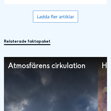
Ladda fler artiklar
Relaterade faktapaket
Atmosfärens cirkulation
Ha