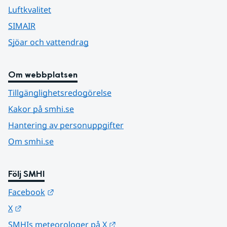
Luftkvalitet
SIMAIR
Sjöar och vattendrag
Om webbplatsen
Tillgänglighetsredogörelse
Kakor på smhi.se
Hantering av personuppgifter
Om smhi.se
Följ SMHI
Länk till annan webbplats.
Facebook
Länk till annan webbplats.
X
Länk till annan webbplats.
SMHIs meteorologer på X