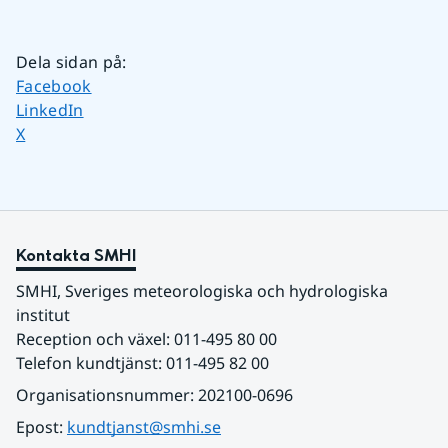
Dela sidan på
:
Dela sidan på
Facebook
Dela sidan på
LinkedIn
Dela sidan på
X
Kontakta SMHI
SMHI, Sveriges meteorologiska och hydrologiska 
institut
Reception och växel: 011-495 80 00
Telefon kundtjänst: 011-495 82 00
Organisationsnummer: 202100-0696
Epost: 
kundtjanst@smhi.se