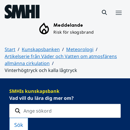
Hoppa till sidans innehåll
Meny
Meddelande
Risk för skogsbrand
Start
Kunskapsbanken
Meteorologi
Artikelserie från Väder och Vatten om atmosfärens
allmänna cirkulation
Vinterhögtryck och kalla lågtryck
Huvudinnehåll
SMHIs kunskapsbank
Vad vill du lära dig mer om?