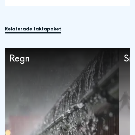
Relaterade faktapaket
Regn
Sn