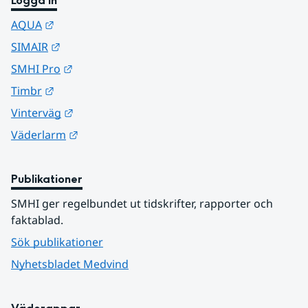
Logga in
Länk till annan webbplats.
AQUA
Länk till annan webbplats.
SIMAIR
Länk till annan webbplats.
SMHI Pro
Länk till annan webbplats.
Timbr
Länk till annan webbplats.
Vinterväg
Länk till annan webbplats.
Väderlarm
Publikationer
SMHI ger regelbundet ut tidskrifter, rapporter och 
faktablad.
Sök publikationer
Nyhetsbladet Medvind