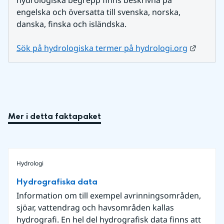
hydrologiska begrepp finns beskrivna på 
engelska och översatta till svenska, norska, 
danska, finska och isländska.
Länk ti
Sök på hydrologiska termer på hydrologi.org
Mer i detta faktapaket
Hydrologi
Hydrografiska data
Information om till exempel avrinningsområden,
sjöar, vattendrag och havsområden kallas
hydrografi. En hel del hydrografisk data finns att