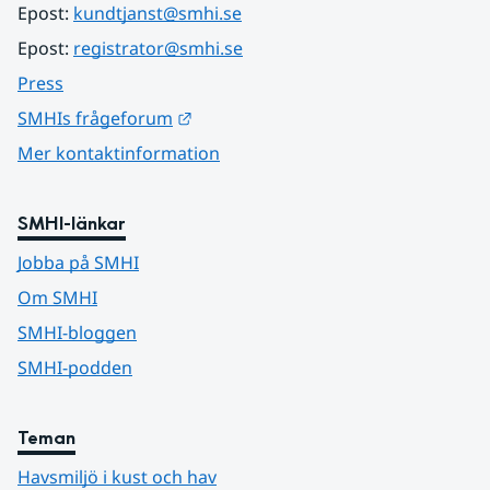
Epost: 
kundtjanst@smhi.se
Epost: 
registrator@smhi.se
Press
Länk till annan webbplats.
SMHIs frågeforum
Mer kontaktinformation
SMHI-länkar
Jobba på SMHI
Om SMHI
SMHI-bloggen
SMHI-podden
Teman
Havsmiljö i kust och hav