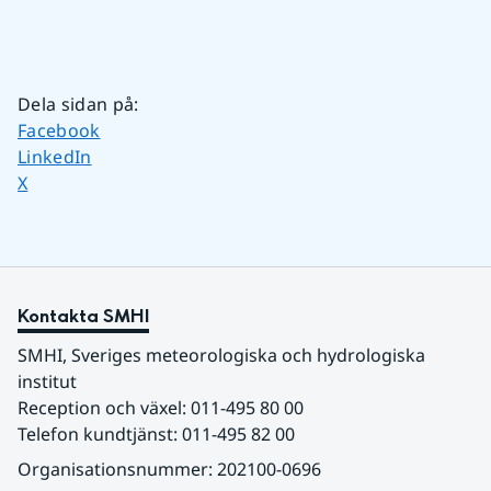
Dela sidan på
:
Dela sidan på
Facebook
Dela sidan på
LinkedIn
Dela sidan på
X
Kontakta SMHI
SMHI, Sveriges meteorologiska och hydrologiska 
institut
Reception och växel: 011-495 80 00
Telefon kundtjänst: 011-495 82 00
Organisationsnummer: 202100-0696