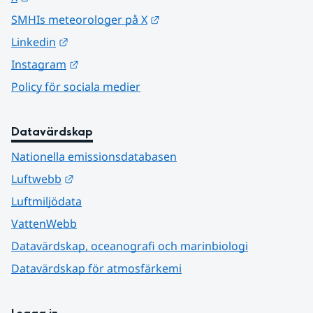
Länk till annan webbplats.
SMHIs meteorologer på X
Länk till annan webbplats.
Linkedin
Länk till annan webbplats.
Instagram
Policy för sociala medier
Datavärdskap
Nationella emissionsdatabasen
Länk till annan webbplats.
Luftwebb
Luftmiljödata
VattenWebb
Datavärdskap, oceanografi och marinbiologi
Datavärdskap för atmosfärkemi