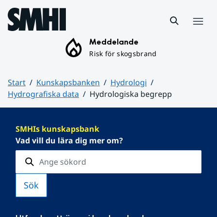
Hoppa till sidans innehåll
Meny
Meddelande
Risk för skogsbrand
Start
Kunskapsbanken
Hydrologi
Hydrografiska data
Hydrologiska begrepp
Huvudinnehåll
SMHIs kunskapsbank
Vad vill du lära dig mer om?