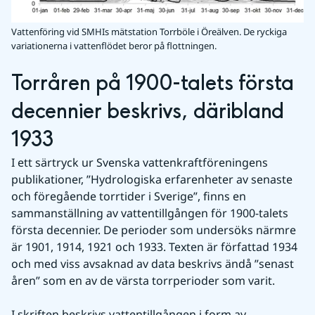
Vattenföring vid SMHIs mätstation Torrböle i Öreälven. De ryckiga
variationerna i vattenflödet beror på flottningen.
Torråren på 1900-talets första 
decennier beskrivs, däribland 
1933
I ett särtryck ur Svenska vattenkraftföreningens 
publikationer, ”Hydrologiska erfarenheter av senaste 
och föregående torrtider i Sverige”, finns en 
sammanställning av vattentillgången för 1900-talets 
första decennier. De perioder som undersöks närmre 
är 1901, 1914, 1921 och 1933. Texten är författad 1934 
och med viss avsaknad av data beskrivs ändå ”senast 
åren” som en av de värsta torrperioder som varit.
I skriften beskrivs vattentillgången i form av 