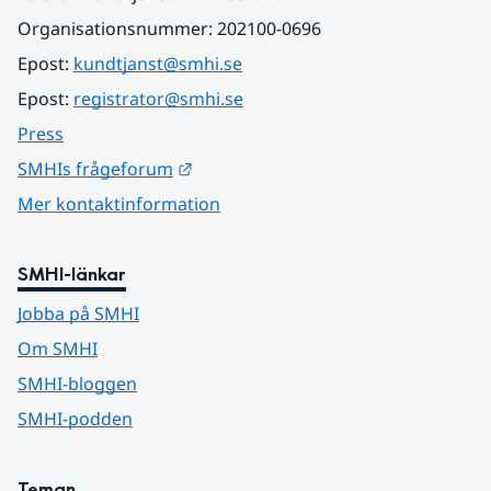
Organisationsnummer: 202100-0696
Epost: 
kundtjanst@smhi.se
Epost: 
registrator@smhi.se
Press
Länk till annan webbplats.
SMHIs frågeforum
Mer kontaktinformation
SMHI-länkar
Jobba på SMHI
Om SMHI
SMHI-bloggen
SMHI-podden
Teman