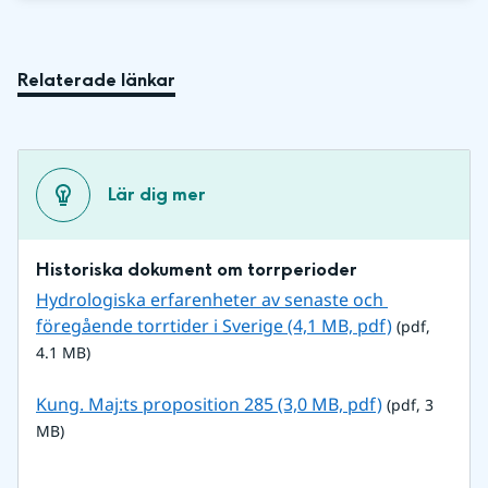
Relaterade länkar
Lär dig mer
Historiska dokument om torrperioder
Hydrologiska erfarenheter av senaste och 
pdf, 4.1 MB.
föregående torrtider i Sverige (4,1 MB, pdf)
 (pdf, 
4.1 MB)
pdf, 3 MB.
Kung. Maj:ts proposition 285 (3,0 MB, pdf)
 (pdf, 3 
MB)