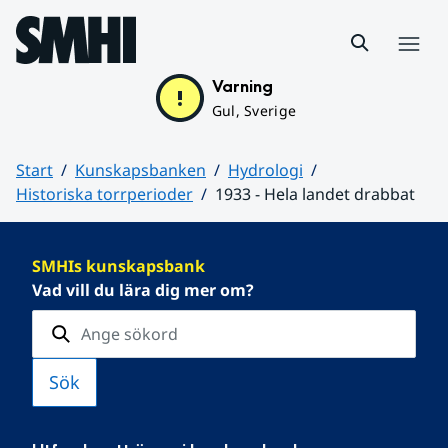
Hoppa till sidans innehåll
Meny
Varning
Gul, Sverige
Start
Kunskapsbanken
Hydrologi
Historiska torrperioder
1933 - Hela landet drabbat
Huvudinnehåll
SMHIs kunskapsbank
Vad vill du lära dig mer om?