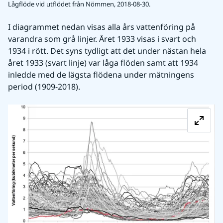
Lågflöde vid utflödet från Nömmen, 2018-08-30.
I diagrammet nedan visas alla års vattenföring på 
varandra som grå linjer. Året 1933 visas i svart och 
1934 i rött. Det syns tydligt att det under nästan hela 
året 1933 (svart linje) var låga flöden samt att 1934 
inledde med de lägsta flödena under mätningens 
period (1909-2018).
Fö