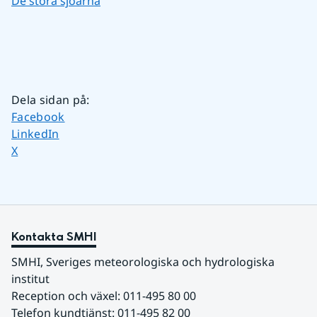
De stora sjöarna
Dela sidan på
:
Dela sidan på
Facebook
Dela sidan på
LinkedIn
Dela sidan på
X
Kontakta SMHI
SMHI, Sveriges meteorologiska och hydrologiska 
institut
Reception och växel: 011-495 80 00
Telefon kundtjänst: 011-495 82 00