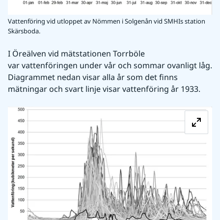
Vattenföring vid utloppet av Nömmen i Solgenån vid SMHIs station
Skärsboda.
I Öreälven vid mätstationen Torrböle 
var vattenföringen under vår och sommar ovanligt låg. 
Diagrammet nedan visar alla år som det finns 
mätningar och svart linje visar vattenföring år 1933.
Fö