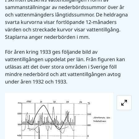
sammanställningar av nederbördssummor över år 
och vattenmängders långtidssummor. De heldragna 
svarta kurvorna visar fortlöpande 12-månaders 
värden och streckade kurvor visar vattentillgång. 
Staplarna anger nederbörden i mm.
För åren kring 1933 ges följande bild av 
vattentillgången uppdelat per län. Från figuren kan 
utläsas att det över stora områden i Sverige föll 
mindre nederbörd och att vattentillgången avtog 
under åren 1932 och 1933.
Förstora b