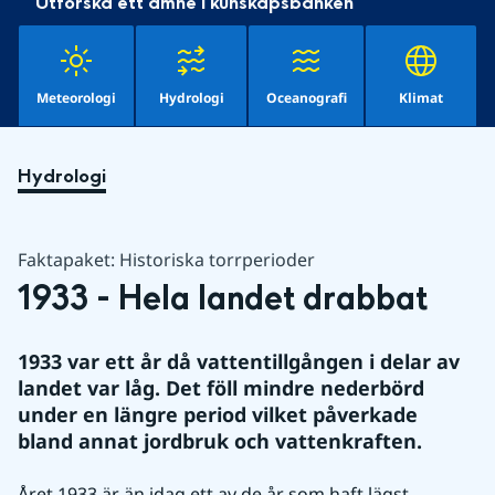
Utforska ett ämne i kunskapsbanken
Meteorologi
Hydrologi
Oceanografi
Klimat
Hydrologi
Faktapaket: Historiska torrperioder
1933 - Hela landet drabbat
1933 var ett år då vattentillgången i delar av 
landet var låg. Det föll mindre nederbörd 
under en längre period vilket påverkade 
bland annat jordbruk och vattenkraften.
Året 1933 är än idag ett av de år som haft lägst 