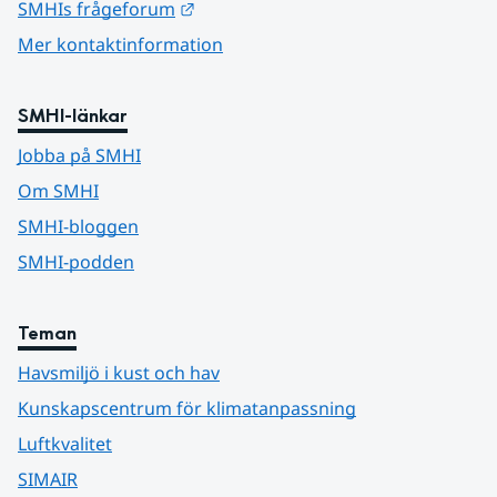
Länk till annan webbplats.
SMHIs frågeforum
Mer kontaktinformation
SMHI-länkar
Jobba på SMHI
Om SMHI
SMHI-bloggen
SMHI-podden
Teman
Havsmiljö i kust och hav
Kunskapscentrum för klimatanpassning
Luftkvalitet
SIMAIR