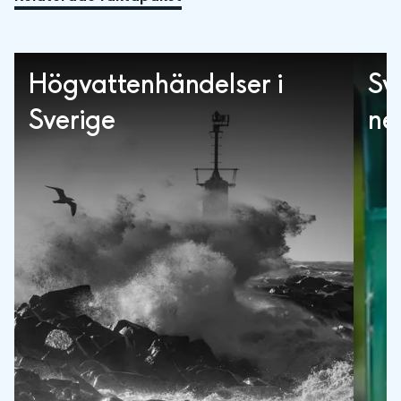
Högvattenhändelser i
Sv
Sverige
ne