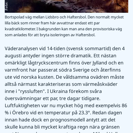
Bortspolad väg mellan Lidsbro och Haftersbol. Den normalt mycket
lilla bäck som rinner fram här avvattnar endast ett par
kvadratkilometer. I bakgrunden kan man ana den provisoriska väg
som anlades för att bryta isoleringen av Haftersbol.
Väderanalysen vid 14-tiden (svensk sommartid) den 4 
augusti antyder ingen större dramatik. Ett nästan 
omärkligt lågtryckscentrum finns över Jylland och en 
varmfront har passerat södra Sverige och återfinns 
ute vid norska kusten. De våldsamma ovädren måste 
alltså närmast karakteriseras som värmeåskväder 
inne i "ryssluften". I Ukraina förekom svåra 
översvämningar ett par, tre dagar tidigare. 
Luftfuktigheten var nu mycket hög med exempelvis 86 
% i Örebro vid en temperatur på 23.3°. Redan dagen 
innan hade dock en prognosmodell antytt att det 
skulle kunna bli mycket kraftiga regn nära gränsen 