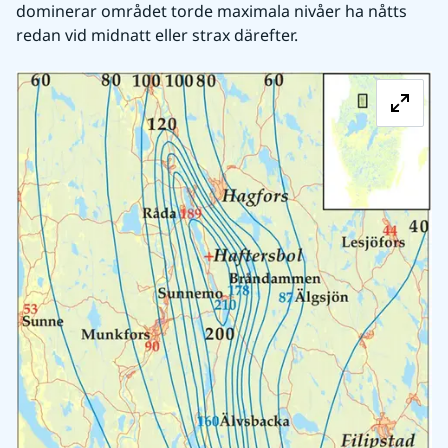
dominerar området torde maximala nivåer ha nåtts 
redan vid midnatt eller strax därefter.
Fö