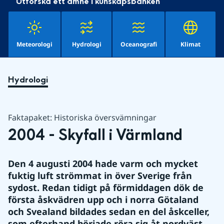
Utforska ett ämne i kunskapsbanken
Meteorologi
Hydrologi
Oceanografi
Klimat
Hydrologi
Faktapaket: Historiska översvämningar
2004 - Skyfall i Värmland
Den 4 augusti 2004 hade varm och mycket 
fuktig luft strömmat in över Sverige från 
sydost. Redan tidigt på förmiddagen dök de 
första åskvädren upp och i norra Götaland 
och Svealand bildades sedan en del åskceller, 
som efterhand började röra sig åt nordväst 