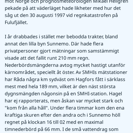
mot Norge och prognosmeteorologen Mikael Hellgren 
pekade på att väderläget hade likheter med hur det 
såg ut den 30 augusti 1997 vid regnkatastrofen på 
Fulufjället. 
I år drabbades i stället mer bebodda trakter, bland 
annat den lilla byn Sunnemo. Där hade flera 
privatpersoner gjort mätningar som samstämmigt 
visade att det fallit runt 210 mm regn. 
Nederbördsmängderna avtog mycket hastigt utanför 
kärnområdet, speciellt åt öster. Av SMHIs mätstationer 
har Råda några km sydväst om Hagfors fått i särklass 
mest med hela 189 mm, vilket är den näst största 
dygnsmängden någonsin på en SMHI-station. Hagel 
har ej rapporterats, men åskan var mycket stark och 
"kom från alla håll". Under flera timmar kom den ena 
kraftiga skuren efter den andra och i Sunnemo höll 
regnet på klockan 16 till 02 med en maximal 
timnederbörd på 66 mm. I de små vattendrag som 