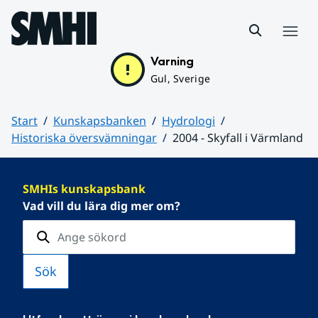
Hoppa till sidans innehåll
Meny
Varning
Gul, Sverige
Start
Kunskapsbanken
Hydrologi
Historiska översvämningar
2004 - Skyfall i Värmland
Huvudinnehåll
SMHIs kunskapsbank
Vad vill du lära dig mer om?