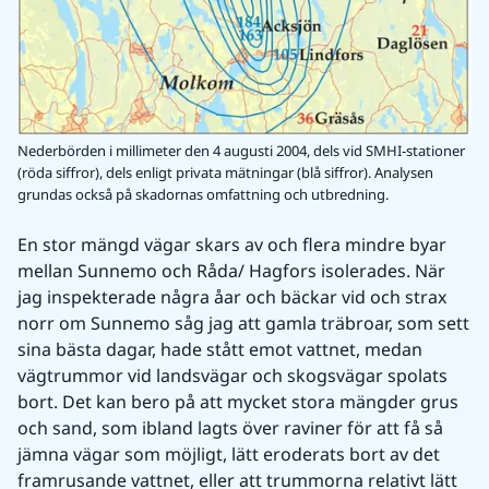
Nederbörden i millimeter den 4 augusti 2004, dels vid SMHI-stationer
(röda siffror), dels enligt privata mätningar (blå siffror). Analysen
grundas också på skadornas omfattning och utbredning.
En stor mängd vägar skars av och flera mindre byar 
mellan Sunnemo och Råda/ Hagfors isolerades. När 
jag inspekterade några åar och bäckar vid och strax 
norr om Sunnemo såg jag att gamla träbroar, som sett 
sina bästa dagar, hade stått emot vattnet, medan 
vägtrummor vid landsvägar och skogsvägar spolats 
bort. Det kan bero på att mycket stora mängder grus 
och sand, som ibland lagts över raviner för att få så 
jämna vägar som möjligt, lätt eroderats bort av det 
framrusande vattnet, eller att trummorna relativt lätt 