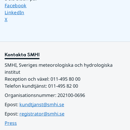
Dela sidan på
Facebook
Dela sidan på
LinkedIn
Dela sidan på
X
Kontakta SMHI
SMHI, Sveriges meteorologiska och hydrologiska 
institut
Reception och växel: 011-495 80 00
Telefon kundtjänst: 011-495 82 00
Organisationsnummer: 202100-0696
Epost: 
kundtjanst@smhi.se
Epost: 
registrator@smhi.se
Press