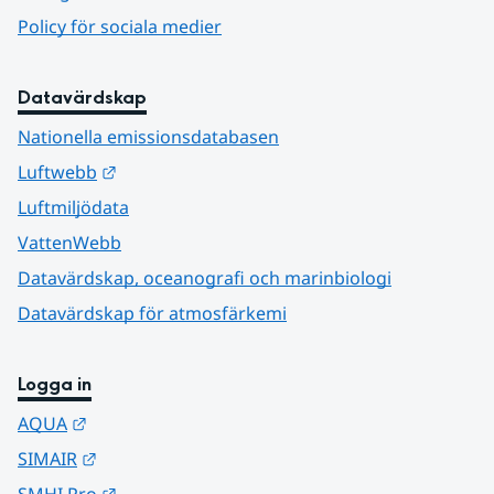
Policy för sociala medier
Datavärdskap
Nationella emissionsdatabasen
Länk till annan webbplats.
Luftwebb
Luftmiljödata
VattenWebb
Datavärdskap, oceanografi och marinbiologi
Datavärdskap för atmosfärkemi
Logga in
Länk till annan webbplats.
AQUA
Länk till annan webbplats.
SIMAIR
Länk till annan webbplats.