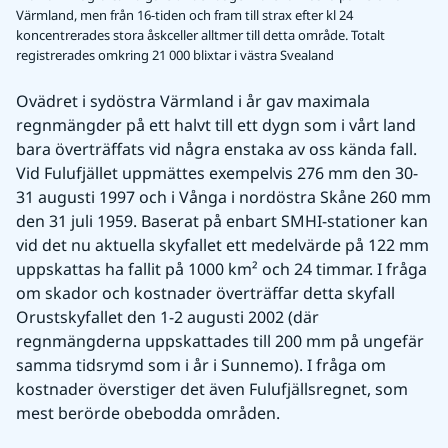
Värmland, men från 16-tiden och fram till strax efter kl 24
koncentrerades stora åskceller alltmer till detta område. Totalt
registrerades omkring 21 000 blixtar i västra Svealand
Ovädret i sydöstra Värmland i år gav maximala 
regnmängder på ett halvt till ett dygn som i vårt land 
bara överträffats vid några enstaka av oss kända fall. 
Vid Fulufjället uppmättes exempelvis 276 mm den 30-
31 augusti 1997 och i Vånga i nordöstra Skåne 260 mm 
den 31 juli 1959. Baserat på enbart SMHI-stationer kan 
vid det nu aktuella skyfallet ett medelvärde på 122 mm 
uppskattas ha fallit på 1000 km² och 24 timmar. I fråga 
om skador och kostnader överträffar detta skyfall 
Orustskyfallet den 1-2 augusti 2002 (där 
regnmängderna uppskattades till 200 mm på ungefär 
samma tidsrymd som i år i Sunnemo). I fråga om 
kostnader överstiger det även Fulufjällsregnet, som 
mest berörde obebodda områden.