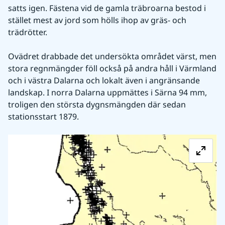
satts igen. Fästena vid de gamla träbroarna bestod i 
stället mest av jord som hölls ihop av gräs- och 
trädrötter.
Ovädret drabbade det undersökta området värst, men 
stora regnmängder föll också på andra håll i Värmland 
och i västra Dalarna och lokalt även i angränsande 
landskap. I norra Dalarna uppmättes i Särna 94 mm, 
troligen den största dygnsmängden där sedan 
stationsstart 1879.
Fö