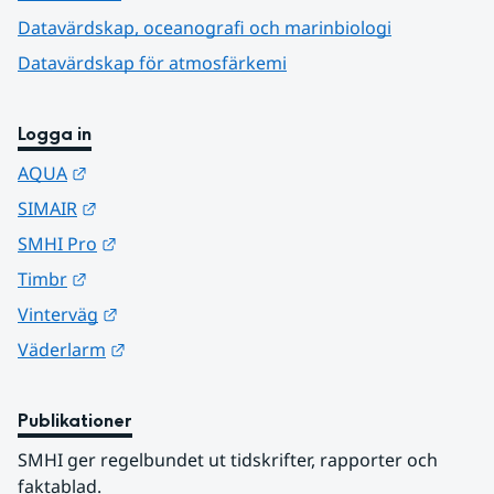
Datavärdskap, oceanografi och marinbiologi
Datavärdskap för atmosfärkemi
Logga in
Länk till annan webbplats.
AQUA
Länk till annan webbplats.
SIMAIR
Länk till annan webbplats.
SMHI Pro
Länk till annan webbplats.
Timbr
Länk till annan webbplats.
Vinterväg
Länk till annan webbplats.
Väderlarm
Publikationer
SMHI ger regelbundet ut tidskrifter, rapporter och 
faktablad.