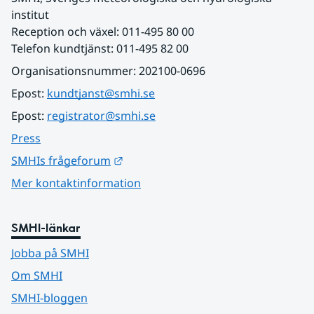
institut
Reception och växel: 011-495 80 00
Telefon kundtjänst: 011-495 82 00
Organisationsnummer: 202100-0696
Epost: 
kundtjanst@smhi.se
Epost: 
registrator@smhi.se
Press
Länk till annan webbplats.
SMHIs frågeforum
Mer kontaktinformation
SMHI-länkar
Jobba på SMHI
Om SMHI
SMHI-bloggen