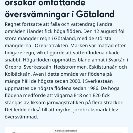
orsakar omfattande 
översvämningar i Götaland
Regnet fortsatte att falla och vattendrag i andra 
områden i landet fick höga flöden. Den 12 augusti föll 
stora mängder regn i Götaland, med de största 
mängderna i Örebrotrakten. Marken var mättad efter 
tidigare regn, vilket gjorde att vattenflödena ökade 
snabbt. Höga flöden uppmättes bland annat i Svartån i 
Örebro, Sverkestaån, Hedströmmen, Eskilstunaån och 
Kolbäcksån. Även i detta område var flödena på 
många håll de högsta sedan 2000. I Sverkestaån 
uppmättes de högsta flödena sedan 1986. De höga 
flödena medförde att vägarna E18 och E20 fick 
stängas av, liksom järnvägstrafiken på flera sträckor. 
Det ledde också till att mycket jordbruksmark blev 
översvämmad.