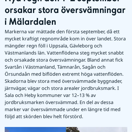
orsakar stora översvämningar 
i Mälardalen
Markerna var mättade den första september, då ett 
mycket kraftigt regnområde kom in över landet. Stora 
mängder regn föll i Uppsala, Gävleborg och 
Västmanlands län. Vattenflödena steg mycket snabbt 
och orsakade stora översvämningar. Bland annat fick 
Svartån i Västmanland, Tämnarån, Sagån och 
Örsundaån med biflöden extremt höga vattenflöden. 
Skadorna blev stora med översvämmade byggnader, 
järnvägar, vägar och stora arealer jordbruksmark. I 
Sala och Heby kommuner var 12–13 % av 
jordbruksmarken översvämmad. En del av dessa 
marker var översvämmade under en längre tid med 
följd att skörden blev helt förstörd.