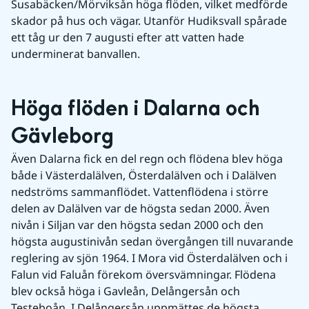
Susabäcken/Mörviksån höga flöden, vilket medförde 
skador på hus och vägar. Utanför Hudiksvall spårade 
ett tåg ur den 7 augusti efter att vatten hade 
underminerat banvallen.
Höga flöden i Dalarna och 
Gävleborg
Även Dalarna fick en del regn och flödena blev höga 
både i Västerdalälven, Österdalälven och i Dalälven 
nedströms sammanflödet. Vattenflödena i större 
delen av Dalälven var de högsta sedan 2000. Även 
nivån i Siljan var den högsta sedan 2000 och den 
högsta augustinivån sedan övergången till nuvarande 
reglering av sjön 1964. I Mora vid Österdalälven och i 
Falun vid Faluån förekom översvämningar. Flödena 
blev också höga i Gavleån, Delångersån och 
Testeboån. I Delångersån uppmättes de högsta 