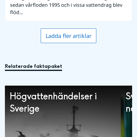
sedan vårfloden 1995 och i vissa vattendrag blev
flöd...
Ladda fler artiklar
Relaterade faktapaket
Högvattenhändelser i
Sv
Sverige
ne