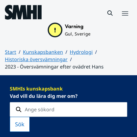
Hoppa till sidans innehåll
Meny
Varning
Gul, Sverige
Start
Kunskapsbanken
Hydrologi
Historiska översvämningar
2023 - Översvämningar efter ovädret Hans
Huvudinnehåll
SMHIs kunskapsbank
Vad vill du lära dig mer om?