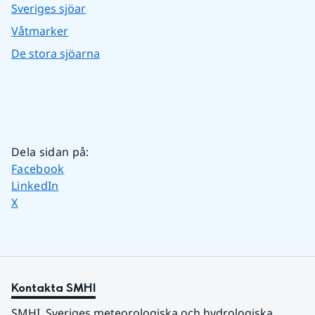
Sveriges sjöar
Våtmarker
De stora sjöarna
Dela sidan på
:
Dela sidan på
Facebook
Dela sidan på
LinkedIn
Dela sidan på
X
Kontakta SMHI
SMHI, Sveriges meteorologiska och hydrologiska 