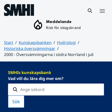
Hoppa till sidans innehåll
Meny
Meddelande
Risk för skogsbrand
Start
Kunskapsbanken
Hydrologi
Historiska översvämningar
2000 - Översvämningarna i södra Norrland i juli
Huvudinnehåll
SMHIs kunskapsbank
Vad vill du lära dig mer om?