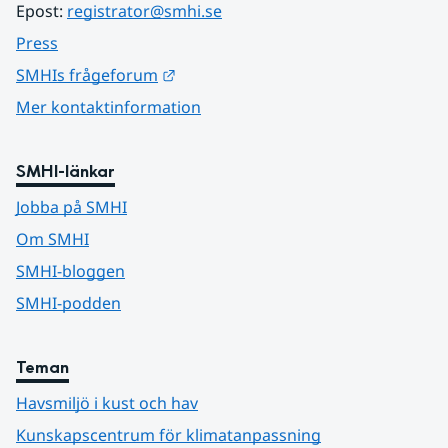
Epost: 
registrator@smhi.se
Press
Länk till annan webbplats.
SMHIs frågeforum
Mer kontaktinformation
SMHI-länkar
Jobba på SMHI
Om SMHI
SMHI-bloggen
SMHI-podden
Teman
Havsmiljö i kust och hav
Kunskapscentrum för klimatanpassning