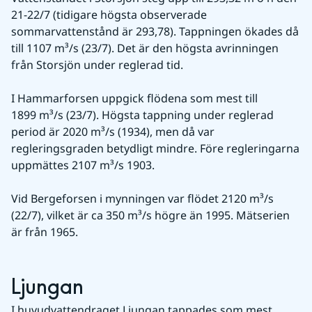
21-22/7 (tidigare högsta observerade 
sommarvattenstånd är 293,78). Tappningen ökades då 
till 1107 m³/s (23/7). Det är den högsta avrinningen 
från Storsjön under reglerad tid.
I Hammarforsen uppgick flödena som mest till 
1899 m³/s (23/7). Högsta tappning under reglerad 
period är 2020 m³/s (1934), men då var 
regleringsgraden betydligt mindre. Före regleringarna 
uppmättes 2107 m³/s 1903.
Vid Bergeforsen i mynningen var flödet 2120 m³/s 
(22/7), vilket är ca 350 m³/s högre än 1995. Mätserien 
är från 1965.
Ljungan
I huvudvattendraget Ljungan tappades som mest 