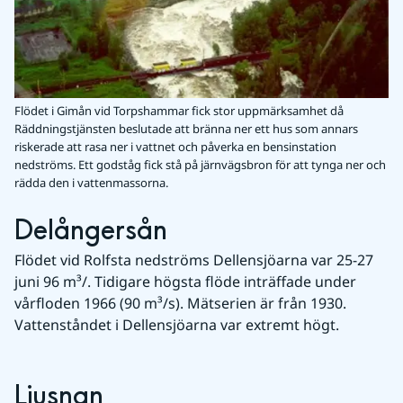
Flödet i Gimån vid Torpshammar fick stor uppmärksamhet då
Räddningstjänsten beslutade att bränna ner ett hus som annars
riskerade att rasa ner i vattnet och påverka en bensinstation
nedströms. Ett godståg fick stå på järnvägsbron för att tynga ner och
rädda den i vattenmassorna.
Delångersån
Flödet vid Rolfsta nedströms Dellensjöarna var 25-27 
juni 96 m³/. Tidigare högsta flöde inträffade under 
vårfloden 1966 (90 m³/s). Mätserien är från 1930. 
Vattenståndet i Dellensjöarna var extremt högt.
Ljusnan