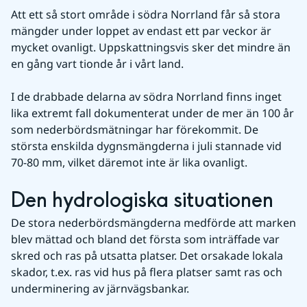
Att ett så stort område i södra Norrland får så stora 
mängder under loppet av endast ett par veckor är 
mycket ovanligt. Uppskattningsvis sker det mindre än 
en gång vart tionde år i vårt land.
I de drabbade delarna av södra Norrland finns inget 
lika extremt fall dokumenterat under de mer än 100 år 
som nederbördsmätningar har förekommit. De 
största enskilda dygnsmängderna i juli stannade vid 
70-80 mm, vilket däremot inte är lika ovanligt.
Den hydrologiska situationen
De stora nederbördsmängderna medförde att marken 
blev mättad och bland det första som inträffade var 
skred och ras på utsatta platser. Det orsakade lokala 
skador, t.ex. ras vid hus på flera platser samt ras och 
underminering av järnvägsbankar.