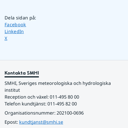
Dela sidan på
:
Dela sidan på
Facebook
Dela sidan på
LinkedIn
Dela sidan på
X
Kontakta SMHI
SMHI, Sveriges meteorologiska och hydrologiska 
institut
Reception och växel: 011-495 80 00
Telefon kundtjänst: 011-495 82 00
Organisationsnummer: 202100-0696
Epost: 
kundtjanst@smhi.se