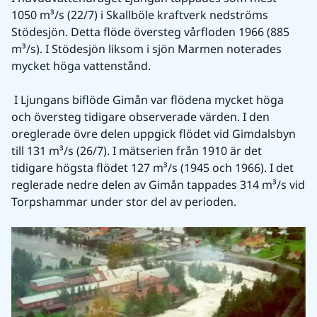
1050 m³/s (22/7) i Skallböle kraftverk nedströms 
Stödesjön. Detta flöde översteg vårfloden 1966 (885 
m³/s). I Stödesjön liksom i sjön Marmen noterades 
mycket höga vattenstånd.
 I Ljungans biflöde Gimån var flödena mycket höga 
och översteg tidigare observerade värden. I den 
oreglerade övre delen uppgick flödet vid Gimdalsbyn 
till 131 m³/s (26/7). I mätserien från 1910 är det 
tidigare högsta flödet 127 m³/s (1945 och 1966). I det 
reglerade nedre delen av Gimån tappades 314 m³/s vid 
Torpshammar under stor del av perioden.