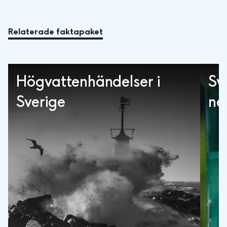
Relaterade faktapaket
Högvattenhändelser i
Sv
Sverige
ne