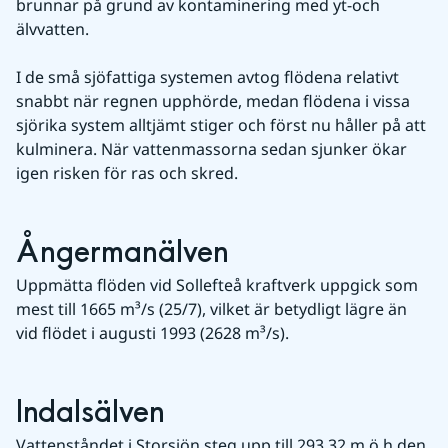
brunnar på grund av kontaminering med yt-och 
älvvatten.
I de små sjöfattiga systemen avtog flödena relativt 
snabbt när regnen upphörde, medan flödena i vissa 
sjörika system alltjämt stiger och först nu håller på att 
kulminera. När vattenmassorna sedan sjunker ökar 
igen risken för ras och skred.
Ångermanälven
Uppmätta flöden vid Sollefteå kraftverk uppgick som 
mest till 1665 m³/s (25/7), vilket är betydligt lägre än 
vid flödet i augusti 1993 (2628 m³/s).
Indalsälven
Vattenståndet i Storsjön steg upp till 293,32 m ö h den 