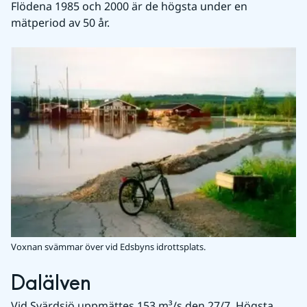
Flödena 1985 och 2000 är de högsta under en 
mätperiod av 50 år.
Voxnan svämmar över vid Edsbyns idrottsplats.
Dalälven
Vid Svärdsjö uppmättes 153 m³/s den 27/7. Högsta 