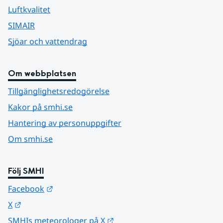
Luftkvalitet
SIMAIR
Sjöar och vattendrag
Om webbplatsen
Tillgänglighetsredogörelse
Kakor på smhi.se
Hantering av personuppgifter
Om smhi.se
Följ SMHI
Länk till annan webbplats.
Facebook
Länk till annan webbplats.
X
Länk till annan webbplats.
SMHIs meteorologer på X