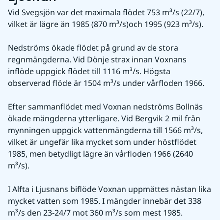
Vid Svegsjön var det maximala flödet 753 m³/s (22/7), 
vilket är lägre än 1985 (870 m³/s)och 1995 (923 m³/s).
Nedströms ökade flödet på grund av de stora 
regnmängderna. Vid Dönje strax innan Voxnans 
inflöde uppgick flödet till 1116 m³/s. Högsta 
observerad flöde är 1504 m³/s under vårfloden 1966.
Efter sammanflödet med Voxnan nedströms Bollnäs 
ökade mängderna ytterligare. Vid Bergvik 2 mil från 
mynningen uppgick vattenmängderna till 1566 m³/s, 
vilket är ungefär lika mycket som under höstflödet 
1985, men betydligt lägre än vårfloden 1966 (2640 
m³/s).
I Alfta i Ljusnans biflöde Voxnan uppmättes nästan lika 
mycket vatten som 1985. I mängder innebär det 338 
m³/s den 23-24/7 mot 360 m³/s som mest 1985. 