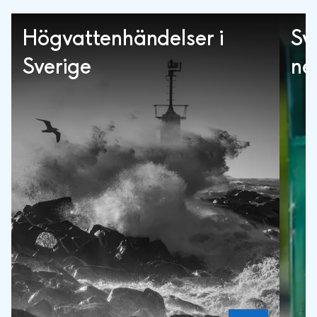
Högvattenhändelser i
Sv
Sverige
ne