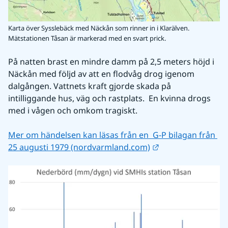
Karta över Sysslebäck med Näckån som rinner in i Klarälven.
Mätstationen Tåsan är markerad med en svart prick.
På natten brast en mindre damm på 2,5 meters höjd i 
Näckån med följd av att en flodvåg drog igenom 
dalgången. Vattnets kraft gjorde skada på 
intilliggande hus, väg och rastplats.  En kvinna drogs 
med i vågen och omkom tragiskt.
Mer om händelsen kan läsas från en  G-P bilagan från 
Länk till annan w
25 augusti 1979 (nordvarmland.com)