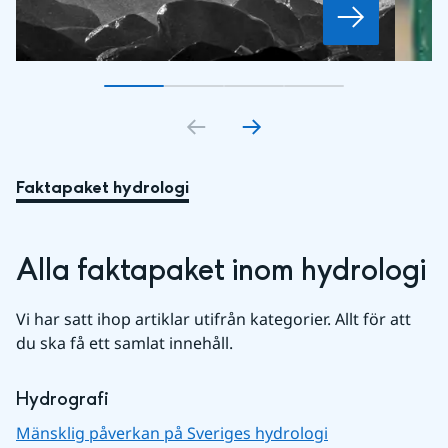
Gå till bildkort
Gå till bildkort
1
Gå till bildkort
2
Gå till bildkort
3
4
Faktapaket hydrologi
Alla faktapaket inom hydrologi
Vi har satt ihop artiklar utifrån kategorier. Allt för att 
du ska få ett samlat innehåll.
Hydrografi
Mänsklig påverkan på Sveriges hydrologi