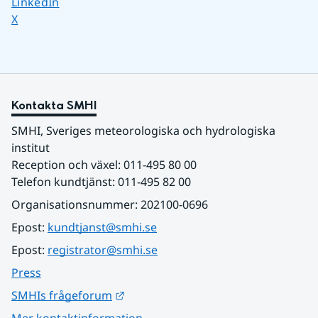
Dela sidan på
LinkedIn
Dela sidan på
X
Kontakta SMHI
SMHI, Sveriges meteorologiska och hydrologiska 
institut
Reception och växel: 011-495 80 00
Telefon kundtjänst: 011-495 82 00
Organisationsnummer: 202100-0696
Epost: 
kundtjanst@smhi.se
Epost: 
registrator@smhi.se
Press
Länk till annan webbplats.
SMHIs frågeforum