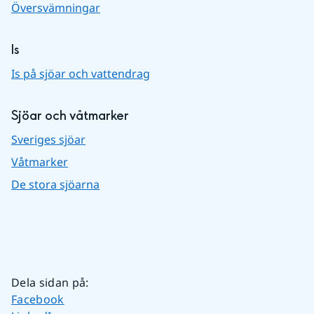
Översvämningar
Is
Is på sjöar och vattendrag
Sjöar och våtmarker
Sveriges sjöar
Våtmarker
De stora sjöarna
Dela sidan på
:
Dela sidan på
Facebook