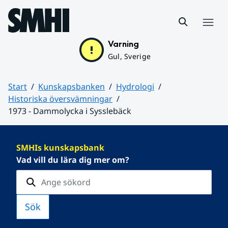
Hoppa till sidans innehåll
Meny
Varning
Gul, Sverige
Start
Kunskapsbanken
Hydrologi
Historiska översvämningar
1973 - Dammolycka i Sysslebäck
Huvudinnehåll
SMHIs kunskapsbank
Vad vill du lära dig mer om?