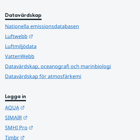
Datavärdskap
Nationella emissionsdatabasen
Länk till annan webbplats.
Luftwebb
Luftmiljödata
VattenWebb
Datavärdskap, oceanografi och marinbiologi
Datavärdskap för atmosfärkemi
Logga in
Länk till annan webbplats.
AQUA
Länk till annan webbplats.
SIMAIR
Länk till annan webbplats.
SMHI Pro
Länk till annan webbplats.
Timbr