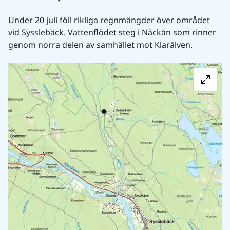
Under 20 juli föll rikliga regnmängder över området 
vid Sysslebäck. Vattenflödet steg i Näckån som rinner 
genom norra delen av samhället mot Klarälven.
Fö