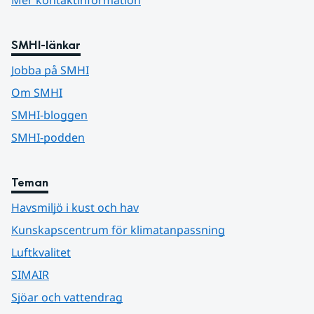
Mer kontaktinformation
SMHI-länkar
Jobba på SMHI
Om SMHI
SMHI-bloggen
SMHI-podden
Teman
Havsmiljö i kust och hav
Kunskapscentrum för klimatanpassning
Luftkvalitet
SIMAIR
Sjöar och vattendrag