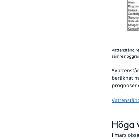
Vattenstånd re
sämre noggran
*Vattenstån
beräknat me
prognoser o
Vattenstånd
Höga 
I mars obse