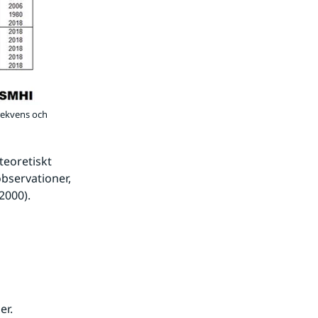
frekvens och
eoretiskt 
bservationer, 
2000).
r. 