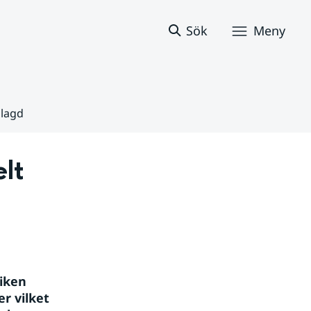
Sök
Meny
slagd
lt 
ken 
 vilket 