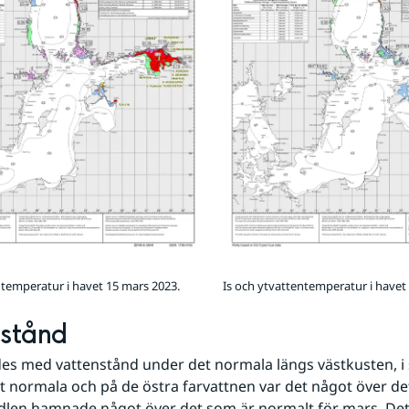
ntemperatur i havet 15 mars 2023.
Is och ytvattentemperatur i havet
nstånd
es med vattenstånd under det normala längs västkusten, i s
 normala och på de östra farvattnen var det något över det
n hamnade något över det som är normalt för mars. Det va