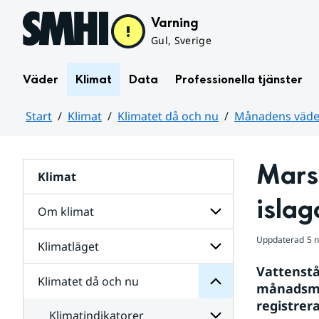
Hoppa till sidans innehåll
Varning
Gul, Sverige
Väder
Klimat
Data
Professionella tjänster
Start
Klimat
Klimatet då och nu
Månadens väder
Huvudinnehåll
Mars 
Klimat
nu
och
islag
då
Om klimat
Klimatet
för
Uppdaterad
5 
Undersidor
Klimatläget
Undersidor
Sverige
för
i
Vattenst
Om
Klimatet då och nu
vatten
Undersidor
klimat
månadsmed
och
för
registrer
väder
Klimatläget
Klimatindikatorer