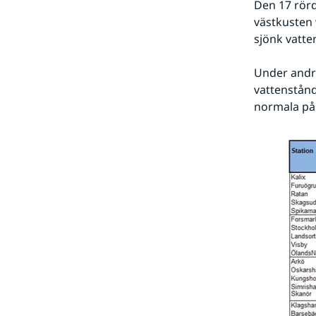
Den 17 rörd
västkusten 
sjönk vatten
Under andra
vattenstånd
normala på 