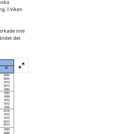
nska 
g. I Viken 
rkade inte 
ndet det 
Förstora bilden