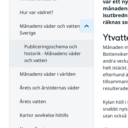
Månadens
var ett n
för
månadens 
Undersidor
Hur var vädret?
Undersidor
isutbredn
för
räknas so
Klimatindikatorer
Månadens väder och vatten i
Sverige
Ytvatt
Publiceringsschema och
Månaden inl
historik - Månadens väder
Bottenviken
och vatten
andra vecka
helt istäck
Månadens väder i världen
efterhand ä
tillsammans
Årets och årstidernas väder
resulterade
Årets vatten
Kylan höll 
snabbt nyis
Kartor avvikelse hittills
utan också 