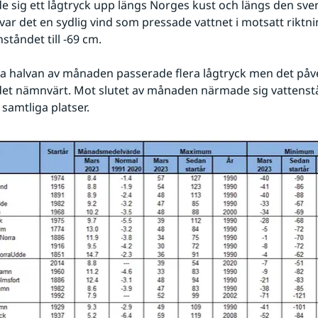
e sig ett lågtryck upp längs Norges kust och längs den sve
var det en sydlig vind som pressade vattnet i motsatt riktnin
ståndet till -69 cm.
 halvan av månaden passerade flera lågtryck men det påve
et nämnvärt. Mot slutet av månaden närmade sig vattenstå
samtliga platser.