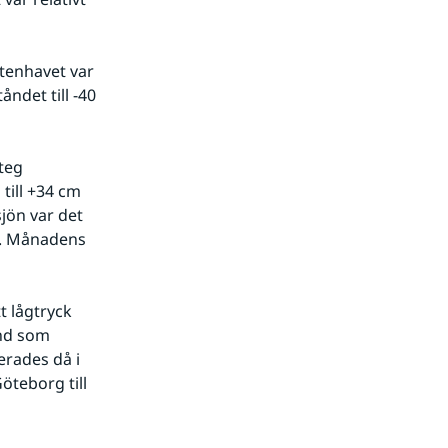
tenhavet var 
ndet till -40 
eg 
ill +34 cm 
jön var det 
g. Månadens 
 lågtryck 
nd som 
rades då i 
öteborg till 