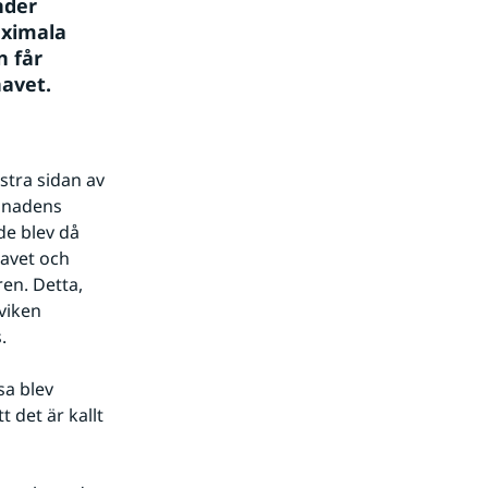
der 
ximala 
 får 
havet.
tra sidan av 
ånadens 
e blev då 
avet och 
en. Detta, 
iken 
.
a blev 
det är kallt 