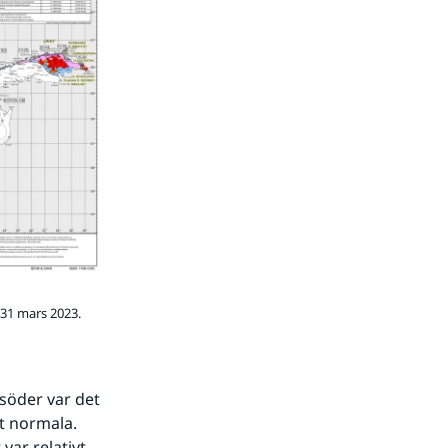
 31 mars 2023.
öder var det 
 normala. 
r relativt 