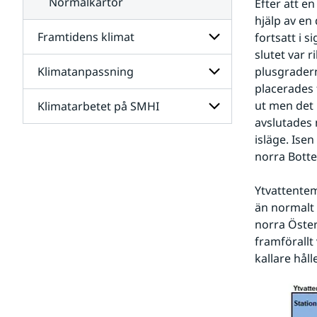
Normalkartor
Efter att e
hjälp av en 
Framtidens klimat
fortsatt i s
slutet var r
Klimatanpassning
plusgradern
Undersidor
för
placerades 
Framtidens
ut men det 
Klimatarbetet på SMHI
Undersidor
klimat
för
avslutades m
Klimatanpassning
isläge. Ise
Undersidor
för
norra Botte
Klimatarbetet
på
Ytvattente
SMHI
än normalt 
norra Öster
framförallt 
kallare håll