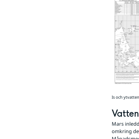
Is och ytvatte
Vatte
Mars inledd
omkring det
Månadsmedle