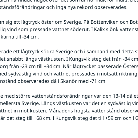
ståndsförändringar och inga nya rekord observerades.
n sig ett lågtryck öster om Sverige. På Bottenviken och Bot
ig vind som pressade vattnet söderut. I Kalix sjönk vattenstå
karna till -34 cm.
rade ett lågtryck södra Sverige och i samband med detta st
et snabbt längs västkusten. I Kungsvik steg det från -34 cm t
org från -23 cm till +34 cm. När lågtrycket passerade Östers
ed sydvästlig vind och vattnet pressades i motsatt riktnin
enstånd observerades då i Skanör med -71 cm.
älle med större vattenståndsförändringar var den 13-14 då ett
ellersta Sverige. Längs västkusten var det en sydvästlig vi
ttnet in mot kusten. Månadens högsta vattenstånd observe
r det steg till +68 cm. I Kungsvik steg det till +59 cm och i G