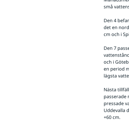
små vatten
Den 4 befan
det en nordl
cm och i Spi
Den 7 passe
vattenstånd
och i Göteb
en period m
lägsta vatt
Nästa tillf
passerade m
pressade va
Uddevalla dä
+60 cm.