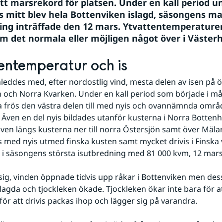
ytt marsrekord för platsen. Under en kall period un
mitt blev hela Bottenviken islagd, säsongens ma
ing inträffade den 12 mars. Ytvattentemperaturen
m det normala eller möjligen något över i Väster
entemperatur och is
eddes med, efter nordostlig vind, mesta delen av isen på ös
 och Norra Kvarken. Under en kall period som började i m
 frös den västra delen till med nyis och ovannämnda områd
t. Även en del nyis bildades utanför kusterna i Norra Bottenh
ven längs kusterna ner till norra Östersjön samt över Mälar
 med nyis utmed finska kusten samt mycket drivis i Finska v
 i säsongens största isutbredning med 81 000 kvm, 12 mars
i sig, vinden öppnade tidvis upp råkar i Bottenviken men dess
lagda och tjockleken ökade. Tjockleken ökar inte bara för att 
för att drivis packas ihop och lägger sig på varandra.