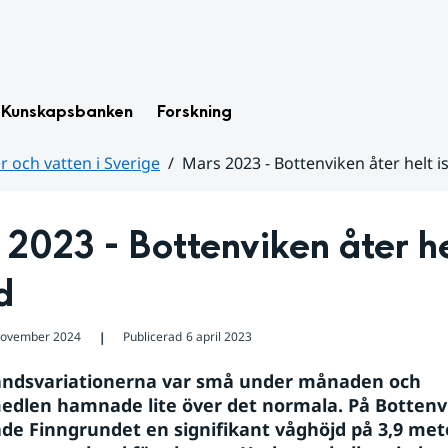
Kunskapsbanken
Forskning
 och vatten i Sverige
Mars 2023 - Bottenviken åter helt i
2023 - Bottenviken åter he
d
november 2024
Publicerad
6 april 2023
❘
åndsvariationerna var små under månaden och 
len hamnade lite över det normala. På Bottenvi
ade Finngrundet en signifikant våghöjd på 3,9 meter