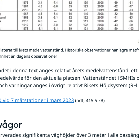
laterat till årets medelvattenstånd. Historiska observationer har lägre mät
nhet än dagens observationer
det i denna text anges relativt årets medelvattenstånd, ett t
delvärde för den aktuella platsen. Vattenståndet i SMHIs o
ch varningar anges i övrigt relativt Rikets Höjdsystem (RH 
pdf, 415.5 kB.
 vid 7 mätstationer i mars 2023
 (pdf, 415.5 kB)
vågor
rverades signifikanta våghöjder över 3 meter i alla bassänge