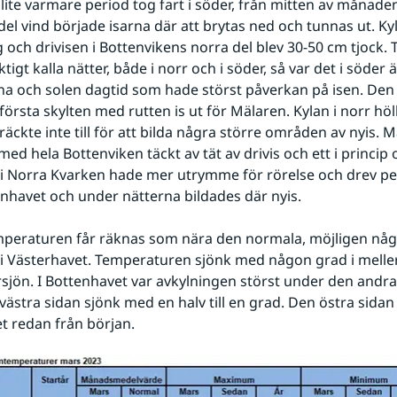
n lite varmare period tog fart i söder, från mitten av månade
del vind började isarna där att brytas ned och tunnas ut. Kyla
ig och drivisen i Bottenvikens norra del blev 30-50 cm tjock. Tr
iktigt kalla nätter, både i norr och i söder, så var det i söder 
a och solen dagtid som hade störst påverkan på isen. Den 
första skylten med rutten is ut för Mälaren. Kylan i norr höl
räckte inte till för att bilda några större områden av nyis. 
ed hela Bottenviken täckt av tät av drivis och ett i princip 
n i Norra Kvarken hade mer utrymme för rörelse och drev peri
nhavet och under nätterna bildades där nyis.
mperaturen får räknas som nära den normala, möjligen någ
i Västerhavet. Temperaturen sjönk med någon grad i meller
sjön. I Bottenhavet var avkylningen störst under den andra
västra sidan sjönk med en halv till en grad. Den östra sidan 
et redan från början.