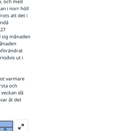
n, och med 
n i norr höll 
ots att det i 
ändå 
27 
l sig månaden 
Månaden 
oförändrat 
odvis ut i 
ot varmare 
sta och 
 veckan då 
var åt det 
Förstora bilden