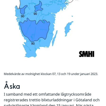
Medelvärde av molnighet klockan 07, 13 och 19 under januari 2023.
Åska
I samband med ett omfattande lågtrycksområde 
registrerades trettio blixturladdningar i Götaland och 
sydvästligaste Värmland den 15 januari. När nästa 