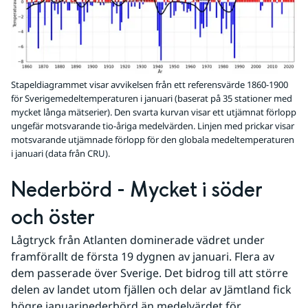
Stapeldiagrammet visar avvikelsen från ett referensvärde 1860-1900
för Sverigemedeltemperaturen i januari (baserat på 35 stationer med
mycket långa mätserier). Den svarta kurvan visar ett utjämnat förlopp
ungefär motsvarande tio-åriga medelvärden. Linjen med prickar visar
motsvarande utjämnade förlopp för den globala medeltemperaturen
i januari (data från CRU).
Nederbörd - Mycket i söder 
och öster
Lågtryck från Atlanten dominerade vädret under 
framförallt de första 19 dygnen av januari. Flera av 
dem passerade över Sverige. Det bidrog till att större 
delen av landet utom fjällen och delar av Jämtland fick 
högre januarinederbörd än medelvärdet för 