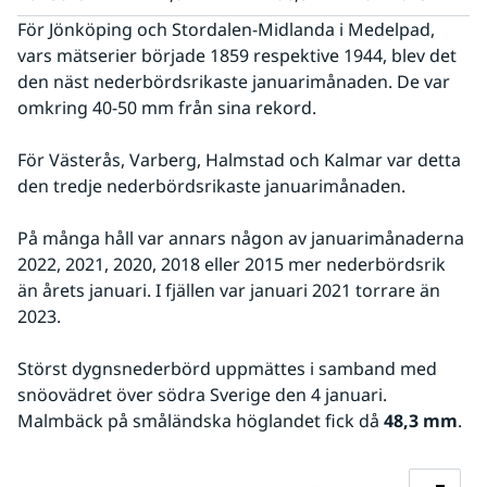
För Jönköping och Stordalen-Midlanda i Medelpad, 
vars mätserier började 1859 respektive 1944, blev det 
den näst nederbördsrikaste januarimånaden. De var 
omkring 40-50 mm från sina rekord.
För Västerås, Varberg, Halmstad och Kalmar var detta 
den tredje nederbördsrikaste januarimånaden.
På många håll var annars någon av januarimånaderna 
2022, 2021, 2020, 2018 eller 2015 mer nederbördsrik 
än årets januari. I fjällen var januari 2021 torrare än 
2023.
Störst dygnsnederbörd uppmättes i samband med 
snöovädret över södra Sverige den 4 januari. 
Malmbäck på småländska höglandet fick då 
48,3 mm
.
Fö