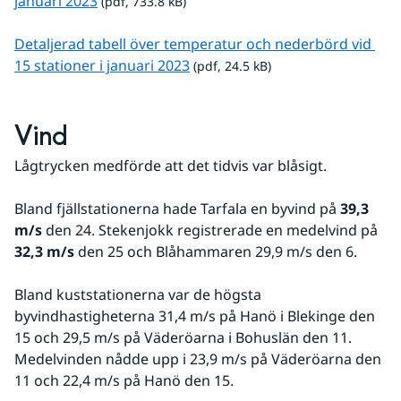
pdf, 733.8 kB.
januari 2023
 (pdf, 733.8 kB)
Detaljerad tabell över temperatur och nederbörd vid 
pdf, 24.5 kB.
15 stationer i januari 2023
 (pdf, 24.5 kB)
Vind
Lågtrycken medförde att det tidvis var blåsigt.
Bland fjällstationerna hade Tarfala en byvind på 
39,3 
m/s
 den 24. Stekenjokk registrerade en medelvind på 
32,3 m/s
 den 25 och Blåhammaren 29,9 m/s den 6.
Bland kuststationerna var de högsta 
byvindhastigheterna 31,4 m/s på Hanö i Blekinge den 
15 och 29,5 m/s på Väderöarna i Bohuslän den 11. 
Medelvinden nådde upp i 23,9 m/s på Väderöarna den 
11 och 22,4 m/s på Hanö den 15.