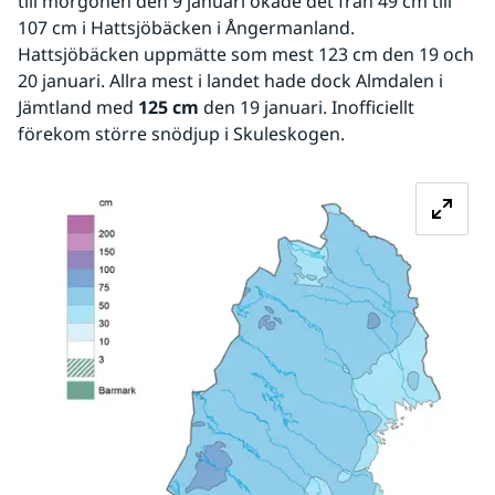
till morgonen den 9 januari ökade det från 49 cm till 
107 cm i Hattsjöbäcken i Ångermanland. 
Hattsjöbäcken uppmätte som mest 123 cm den 19 och 
20 januari. Allra mest i landet hade dock Almdalen i 
Jämtland med 
125 cm
 den 19 januari. Inofficiellt 
förekom större snödjup i Skuleskogen.
Fö