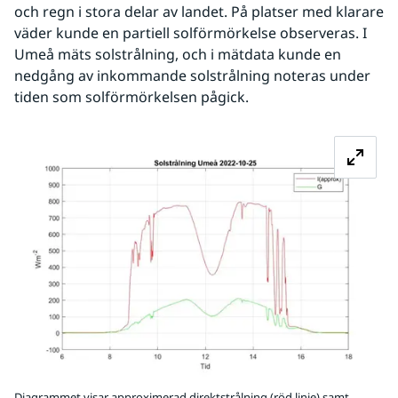
och regn i stora delar av landet. På platser med klarare 
väder kunde en partiell solförmörkelse observeras. I 
Umeå mäts solstrålning, och i mätdata kunde en 
nedgång av inkommande solstrålning noteras under 
tiden som solförmörkelsen pågick.
Fö
Diagrammet visar approximerad direktstrålning (röd linje) samt