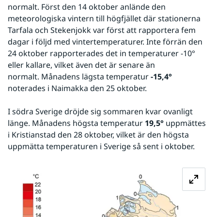
normalt. Först den 14 oktober anlände den 
meteorologiska vintern till högfjället där stationerna 
Tarfala och Stekenjokk var först att rapportera fem 
dagar i följd med vintertemperaturer. Inte förrän den 
24 oktober rapporterades det in temperaturer -10° 
eller kallare, vilket även det är senare än 
normalt. Månadens lägsta temperatur 
-15,4°
noterades i Naimakka den 25 oktober.
I södra Sverige dröjde sig sommaren kvar ovanligt 
länge. Månadens högsta temperatur 
19,5°
 uppmättes 
i Kristianstad den 28 oktober, vilket är den högsta 
uppmätta temperaturen i Sverige så sent i oktober.
Fö