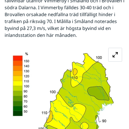
fallvindar utanför Vimmerby i Småland och i Brovallen i 
södra Dalarna. I Vimmerby fälldes 30-40 träd och i 
Brovallen orsakade nedfallna träd tillfälligt hinder i 
trafiken på riksväg 70. I Målilla i Småland noterades 
byvind på 27,3 m/s, vilket är högsta byvind vid en 
inlandsstation den här månaden.
Fö