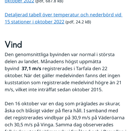
pdf, 687.8 kB.
oktober 2022
 (pdf, 687.8 kB)
Detaljerad tabell över temperatur och nederbörd vid 
pdf, 24.2 kB.
15 stationer i oktober 2022
 (pdf, 24.2 kB)
Vind 
Den genomsnittliga byvinden var normal i största 
delen av landet. Månadens högst uppmätta 
byvind  
37,1 m/s
 registrerades i Tarfala den 22 
oktober. När det gäller medelvinden fanns det ingen 
kuststation som registrerade medelvind högre än 21 
m/s, vilket inte inträffat sedan oktober 2015.
Den 16 oktober var en dag som präglades av skurar, 
åska och blåsigt väder på flera håll. I samband med 
det registrerades vindbyar på 30,9 m/s på Väderöarna 
och 30,5 m/s på Vinga. Samma dag observerades 