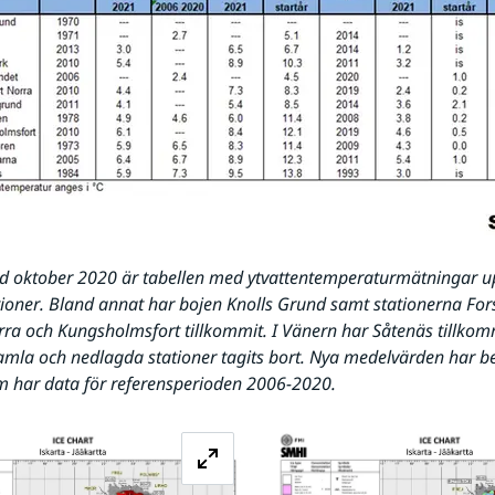
d oktober 2020 är tabellen med ytvattentemperaturmätningar u
tioner. Bland annat har bojen Knolls Grund samt stationerna For
ra och Kungsholmsfort tillkommit. I Vänern har Såtenäs tillkomm
mla och nedlagda stationer tagits bort. Nya medelvärden har be
m har data för referensperioden 2006-2020.
Förstora bilden