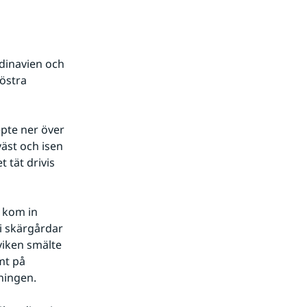
dinavien och 
östra 
pte ner över 
st och isen 
 tät drivis 
 kom in 
i skärgårdar 
viken smälte 
mt på 
ningen.