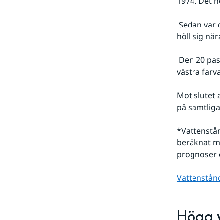
1974. Det h
 Sedan var det en vecka där det inte hände så mycket med vattenståndet och det 
höll sig nä
 Den 20 passerade ett lågtryck södra Sverige och vattenståndet steg något i de 
västra farv
Mot slutet 
på samtliga 
*Vattenstån
beräknat me
prognoser o
Vattenstånd
Höga 