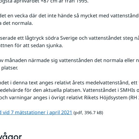
ögsta aprilvärdet +87 cm är från 1995.
ra det normala.
attnen för att sedan sjunka.
av månaden närmade sig vattenstånden det normala eller n
platser.
det i denna text anges relativt årets medelvattenstånd, ett t
delvärde för den aktuella platsen. Vattenståndet i SMHIs o
ch varningar anges i övrigt relativt Rikets Höjdsystem (RH 
pdf, 396.7 kB.
 vid 7 mätstationer i april 2021
 (pdf, 396.7 kB)
vågor