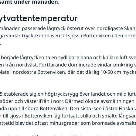
gsamt under månaden.
 ytvattentemperatur
 månaden passerade lågtryck österut över nordligaste Skan
ga vindar tryckte ihop isen till sjöss i Bottenviken i den nord
.
 började lågtrycken ta en sydligare bana och kallare luft sve
n från nordväst. Fortfarande dominerade vindar omkring vä
plats i nordöstra Bottenviken, där det då låg 10-50 cm mycket
5 etablerade sig en högtrycksrygg över landet och mild luft
i söder och västerifrån i norr. Därmed ökade avsmältningen 
da upp till södra Bottenviken. Den sista isen i östra Finska 
 till sjöss i Bottenviken låg fortsatt stilla och smälte långsa
attetid blev det oftast minusgrader som bromsade avsmält