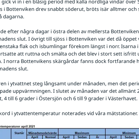
gick vi in i en blåsig period med kalla nordliga vindar över 
öss i Bottenviken drev snabbt söderut, bröts isär alltmer och 
å dagarna.
e efter några dagar i östra delen av mellersta Bottenviken,
nadens slut. I övrigt till sjöss i Bottenviken var det då öppet v
 enstaka flak och isbumlingar förekom längst i norr. Isarna i
rtsatte att ruttna och smälta och det blev i stort sett isfritt u
. I norra Bottenvikens skärgårdar fanns dock fortfarande hå
nadens slut.
n i ytvattnet steg långsamt under månaden, men det period
ade uppvärmningen. I slutet av månaden var det allmänt 2 ti
 4 till 6 grader i Östersjön och 6 till 9 grader i Västerhavet.
kord i ytvattentemperatur noterades vid våra mätstationer.