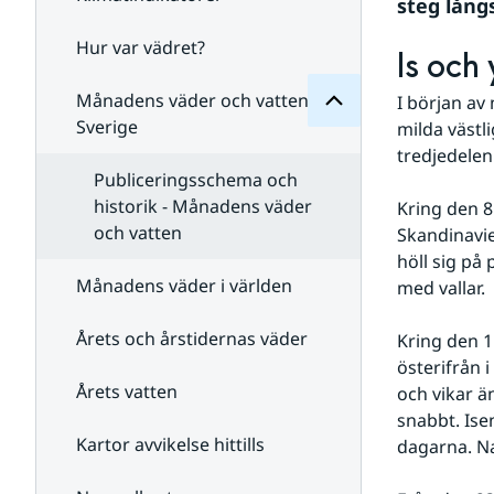
Månadens
steg lån
för
Undersidor
Hur var vädret?
Undersidor
Is och
för
Klimatindikatorer
Månadens väder och vatten i
I början av
Sverige
milda västli
tredjedelen
Publiceringsschema och
historik - Månadens väder
Kring den 8
och vatten
Skandinavie
höll sig på 
Månadens väder i världen
med vallar.
Årets och årstidernas väder
Kring den 1
österifrån 
Årets vatten
och vikar än
snabbt. Isen
Kartor avvikelse hittills
dagarna. N