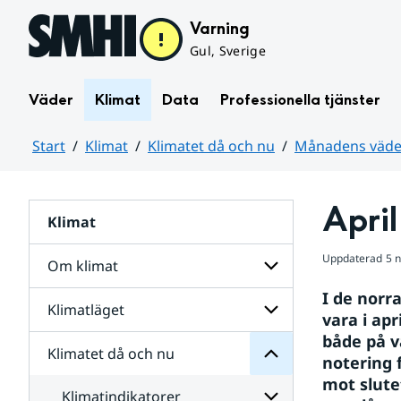
Hoppa till sidans innehåll
Varning
Gul, Sverige
Väder
Klimat
Data
Professionella tjänster
Start
Klimat
Klimatet då och nu
Månadens väder
Huvudinnehåll
April
Klimat
nu
och
då
Uppdaterad
5 
Om klimat
Klimatet
för
I de norr
Undersidor
Klimatläget
Undersidor
vara i apr
Sverige
för
i
både på v
Om
Klimatet då och nu
vatten
Undersidor
klimat
notering f
och
för
mot slute
väder
Klimatläget
Klimatindikatorer