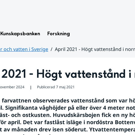
Kunskapsbanken
Forskning
 och vatten i Sverige
April 2021 - Högt vattenstånd i nor
 2021 - Högt vattenstånd i 
november 2024
Publicerad
7 maj 2021
❘
a farvattnen observerades vattenstånd som var hög
il. Signifikanta våghöjder på eller över 4 meter no
äst- och ostkusten. Huvudskärsbojen fick en ny hö
ör april. Det var fastlåst isläge i nordöstra Botte
t av månaden drev isen söderut. Ytvattentempera