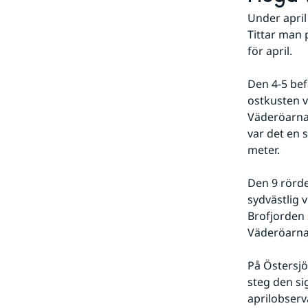
Under april
Tittar man 
för april.
Den 4-5 bef
ostkusten v
Väderöarna 
var det en s
meter.
Den 9 rörde
sydvästlig 
Brofjorden 
Väderöarna 
På Östersjö
steg den sig
aprilobserv