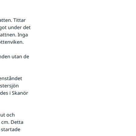
ten. Tittar 
ot under det 
ttnen. Inga 
ottenviken.
den utan de 
tersjön 
es i Skanör 
 cm. Detta 
startade 