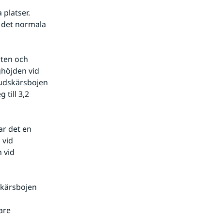
platser. 
det normala 
ten och 
höjden vid 
vudskärsbojen 
till 3,2 
r det en 
vid 
 vid 
kärsbojen 
re 