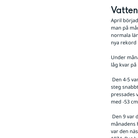
Vatte
April börja
man på måna
normala län
nya rekord 
Under måna
låg kvar på 
 Den 4-5 var det en sydvästlig vind på 21 m/s längs västkusten och vattenståndet 
steg snabbt
pressades v
med -53 cm
 Den 9 var det en sydlig vind på Bottenviken som pressade vattnet norrut och 
månadens hö
var den näs