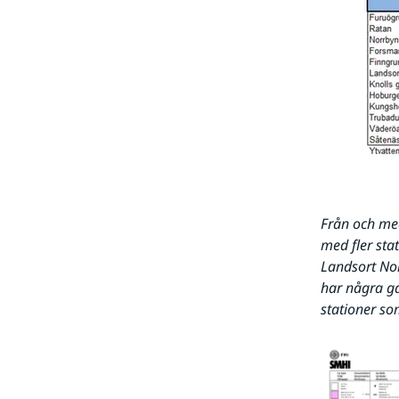
Från och me
med fler sta
Landsort Nor
har några ga
stationer so