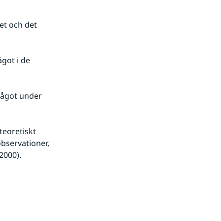
ågot under 
eoretiskt 
bservationer, 
2000).