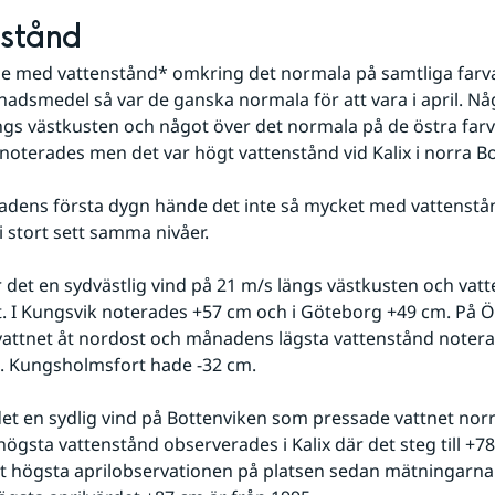
nstånd
de med vattenstånd* omkring det normala på samtliga farvat
dsmedel så var de ganska normala för att vara i april. Någ
gs västkusten och något över det normala på de östra farva
noterades men det var högt vattenstånd vid Kalix i norra B
dens första dygn hände det inte så mycket med vattenstån
i stort sett samma nivåer.
. I Kungsvik noterades +57 cm och i Göteborg +49 cm. På Ös
attnet åt nordost och månadens lägsta vattenstånd noterad
. Kungsholmsfort hade -32 cm.
gsta vattenstånd observerades i Kalix där det steg till +78
t högsta aprilobservationen på platsen sedan mätningarna 