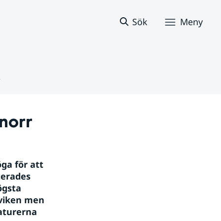
Sök
Meny
r
norr
a för att 
terades 
gsta 
nviken men 
turerna 