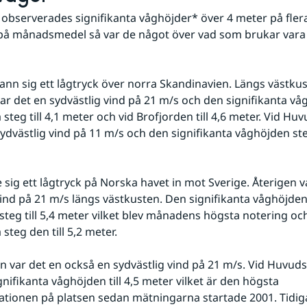
 observerades signifikanta våghöjder* över 4 meter på flera 
på månadsmedel så var de något över vad som brukar vara 
ann sig ett lågtryck över norra Skandinavien. Längs västkus
ar det en sydvästlig vind på 21 m/s och den signifikanta våg
steg till 4,1 meter och vid Brofjorden till 4,6 meter. Vid Hu
ydvästlig vind på 11 m/s och den signifikanta våghöjden steg 
 sig ett lågtryck på Norska havet in mot Sverige. Återigen va
vind på 21 m/s längs västkusten. Den signifikanta våghöjden 
steg till 5,4 meter vilket blev månadens högsta notering och
steg den till 5,2 meter.
n var det en också en sydvästlig vind på 21 m/s. Vid Huvuds
nifikanta våghöjden till 4,5 meter vilket är den högsta 
ationen på platsen sedan mätningarna startade 2001. Tidiga