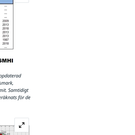
ppdaterad 
smark, 
it. Samtidigt 
räknats för de 
Förstora bilden