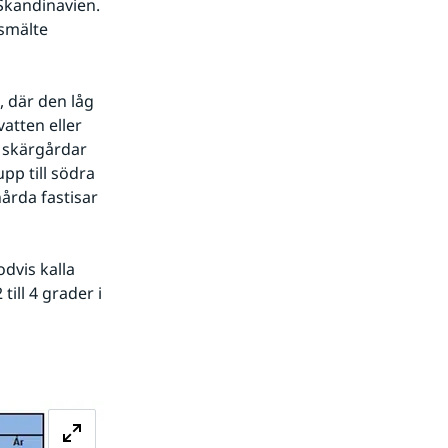
Skandinavien. 
smälte 
 där den låg 
atten eller 
 skärgårdar 
pp till södra 
rda fastisar 
vis kalla 
ll 4 grader i 
Förstora bilden