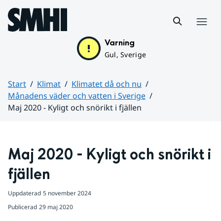
Hoppa till sidans innehåll
Meny
Varning
Gul, Sverige
Start
Klimat
Klimatet då och nu
Månadens väder och vatten i Sverige
Maj 2020 - Kyligt och snörikt i fjällen
Huvudinnehåll
Maj 2020 - Kyligt och snörikt i 
fjällen
Uppdaterad
5 november 2024
Publicerad
29 maj 2020