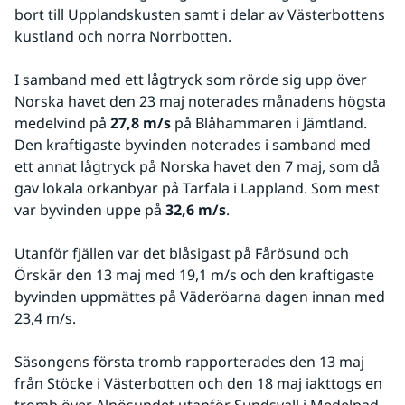
bort till Upplandskusten samt i delar av Västerbottens 
kustland och norra Norrbotten.
I samband med ett lågtryck som rörde sig upp över 
Norska havet den 23 maj noterades månadens högsta 
medelvind på 
27,8 m/s
 på Blåhammaren i Jämtland. 
Den kraftigaste byvinden noterades i samband med 
ett annat lågtryck på Norska havet den 7 maj, som då 
gav lokala orkanbyar på Tarfala i Lappland. Som mest 
var byvinden uppe på 
32,6 m/s
.
Utanför fjällen var det blåsigast på Fårösund och 
Örskär den 13 maj med 19,1 m/s och den kraftigaste 
byvinden uppmättes på Väderöarna dagen innan med 
23,4 m/s.
Säsongens första tromb rapporterades den 13 maj 
från Stöcke i Västerbotten och den 18 maj iakttogs en 
tromb över Alnösundet utanför Sundsvall i Medelpad.