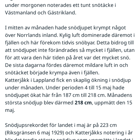
under morgonen noterades ett tunt snötäcke i 
Västmanland och Gästrikland.
I mitten av månaden hade snödjupet krympt något 
över Norrlands inland. Kylig luft dominerade däremot i 
fjällen och här förekom tidvis snöbyar. Detta bidrog till 
att snödjupet inte förändrades så mycket i fjällen, utan 
för att vara den här tiden på året var det mycket snö. 
De sista dagarna fördes däremot mildare luft in och 
snötäcket började krympa även i fjällen.
Katterjåkk i Lappland fick en skaplig ökning i snödjup 
under månaden. Under perioden 4 till 15 maj hade 
snödjupet ökat här från 187 cm till 218 cm. Månadens 
största snödjup blev därmed 
218 cm
, uppmätt den 15 
maj.
Snödjupsrekordet för landet i maj är på 223 cm 
(Riksgränsen 6 maj 1929) och Katterjåkks notering i år 
blir det tredje största snödjup som uppmätts i landet i 