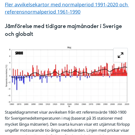
Fler avvikelsekartor med normalperiod 1991-2020 och 
referens­normalperiod 1961-1990
Jämförelse med tidigare majmånader i Sverige 
och globalt
Fö
Stapeldiagrammet visar avvikelsen från ett referensvärde 1860-1900
för Sverigemedeltemperaturen i maj (baserat på 35 stationer med
mycket långa mätserier). Den svarta kurvan visar ett utjämnat förlopp
ungefär motsvarande tio-åriga medelvärden. Linjen med prickar visar