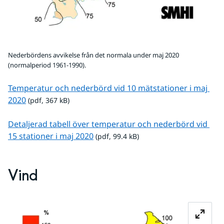
Nederbördens avvikelse från det normala under maj 2020
(normalperiod 1961-1990).
Temperatur och nederbörd vid 10 mätstationer i maj 
pdf, 367 kB.
2020
 (pdf, 367 kB)
Detaljerad tabell över temperatur och nederbörd vid 
pdf, 99.4 kB.
15 stationer i maj 2020
 (pdf, 99.4 kB)
Vind
Fö