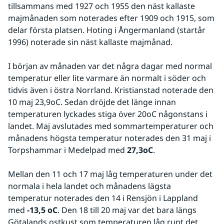
tillsammans med 1927 och 1955 den näst kallaste 
majmånaden som noterades efter 1909 och 1915, som 
delar första platsen. Hoting i Ångermanland (startår 
1996) noterade sin näst kallaste majmånad. 
I början av månaden var det några dagar med normal 
temperatur eller lite varmare än normalt i söder och 
tidvis även i östra Norrland. Kristianstad noterade den 
10 maj 23,9oC. Sedan dröjde det länge innan 
temperaturen lyckades stiga över 20oC någonstans i 
landet. Maj avslutades med sommartemperaturer och 
månadens högsta temperatur noterades den 31 maj i 
Torpshammar i Medelpad med 
27,3oC
.
Mellan den 11 och 17 maj låg temperaturen under det 
normala i hela landet och månadens lägsta 
temperatur noterades den 14 i Rensjön i Lappland 
med 
-13,5 oC
. Den 18 till 20 maj var det bara längs 
Götalands ostkust som temperaturen låg runt det 