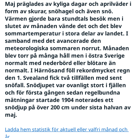
Maj präglades av kyliga dagar och aprilväder i 
form av skurar, snöhagel och även snö. 
Värmen gjorde bara stundtals besök men i 
slutet av månaden vände det och det blev 
sommartemperatur i stora delar av landet. I 
samband med det avancerade den 
meteorologiska sommaren norrut. Månaden 
blev torr på många håll men i östra Sverige 
normalt med nederbörd eller blötare än 
normalt. I Härnösand föll rekordmycket regn 
den 1. Svealand fick två tillfällen med sent 
snöfall. Snödjupet var ovanligt stort i fjällen 
och för första gången sedan regelbundna 
mätningar startade 1904 noterades ett 
snödjup på över 200 cm under sista halvan av 
maj.
Ladda hem statistik för aktuell eller valfri månad och 
år.