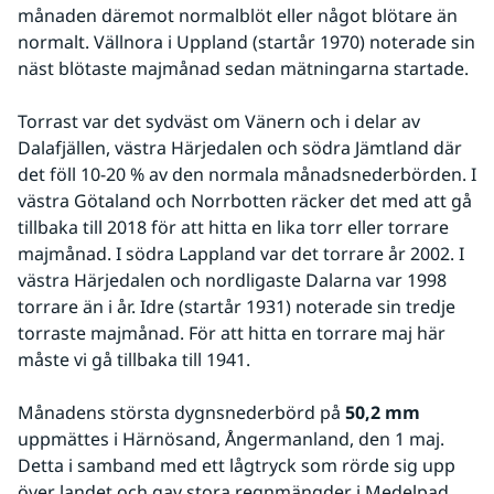
månaden däremot normalblöt eller något blötare än 
normalt. Vällnora i Uppland (startår 1970) noterade sin 
näst blötaste majmånad sedan mätningarna startade.
Torrast var det sydväst om Vänern och i delar av 
Dalafjällen, västra Härjedalen och södra Jämtland där 
det föll 10-20 % av den normala månadsnederbörden. I 
västra Götaland och Norrbotten räcker det med att gå 
tillbaka till 2018 för att hitta en lika torr eller torrare 
majmånad. I södra Lappland var det torrare år 2002. I 
västra Härjedalen och nordligaste Dalarna var 1998 
torrare än i år. Idre (startår 1931) noterade sin tredje 
torraste majmånad. För att hitta en torrare maj här 
måste vi gå tillbaka till 1941.
Månadens största dygnsnederbörd på 
50,2 mm
uppmättes i Härnösand, Ångermanland, den 1 maj. 
Detta i samband med ett lågtryck som rörde sig upp 
över landet och gav stora regnmängder i Medelpad 