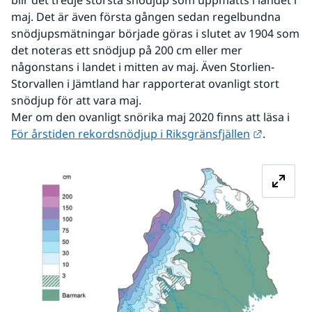
maj. Det är även första gången sedan regelbundna 
snödjupsmätningar började göras i slutet av 1904 som 
det noteras ett snödjup på 200 cm eller mer 
någonstans i landet i mitten av maj. Även Storlien-
Storvallen i Jämtland har rapporterat ovanligt stort 
snödjup för att vara maj.
Mer om den ovanligt snörika maj 2020 finns att läsa i 
Länk till
För årstiden rekordsnödjup i Riksgränsfjällen
.
Fö