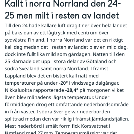
Kallt i norra Norrland den 24-
25 men milt i resten av landet
Till den 24 hade kallare luft dragit ner över hela landet 
på baksidan av ett lågtryck med centrum över 
sydvästra Finland. I norra Norrland var det en riktigt 
kall dag medan det i resten av landet blev en mild dag, 
dock inte fullt lika mild som gårdagen. Natten till den 
25 klarnade det upp i stora delar av Götaland och 
södra Svealand samt norra Norrland. I främst 
Lappland blev det en bistert kall natt med 
temperaturer på under -20° i vindsvaga dalgångar. 
Nikkaluokta rapporterade 
-28,4°
 på morgonen vilket 
även blev månadens lägsta temperatur. Under 
förmiddagen drog ett omfattande nederbördsområde 
in från väster. I södra Sverige var nederbörden 
splittrad medan den var riklig i främst Jämtlandsfjällen. 
Mest nederbörd i smält form fick Korsvattnet i 
Jämtland med 27 mm. Temperaturmässigt var det 