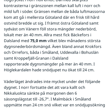
kontrasterna i gränszonen mellan kall luft i norr och 
mild luft i söder. Gränsen mellan de båda luftmassorna 
kom att gå i mellersta Götaland där en frisk till hård 
ostvind bredde ut sig. I främst östra Götaland samt 
sydväst om Vänern föll stora mängder nederbörd, 
lokalt mer än 40 mm. Allra mest fick Bäckefors i 
Dalsland med 
75,0 mm
 vilket blev månadens största 
dygnsnederbördsmängd. Även bland annat Krokfors 
och Orrefors, båda i Småland, Uddevalla i Bohuslän 
samt Kroppefjäll-Granan i Dalsland 
rapporterade dygnsmängder på mer än 40 mm. I 
Höglekardalen hade snödjupet nu ökat till 24 cm. 
Väderläget ändrades inte mycket under det följande 
dygnet. I norr fortsatte det att vara kallt och 
Nikkaluokta sänkte på morgonen den 6 
säsongslägstat till -26,7°. I Malmbäck i Småland 
uppmätte man 24 cm snö vilket var en snödjupsökning 