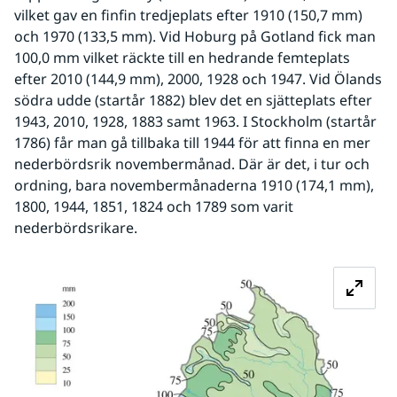
vilket gav en finfin tredjeplats efter 1910 (150,7 mm) 
och 1970 (133,5 mm). Vid Hoburg på Gotland fick man 
100,0 mm vilket räckte till en hedrande femteplats 
efter 2010 (144,9 mm), 2000, 1928 och 1947. Vid Ölands 
södra udde (startår 1882) blev det en sjätteplats efter 
1943, 2010, 1928, 1883 samt 1963. I Stockholm (startår 
1786) får man gå tillbaka till 1944 för att finna en mer 
nederbördsrik novembermånad. Där är det, i tur och 
ordning, bara novembermånaderna 1910 (174,1 mm), 
1800, 1944, 1851, 1824 och 1789 som varit 
nederbördsrikare. 
Fö