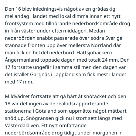
Den 16 blev inledningsvis något av en grådaskig 
mellandag i landet med lokal dimma innan ett nytt 
frontsystem med tillhörande nederbördsområde drog 
in från väster under eftermiddagen. Medan 
nederbörden snabbt passerade över södra Sverige 
stannade fronten upp över mellersta Norrland där 
man fick en hel del nederbörd. Hattsjöbäcken i 
Ångermanland toppade dagen med totalt 24 mm. Den 
17 fortsatte ungefär i samma stil men den dagen var 
det istället Gargnäs i Lappland som fick mest i landet 
med 17 mm.
Mildvädret fortsatte att gå hårt åt snötäcket och den 
18 var det ingen av de realtidsrapporterande 
stationerna i Götaland som uppmätte något mätbart 
snödjup. Snögränsen gick nu i stort sett längs med 
Västerdalälven. Ett nytt omfattande 
nederbördsområde drog tidigt under morgonen in 