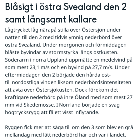
Blåsigt i östra Svealand den 2 
samt långsamt kallare
Lågtrycket låg närapå stilla över Östersjön under 
natten till den 2 med tidvis ymnig nederbörd över 
östra Svealand. Under morgonen och förmiddagen 
blåste byvindar av stormstyrka längs ostkusten. 
Söderarm i norra Uppland uppmätte en medelvind på 
som mest 23,1 m/s och en byvind på 27,7 m/s. Under 
eftermiddagen den 2 började den hårda ost- 
till nordostliga vinden liksom nederbördsintensiteten 
att avta över Östersjökusten. Dock förekom det 
kraftigare nederbörd på inre Öland med som mest 27 
mm vid Skedemosse. I Norrland började en svag 
högtrycksrygg att få ett visst inflytande.
Ryggen fick mer att säga till om den 3 som blev en grå 
mellandag med lätt nederbörd här och var i landet. 