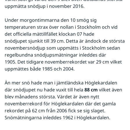
uppmätta snödjup i november 2016.
Under morgontimmarna den 10 smög sig 
temperaturen strax över nollan i Stockholm och vid 
det officiella mättillfället klockan 07 hade 
snödjupet sjunkit till 39 cm. Detta är ändock de största 
novembersnödjup som uppmätts i Stockholm sedan 
regelbundna snödjupsmätningar inleddes där 
1905. Det tidigare novemberrekordet var 29 cm vilket 
uppmättes både 1985 och 2004.
Än mer snö hade man i jämtländska Höglekardalen 
där snödjupet nu hade vuxit till hela 
88 cm
 vilket även 
blev månadens största. Värdet är även nytt 
novemberrekord för Höglekardalen där det gamla 
rekordet på 62 cm från 2006 fick se sig slaget. 
Snömätningarna inleddes 1962 i Höglekardalen. 