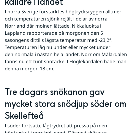
kallare i landet
I norra Sverige förstärktes högtrycksryggen alltmer 
och temperaturen sjönk rejält i delar av norra 
Norrland där molnen lättade. Nikkaluokta i 
Lappland rapporterade på morgonen den 5 
säsongens dittills lägsta temperatur med -23,2°. 
Temperaturen låg nu under eller mycket under 
den normala i nästan hela landet. Norr om Mälardalen 
fanns nu ett tunt snötäcke. I Höglekardalen hade man 
denna morgon 18 cm.
Tre dagars snökanon gav 
mycket stora snödjup söder om 
Skellefteå
I söder fortsatte lågtrycket att pressa på men 
högtrycket i norr höll emot. Därmed skärptes 