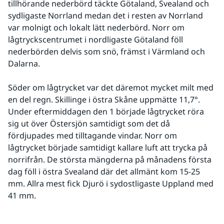
tillhörande nederbörd täckte Götaland, Svealand och 
sydligaste Norrland medan det i resten av Norrland 
var molnigt och lokalt lätt nederbörd. Norr om 
lågtryckscentrumet i nordligaste Götaland föll 
nederbörden delvis som snö, främst i Värmland och 
Dalarna.
Söder om lågtrycket var det däremot mycket milt med 
en del regn. Skillinge i östra Skåne uppmätte 11,7°. 
Under eftermiddagen den 1 började lågtrycket röra 
sig ut över Östersjön samtidigt som det då 
fördjupades med tilltagande vindar. Norr om 
lågtrycket började samtidigt kallare luft att trycka på 
norrifrån. De största mängderna på månadens första 
dag föll i östra Svealand där det allmänt kom 15-25 
mm. Allra mest fick Djurö i sydostligaste Uppland med 
41 mm. 