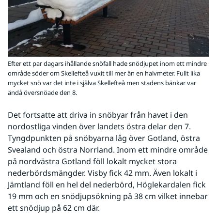
Efter ett par dagars ihållande snöfall hade snödjupet inom ett mindre
område söder om Skellefteå vuxit till mer än en halvmeter. Fullt lika
mycket snö var det inte i själva Skellefteå men stadens bänkar var
ändå översnöade den 8.
Det fortsatte att driva in snöbyar från havet i den 
nordostliga vinden över landets östra delar den 7. 
Tyngdpunkten på snöbyarna låg över Gotland, östra 
Svealand och östra Norrland. Inom ett mindre område 
på nordvästra Gotland föll lokalt mycket stora 
nederbördsmängder. Visby fick 42 mm. Även lokalt i 
Jämtland föll en hel del nederbörd, Höglekardalen fick 
19 mm och en snödjupsökning på 38 cm vilket innebar 
ett snödjup på 62 cm där.