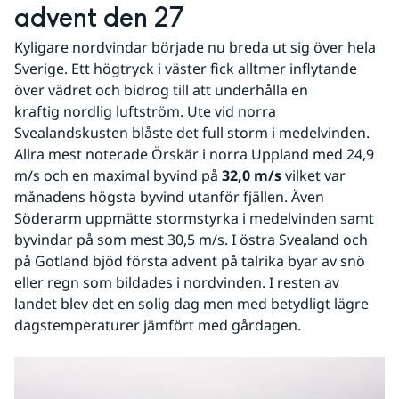
advent den 27
Kyligare nordvindar började nu breda ut sig över hela 
Sverige. Ett högtryck i väster fick alltmer inflytande 
över vädret och bidrog till att underhålla en 
kraftig nordlig luftström. Ute vid norra 
Svealandskusten blåste det full storm i medelvinden. 
Allra mest noterade Örskär i norra Uppland med 24,9 
m/s och en maximal byvind på 
32,0 m/s
 vilket var 
månadens högsta byvind utanför fjällen. Även 
Söderarm uppmätte stormstyrka i medelvinden samt 
byvindar på som mest 30,5 m/s. I östra Svealand och 
på Gotland bjöd första advent på talrika byar av snö 
eller regn som bildades i nordvinden. I resten av 
landet blev det en solig dag men med betydligt lägre 
dagstemperaturer jämfört med gårdagen.