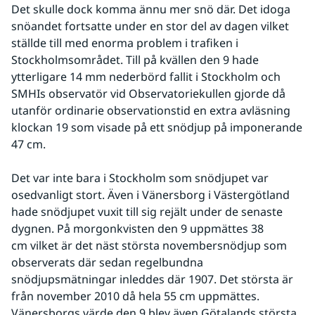
Det skulle dock komma ännu mer snö där. Det idoga 
snöandet fortsatte under en stor del av dagen vilket 
ställde till med enorma problem i trafiken i 
Stockholmsområdet. Till på kvällen den 9 hade 
ytterligare 14 mm nederbörd fallit i Stockholm och 
SMHIs observatör vid Observatoriekullen gjorde då 
utanför ordinarie observationstid en extra avläsning 
klockan 19 som visade på ett snödjup på imponerande 
47 cm.
Det var inte bara i Stockholm som snödjupet var 
osedvanligt stort. Även i Vänersborg i Västergötland 
hade snödjupet vuxit till sig rejält under de senaste 
dygnen. På morgonkvisten den 9 uppmättes 38 
cm vilket är det näst största novembersnödjup som 
observerats där sedan regelbundna 
snödjupsmätningar inleddes där 1907. Det största är 
från november 2010 då hela 55 cm uppmättes. 
Vänersborgs värde den 9 blev även Götalands största 