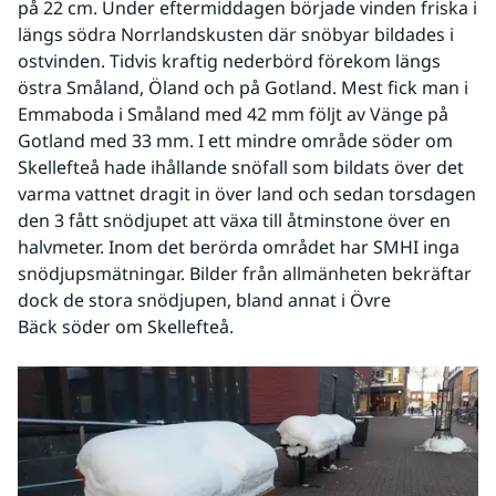
på 22 cm. Under eftermiddagen började vinden friska i 
längs södra Norrlandskusten där snöbyar bildades i 
ostvinden. Tidvis kraftig nederbörd förekom längs 
östra Småland, Öland och på Gotland. Mest fick man i 
Emmaboda i Småland med 42 mm följt av Vänge på 
Gotland med 33 mm. I ett mindre område söder om 
Skellefteå hade ihållande snöfall som bildats över det 
varma vattnet dragit in över land och sedan torsdagen 
den 3 fått snödjupet att växa till åtminstone över en 
halvmeter. Inom det berörda området har SMHI inga 
snödjupsmätningar. Bilder från allmänheten bekräftar 
dock de stora snödjupen, bland annat i Övre 
Bäck söder om Skellefteå.