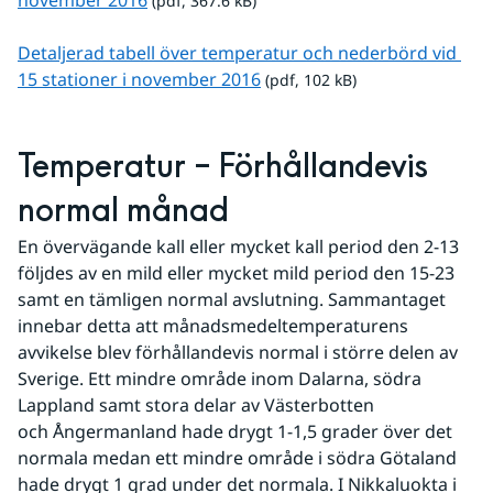
 (pdf, 367.6 kB)
Detaljerad tabell över temperatur och nederbörd vid 
pdf, 102 kB.
15 stationer i november 2016
 (pdf, 102 kB)
Temperatur – Förhållandevis 
normal månad
En övervägande kall eller mycket kall period den 2-13 
följdes av en mild eller mycket mild period den 15-23 
samt en tämligen normal avslutning. Sammantaget 
innebar detta att månadsmedeltemperaturens 
avvikelse blev förhållandevis normal i större delen av 
Sverige. Ett mindre område inom Dalarna, södra 
Lappland samt stora delar av Västerbotten 
och Ångermanland hade drygt 1-1,5 grader över det 
normala medan ett mindre område i södra Götaland 
hade drygt 1 grad under det normala. I Nikkaluokta i 