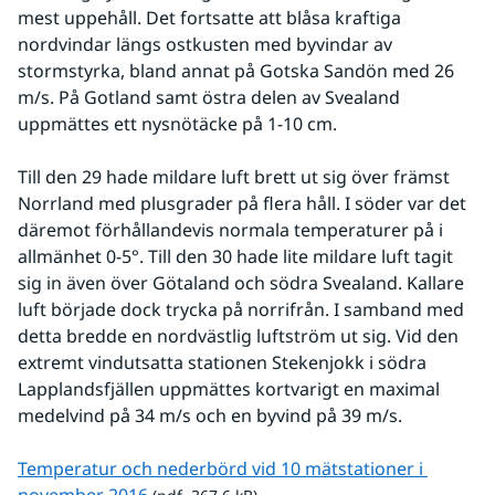
mest uppehåll. Det fortsatte att blåsa kraftiga 
nordvindar längs ostkusten med byvindar av 
stormstyrka, bland annat på Gotska Sandön med 26 
m/s. På Gotland samt östra delen av Svealand 
uppmättes ett nysnötäcke på 1-10 cm.
Till den 29 hade mildare luft brett ut sig över främst 
Norrland med plusgrader på flera håll. I söder var det 
däremot förhållandevis normala temperaturer på i 
allmänhet 0-5°. Till den 30 hade lite mildare luft tagit 
sig in även över Götaland och södra Svealand. Kallare 
luft började dock trycka på norrifrån. I samband med 
detta bredde en nordvästlig luftström ut sig. Vid den 
extremt vindutsatta stationen Stekenjokk i södra 
Lapplandsfjällen uppmättes kortvarigt en maximal 
medelvind på 34 m/s och en byvind på 39 m/s.
Temperatur och nederbörd vid 10 mätstationer i 
pdf, 367.6 kB.
november 2016