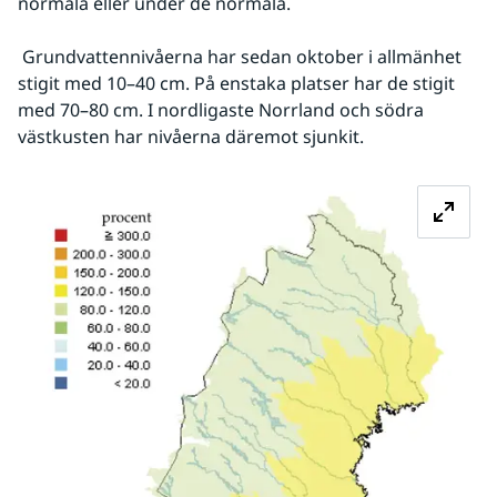
normala eller under de normala.
 Grundvattennivåerna har sedan oktober i allmänhet 
stigit med 10–40 cm. På enstaka platser har de stigit 
med 70–80 cm. I nordligaste Norrland och södra 
västkusten har nivåerna däremot sjunkit.
Fö