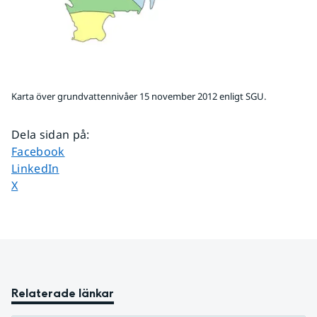
Karta över grundvattennivåer 15 november 2012 enligt SGU.
Dela sidan på
:
Dela sidan på
Facebook
Dela sidan på
LinkedIn
Dela sidan på
X
Relaterade länkar