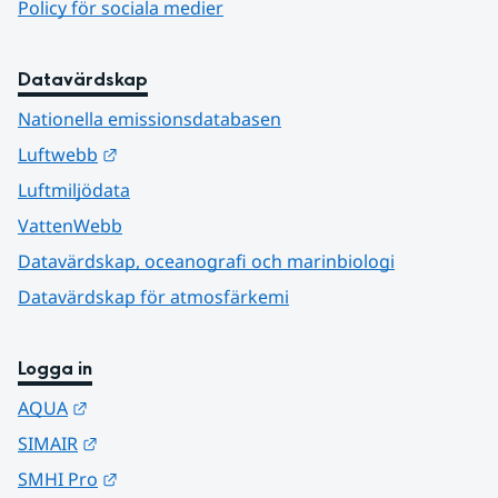
Policy för sociala medier
Datavärdskap
Nationella emissionsdatabasen
Länk till annan webbplats.
Luftwebb
Luftmiljödata
VattenWebb
Datavärdskap, oceanografi och marinbiologi
Datavärdskap för atmosfärkemi
Logga in
Länk till annan webbplats.
AQUA
Länk till annan webbplats.
SIMAIR
Länk till annan webbplats.
SMHI Pro