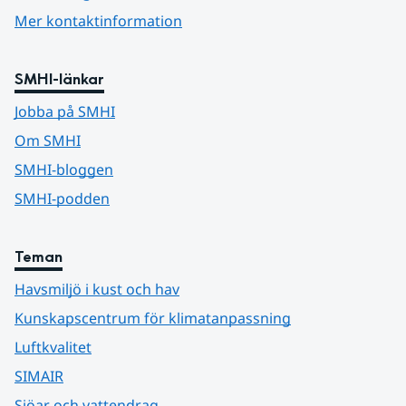
Mer kontaktinformation
SMHI-länkar
Jobba på SMHI
Om SMHI
SMHI-bloggen
SMHI-podden
Teman
Havsmiljö i kust och hav
Kunskapscentrum för klimatanpassning
Luftkvalitet
SIMAIR
Sjöar och vattendrag