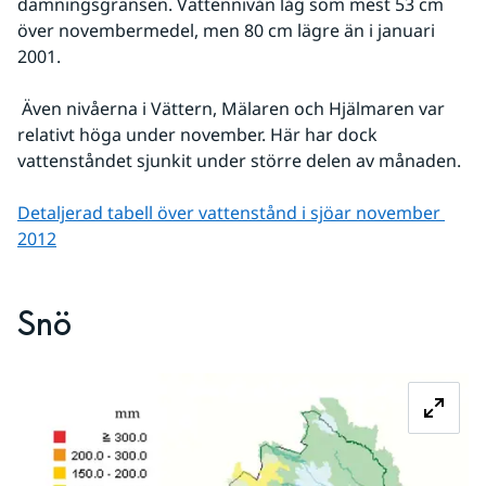
dämningsgränsen. Vattennivån låg som mest 53 cm 
över novembermedel, men 80 cm lägre än i januari 
2001.
 Även nivåerna i Vättern, Mälaren och Hjälmaren var 
relativt höga under november. Här har dock 
vattenståndet sjunkit under större delen av månaden.
Detaljerad tabell över vattenstånd i sjöar november 
2012
Snö
Fö