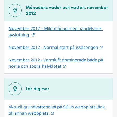
Månadens väder och vatten, november 
2012
November 2012 – Mild månad med händelserik 
Länk till annan webbplats.
avslutning 
Länk ti
November 2012 - Normal start på issäsongen
November 2012 - Varmluft dominerade både på 
Länk till annan webbplats
norra och södra halvklotet
Lär dig mer
Aktuell grundvattennivå på SGUs webbplats
Länk 
Länk till annan webbplats.
till annan webbplats.