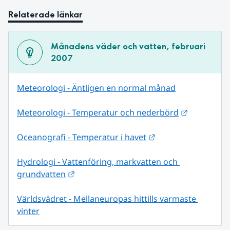
Relaterade länkar
Månadens väder och vatten, februari 
2007
Meteorologi - Äntligen en normal månad
Länk till 
Meteorologi - Temperatur och nederbörd
Länk till annan web
Oceanografi - Temperatur i havet
Hydrologi - Vattenföring, markvatten och 
Länk till annan webbplats.
grundvatten
Världsvädret - Mellaneuropas hittills varmaste 
vinter