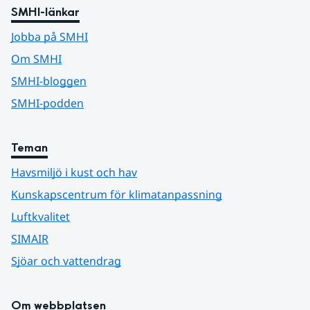
SMHI-länkar
Jobba på SMHI
Om SMHI
SMHI-bloggen
SMHI-podden
Teman
Havsmiljö i kust och hav
Kunskapscentrum för klimatanpassning
Luftkvalitet
SIMAIR
Sjöar och vattendrag
Om webbplatsen