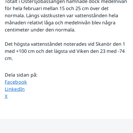
Totalt i Östersjöbassängen hamnade dock medelnivån 
för hela februari mellan 15 och 25 cm över det 
normala. Längs västkusten var vattenstånden hela 
månaden relativt låga och medelnivån blev några 
centimeter under den normala. 
Det högsta vattenståndet noterades vid Skanör den 1 
med +100 cm och det lägsta vid Viken den 23 med -74 
cm.
Dela sidan på
:
Dela sidan på
Facebook
Dela sidan på
LinkedIn
Dela sidan på
X