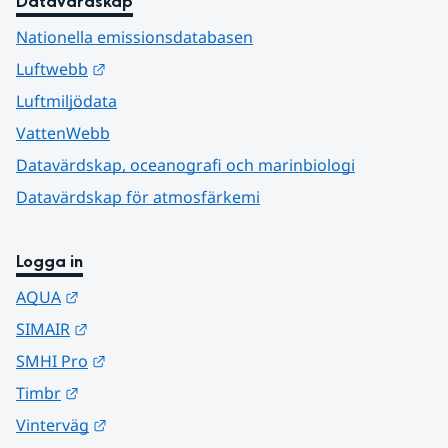
Datavärdskap
Nationella emissionsdatabasen
Länk till annan webbplats.
Luftwebb
Luftmiljödata
VattenWebb
Datavärdskap, oceanografi och marinbiologi
Datavärdskap för atmosfärkemi
Logga in
Länk till annan webbplats.
AQUA
Länk till annan webbplats.
SIMAIR
Länk till annan webbplats.
SMHI Pro
Länk till annan webbplats.
Timbr
Länk till annan webbplats.
Vinterväg