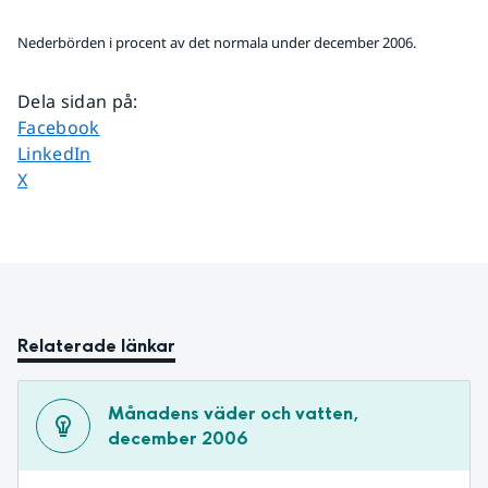
Nederbörden i procent av det normala under december 2006.
Dela sidan på
:
Dela sidan på
Facebook
Dela sidan på
LinkedIn
Dela sidan på
X
Relaterade länkar
Månadens väder och vatten, 
december 2006