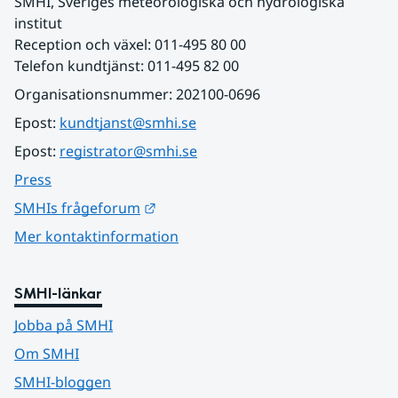
SMHI, Sveriges meteorologiska och hydrologiska 
institut
Reception och växel: 011-495 80 00
Telefon kundtjänst: 011-495 82 00
Organisationsnummer: 202100-0696
Epost: 
kundtjanst@smhi.se
Epost: 
registrator@smhi.se
Press
Länk till annan webbplats.
SMHIs frågeforum
Mer kontaktinformation
SMHI-länkar
Jobba på SMHI
Om SMHI
SMHI-bloggen