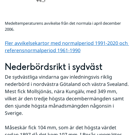
Medeltemperaturens avvikelse från det normala i april december
2006.
Fler avvikelsekartor med normalperiod 1991-2020 och 
referens­normalperiod 1961-1990
Nederbördsrikt i sydväst
De sydvästliga vindarna gav inledningsvis riklig 
nederbörd i nordvästra Götaland och västra Svealand. 
Mest fick Mollsjönäs, nära Kungälv, med 349 mm, 
vilket är den tredje högsta decembermängden samt 
den sjunde högsta månadsmängden någonsin i 
Sverige. 
Måseskär fick 104 mm, som är det högsta värdet 
sedan 1897 då det kom 107 mm. I Borås uppmättes 