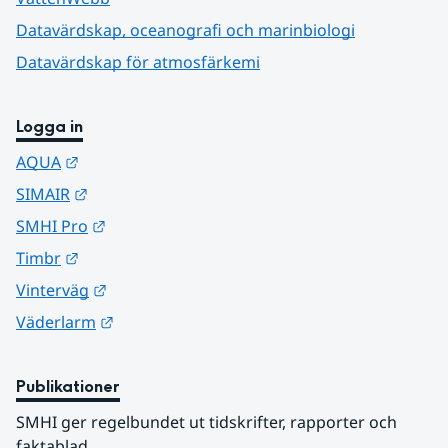
Datavärdskap, oceanografi och marinbiologi
Datavärdskap för atmosfärkemi
Logga in
Länk till annan webbplats.
AQUA
Länk till annan webbplats.
SIMAIR
Länk till annan webbplats.
SMHI Pro
Länk till annan webbplats.
Timbr
Länk till annan webbplats.
Vinterväg
Länk till annan webbplats.
Väderlarm
Publikationer
SMHI ger regelbundet ut tidskrifter, rapporter och 
faktablad.