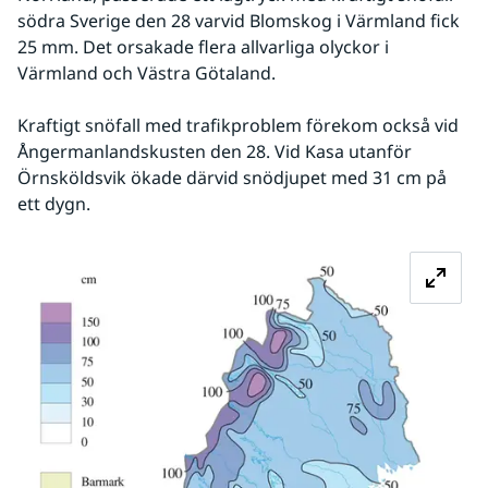
södra Sverige den 28 varvid Blomskog i Värmland fick 
25 mm. Det orsakade flera allvarliga olyckor i 
Värmland och Västra Götaland. 
Kraftigt snöfall med trafikproblem förekom också vid 
Ångermanlandskusten den 28. Vid Kasa utanför 
Örnsköldsvik ökade därvid snödjupet med 31 cm på 
ett dygn.
Fö