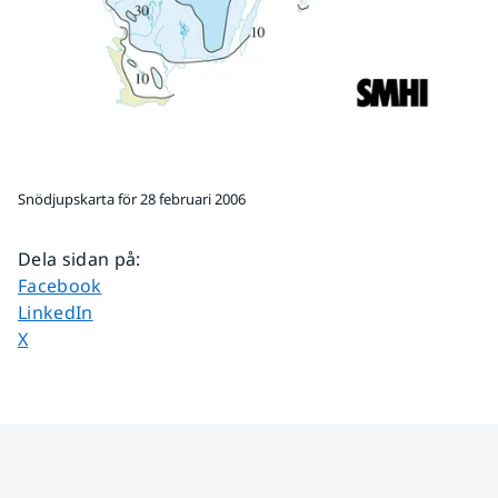
Snödjupskarta för 28 februari 2006
Dela sidan på
:
Dela sidan på
Facebook
Dela sidan på
LinkedIn
Dela sidan på
X