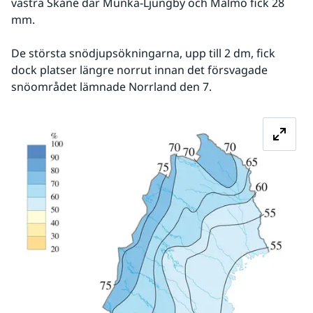
västra Skåne där Munka-Ljungby och Malmö fick 28 
mm. 
De största snödjupsökningarna, upp till 2 dm, fick 
dock platser längre norrut innan det försvagade 
snöområdet lämnade Norrland den 7.
Fö