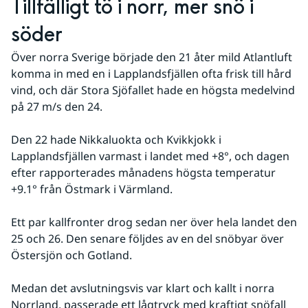
Tillfälligt tö i norr, mer snö i 
söder
Över norra Sverige började den 21 åter mild Atlantluft 
komma in med en i Lapplandsfjällen ofta frisk till hård 
vind, och där Stora Sjöfallet hade en högsta medelvind 
på 27 m/s den 24. 
Den 22 hade Nikkaluokta och Kvikkjokk i 
Lapplandsfjällen varmast i landet med +8°, och dagen 
efter rapporterades månadens högsta temperatur 
+9.1° från Östmark i Värmland. 
Ett par kallfronter drog sedan ner över hela landet den 
25 och 26. Den senare följdes av en del snöbyar över 
Östersjön och Gotland. 
Medan det avslutningsvis var klart och kallt i norra 
Norrland, passerade ett lågtryck med kraftigt snöfall 