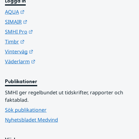
Logga in
Länk till annan webbplats.
AQUA
Länk till annan webbplats.
SIMAIR
Länk till annan webbplats.
SMHI Pro
Länk till annan webbplats.
Timbr
Länk till annan webbplats.
Vinterväg
Länk till annan webbplats.
Väderlarm
Publikationer
SMHI ger regelbundet ut tidskrifter, rapporter och 
faktablad.
Sök publikationer
Nyhetsbladet Medvind