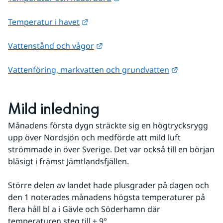
Länk till annan webbplats.
Temperatur i havet
Länk till annan webbplats.
Vattenstånd och vågor
Länk till an
Vattenföring, markvatten och grundvatten
Mild inledning
Månadens första dygn sträckte sig en högtrycksrygg 
upp över Nordsjön och medförde att mild luft 
strömmade in över Sverige. Det var också till en början 
blåsigt i främst Jämtlandsfjällen. 
Större delen av landet hade plusgrader på dagen och 
den 1 noterades månadens högsta temperaturer på 
flera håll bl a i Gävle och Söderhamn där 
temperaturen steg till + 9°. 