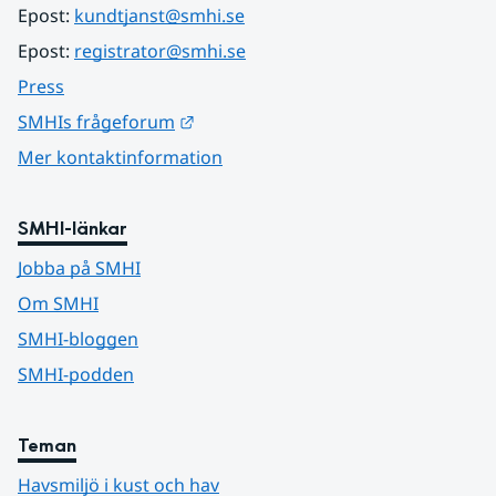
Epost: 
kundtjanst@smhi.se
Epost: 
registrator@smhi.se
Press
Länk till annan webbplats.
SMHIs frågeforum
Mer kontaktinformation
SMHI-länkar
Jobba på SMHI
Om SMHI
SMHI-bloggen
SMHI-podden
Teman
Havsmiljö i kust och hav