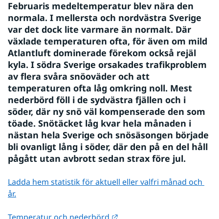
Februaris medeltemperatur blev nära den 
normala. I mellersta och nordvästra Sverige 
var det dock lite varmare än normalt. Där 
växlade temperaturen ofta, för även om mild 
Atlantluft dominerade förekom också rejäl 
kyla. I södra Sverige orsakades trafikproblem 
av flera svåra snöoväder och att 
temperaturen ofta låg omkring noll. Mest 
nederbörd föll i de sydvästra fjällen och i 
söder, där ny snö väl kompenserade den som 
töade. Snötäcket låg kvar hela månaden i 
nästan hela Sverige och snösäsongen började 
bli ovanligt lång i söder, där den på en del håll 
pågått utan avbrott sedan strax före jul.
Ladda hem statistik för aktuell eller valfri månad och 
år.
Länk till annan webbplats.
Temperatur och nederbörd