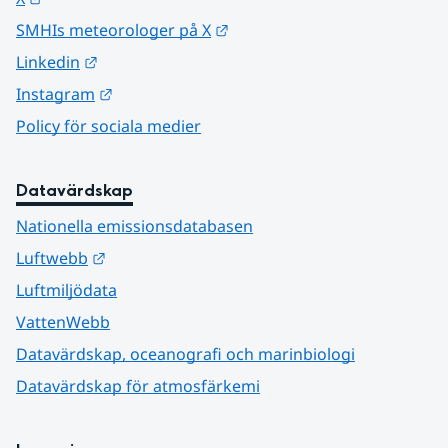
Länk till annan webbplats.
SMHIs meteorologer på X
Länk till annan webbplats.
Linkedin
Länk till annan webbplats.
Instagram
Policy för sociala medier
Datavärdskap
Nationella emissionsdatabasen
Länk till annan webbplats.
Luftwebb
Luftmiljödata
VattenWebb
Datavärdskap, oceanografi och marinbiologi
Datavärdskap för atmosfärkemi