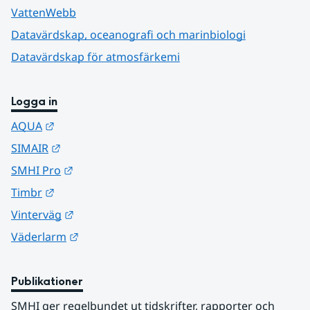
VattenWebb
Datavärdskap, oceanografi och marinbiologi
Datavärdskap för atmosfärkemi
Logga in
Länk till annan webbplats.
AQUA
Länk till annan webbplats.
SIMAIR
Länk till annan webbplats.
SMHI Pro
Länk till annan webbplats.
Timbr
Länk till annan webbplats.
Vinterväg
Länk till annan webbplats.
Väderlarm
Publikationer
SMHI ger regelbundet ut tidskrifter, rapporter och 