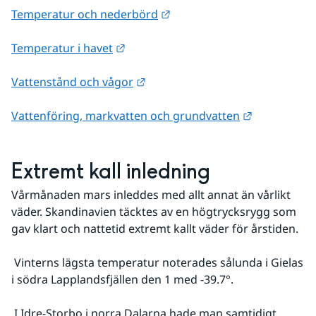
Länk till annan webbplats.
Temperatur och nederbörd
Länk till annan webbplats.
Temperatur i havet
Länk till annan webbplats.
Vattenstånd och vågor
Länk till an
Vattenföring, markvatten och grundvatten
Extremt kall inledning
Vårmånaden mars inleddes med allt annat än vårlikt 
väder. Skandinavien täcktes av en högtrycksrygg som 
gav klart och nattetid extremt kallt väder för årstiden.
 Vinterns lägsta temperatur noterades sålunda i Gielas 
i södra Lapplandsfjällen den 1 med -39.7°.
 I Idre-Storbo i norra Dalarna hade man samtidigt 