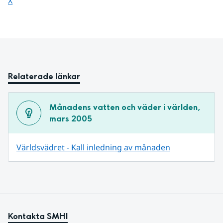
Dela sidan på
X
Relaterade länkar
Månadens vatten och väder i världen, 
mars 2005
Världsvädret - Kall inledning av månaden
Kontakta SMHI