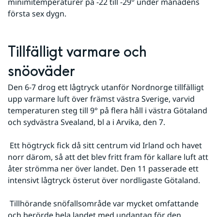
minimitemperaturer på -22 till -29° under månadens 
första sex dygn.
Tillfälligt varmare och 
snöoväder
Den 6-7 drog ett lågtryck utanför Nordnorge tillfälligt 
upp varmare luft över främst västra Sverige, varvid 
temperaturen steg till 9° på flera håll i västra Götaland 
och sydvästra Svealand, bl a i Arvika, den 7.
 Ett högtryck fick då sitt centrum vid Irland och havet 
norr därom, så att det blev fritt fram för kallare luft att 
åter strömma ner över landet. Den 11 passerade ett 
intensivt lågtryck österut över nordligaste Götaland.
 Tillhörande snöfallsområde var mycket omfattande 
och berörde hela landet med undantag för den 