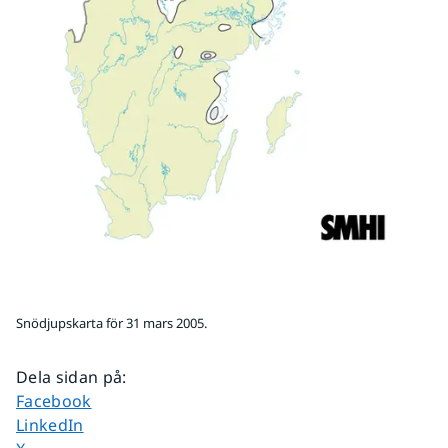
Snödjupskarta för 31 mars 2005.
Dela sidan på
:
Dela sidan på
Facebook
Dela sidan på
LinkedIn