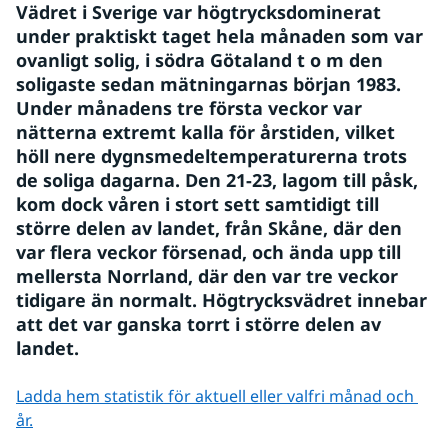
Vädret i Sverige var högtrycksdominerat 
under praktiskt taget hela månaden som var 
ovanligt solig, i södra Götaland t o m den 
soligaste sedan mätningarnas början 1983. 
Under månadens tre första veckor var 
nätterna extremt kalla för årstiden, vilket 
höll nere dygnsmedeltemperaturerna trots 
de soliga dagarna. Den 21-23, lagom till påsk, 
kom dock våren i stort sett samtidigt till 
större delen av landet, från Skåne, där den 
var flera veckor försenad, och ända upp till 
mellersta Norrland, där den var tre veckor 
tidigare än normalt. Högtrycksvädret innebar 
att det var ganska torrt i större delen av 
landet.
Ladda hem statistik för aktuell eller valfri månad och 
år.