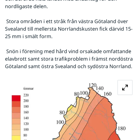
nordligaste delen.
 Stora områden i ett stråk från västra Götaland över 
Svealand till mellersta Norrlandskusten fick därvid 15-
25 mm i smält form.
 Snön i förening med hård vind orsakade omfattande 
elavbrott samt stora trafikproblem i främst nordöstra 
Götaland samt östra Svealand och sydöstra Norrland.
Fö