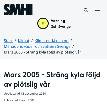
Hoppa till sidans innehåll
Meny
Varning
Gul, Sverige
Start
Klimat
Klimatet då och nu
Månadens väder och vatten i Sverige
Mars 2005 - Sträng kyla följd av plötslig vår
Huvudinnehåll
Mars 2005 - Sträng kyla följd 
av plötslig vår
Uppdaterad
13 december 2024
Publicerad
2 april 2005