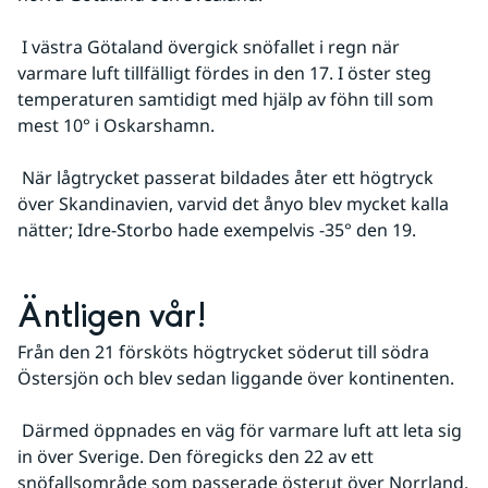
 I västra Götaland övergick snöfallet i regn när 
varmare luft tillfälligt fördes in den 17. I öster steg 
temperaturen samtidigt med hjälp av föhn till som 
mest 10° i Oskarshamn.
 När lågtrycket passerat bildades åter ett högtryck 
över Skandinavien, varvid det ånyo blev mycket kalla 
nätter; Idre-Storbo hade exempelvis -35° den 19.
Äntligen vår!
Från den 21 försköts högtrycket söderut till södra 
Östersjön och blev sedan liggande över kontinenten.
 Därmed öppnades en väg för varmare luft att leta sig 
in över Sverige. Den föregicks den 22 av ett 
snöfallsområde som passerade österut över Norrland.