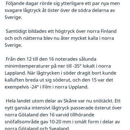
 Följande dagar rörde sig ytterligare ett par nya men 
svagare lågtryck åt öster över de södra delarna av 
Sverige.
 Samtidigt bildades ett högtryck över norra Finland 
och och nätterna blev nu åter mycket kalla i norra 
Sverige.
 Från den 12 till den 16 noterades sålunda 
minimitemperaturer på ner till -35° lokalt i norra 
Lappland. När lågtrycken i söder dragit bort kunde 
kalluften breda ut sig söderut, och den 15 var det 
exempelvis -24° i Film i norra Uppland.
 Hela landet utom delar av Skåne var nu snötäckt. Ett 
nytt ganska intensivt lågtryck passerade österut över 
norra Götaland den 16 varvid tillhörande 
snöfallsområde gav 10-20 mm i smält form i delar av 
norra Götaland och Svealand.