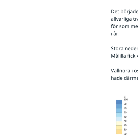
Det började 
allvarliga t
för som mes
i år. 
Stora nede
Målilla fic
Vällnora i 
hade därme