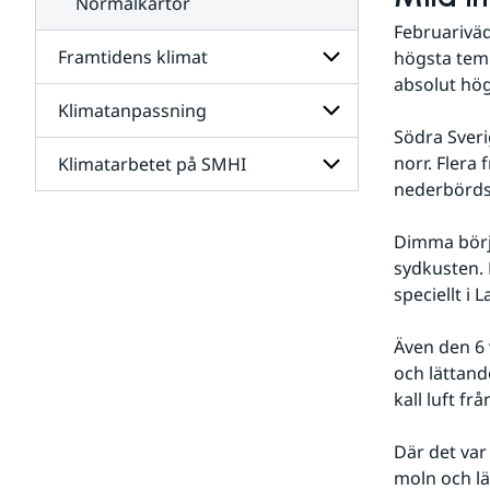
Normalkartor
Februariväd
Framtidens klimat
högsta temp
absolut högs
Klimatanpassning
Undersidor
för
Södra Sveri
Framtidens
norr. Flera
Klimatarbetet på SMHI
Undersidor
klimat
för
nederbördsm
Klimatanpassning
Undersidor
för
Dimma börja
Klimatarbetet
sydkusten. 
på
speciellt i
SMHI
Även den 6 
och lättand
kall luft f
Där det var
moln och lät