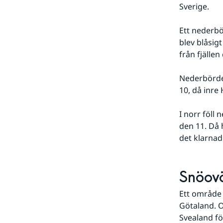
Sverige.
Ett nederbö
blev blåsig
från fjälle
Nederbörden
10, då inre
I norr föll
den 11. Då 
det klarnad
Snöovä
Ett område 
Götaland. O
Svealand fö