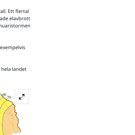
. Ett flertal 
ade elavbrott 
nuaristormen 
exempelvis 
hela landet 
Förstora bilden