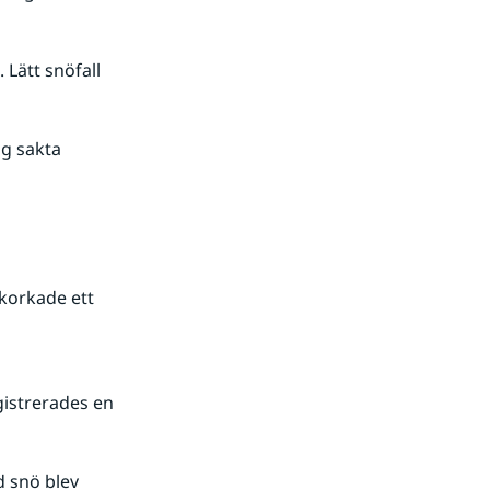
Lätt snöfall 
g sakta 
korkade ett 
strerades en 
 snö blev 