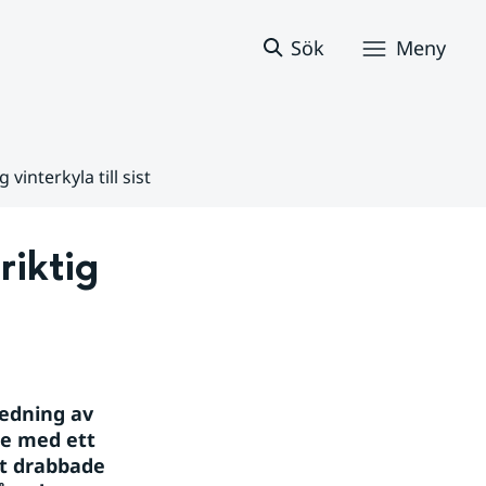
Sök
Meny
vinterkyla till sist
iktig 
edning av 
e med ett 
t drabbade 