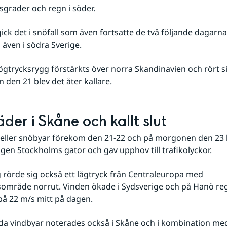
sgrader och regn i söder. 
ick det i snöfall som även fortsatte de två följande dagarna. 
även i södra Sverige. 
gtrycksrygg förstärkts över norra Skandinavien och rört si
n den 21 blev det åter kallare.
der i Skåne och kallt slut
l eller snöbyar förekom den 21-22 och på morgonen den 23 
gen Stockholms gator och gav upphov till trafikolyckor. 
örde sig också ett lågtryck från Centraleuropa med 
mråde norrut. Vinden ökade i Sydsverige och på Hanö regi
å 22 m/s mitt på dagen. 
a vindbyar noterades också i Skåne och i kombination med