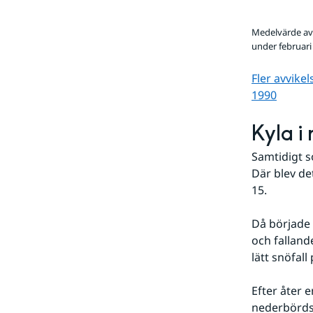
Medelvärde av 
under februari
Fler avvike
1990
Kyla i 
Samtidigt s
Där blev de
15. 
Då började
och falland
lätt snöfall
Efter åter 
nederbördso