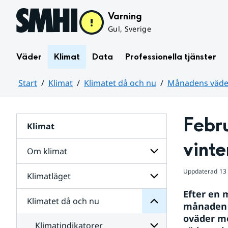
Hoppa till sidans innehåll
Varning
Gul, Sverige
Väder
Klimat
Data
Professionella tjänster
Start
Klimat
Klimatet då och nu
Månadens väder
Huvudinnehåll
Febru
Klimat
nu
och
vinter
då
Om klimat
Klimatet
för
Uppdaterad
13
Undersidor
Klimatläget
Undersidor
Sverige
för
i
Efter en m
Om
Klimatet då och nu
vatten
Undersidor
klimat
månaden f
och
för
oväder me
väder
Klimatläget
Klimatindikatorer