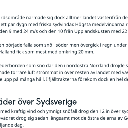
rdsområde närmade sig dock alltmer landet västerifrån den
t ett par dygn med friska sydvindar. Högsta medelvindarna 
n den 9 med 24 m/s och den 10 från Upplandskusten med 22 
 började falla som snö i söder men övergick i regn under
 Halland fick som mest med omkring 20 mm. 
 nederbörden som snö där den i nordöstra Norrland dröjde sig 
hade torrare luft strömmat in över resten av landet med väs
e upp på många håll. I fjälltrakterna förekom dock en hel d
der över Sydsverige
med kraftig vind och ymnigt snöfall drog den 12 in över syd
vädret drog sig sedan långsamt mot de östra delarna av G
ljande dag.