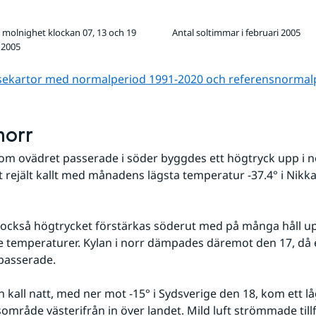
molnighet klockan 07, 13 och 19
Antal soltimmar i februari 2005
 2005
lsekartor med normalperiod 1991-2020 och referens­normal
norr
om ovädret passerade i söder byggdes ett högtryck upp i no
t rejält kallt med månadens lägsta temperatur -37.4° i Nikka
 också högtrycket förstärkas söderut med på många håll u
e temperaturer. Kylan i norr dämpades däremot den 17, då 
 passerade. 
en kall natt, med ner mot -15° i Sydsverige den 18, kom ett l
mråde västerifrån in över landet. Mild luft strömmade tillfä