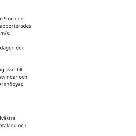
 9 och det 
rapporterades 
m/s. 
 dagen den 
kvar till 
tvindar och 
el snöbyar.
västra 
ötaland och 