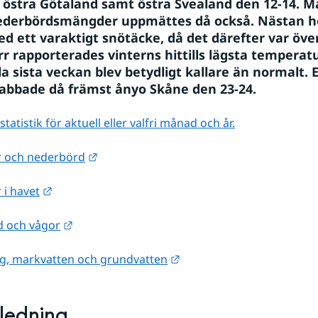
 östra Götaland samt östra Svealand den 12-14. M
ederbördsmängder uppmättes då också. Nästan he
ed ett varaktigt snötäcke, då det därefter var öve
orr rapporterades vinterns hittills lägsta temperatu
a sista veckan blev betydligt kallare än normalt. Et
abbade då främst ånyo Skåne den 23-24.
atistik för aktuell eller valfri månad och år.
Länk till annan webbplats.
 och nederbörd
Länk till annan webbplats.
i havet
Länk till annan webbplats.
d och vågor
Länk till annan webbplats
ng, markvatten och grundvatten
nledning