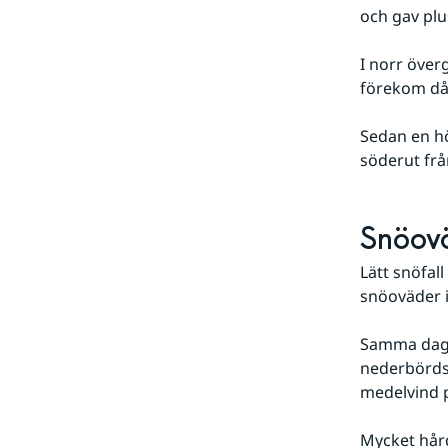
och gav plu
I norr överg
förekom då 
Sedan en hö
söderut frå
Snöovä
Lätt snöfal
snöoväder i
Samma dag r
nederbördso
medelvind p
Mycket hård