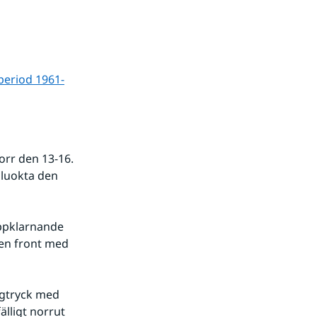
period 1961-
rr den 13-16. 
luokta den 
ppklarnande 
en front med 
ågtryck med 
lligt norrut 