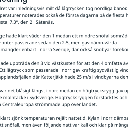
ret var inledningsvis milt då lågtrycken tog nordliga banor
eraturer noterades också de första dagarna på de flesta h
ta, 7.3°, den 2 i Såtenäs. 
ge hade klart väder den 1 medan ett mindre snöfallsområde 
 fronter passerade sedan den 2-5, men gav nämn-värda 
ängder enbart i norra Sverige, där också snöbyar förekom 
de uppträda den 3 vid västkusten för att den 4 omfatta äv
Ett lågtryck som passerade i norr gav kraftig sydvästlig vind
 Lapplandsfjällen där Katterjåkk hade 25 m/s i vindbyarna den 
var det blåsigt längst i norr, medan en högtrycksrygg gav u
e molntäcke i Sydsverige. Högtrycksryggen förstärktes och
rån Centraleuropa strömmade upp över landet.
 klart sjönk temperaturen rejält nattetid. Kylan i norr dämp
t snöfall, men även följande natt var kall och klar på många 