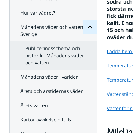
Månadens
södra och
för
största n
Undersidor
Hur var vädret?
Undersidor
fick därm
för
kallt. I n
Klimatindikatorer
Månadens väder och vatten i
15 och hel
Sverige
oväder dr
Publiceringsschema och
Ladda hem st
historik - Månadens väder
och vatten
Temperatur
Månadens väder i världen
Temperatur 
Årets och årstidernas väder
Vattenstån
Årets vatten
Vattenföri
Kartor avvikelse hittills
Mild i