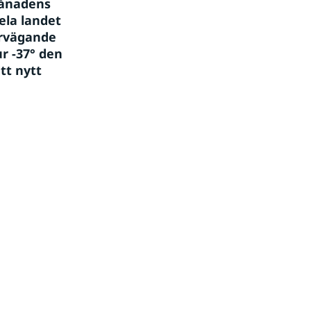
ånadens 
la landet 
rvägande 
r -37° den 
t nytt 
.