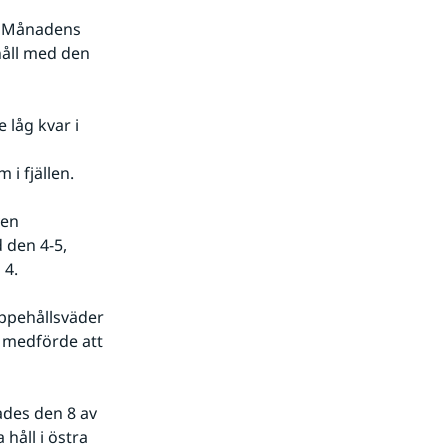
. Månadens 
åll med den 
låg kvar i 
i fjällen. 
en 
 den 4-5, 
4. 
ppehållsväder 
 medförde att 
ades den 8 av 
håll i östra 