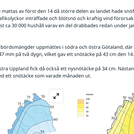
mattas av först den 14 då större delen av landet hade snöfall
rafikolyckor inträffade och blötsnö och kraftig vind förorsak
t ca 30 000 hushåll varav en del drabbades redan under ja
rbördsmängder uppmättes i södra och östra Götaland, där 
k 47 mm på två dygn, vilket gav ett snötäcke på 43 cm den 14.
östra Uppland fick då också ett nysnötäcke på 34 cm. Nästan 
d ett snötäcke som varade månaden ut.
Förstora bilden