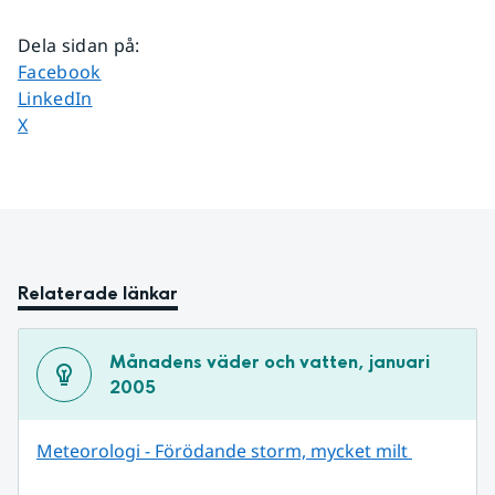
Dela sidan på
:
Dela sidan på
Facebook
Dela sidan på
LinkedIn
Dela sidan på
X
Relaterade länkar
Månadens väder och vatten, januari 
2005
Meteorologi - Förödande storm, mycket milt 