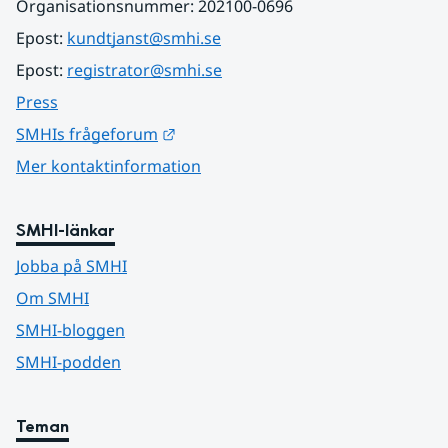
Organisationsnummer: 202100-0696
Epost: 
kundtjanst@smhi.se
Epost: 
registrator@smhi.se
Press
Länk till annan webbplats.
SMHIs frågeforum
Mer kontaktinformation
SMHI-länkar
Jobba på SMHI
Om SMHI
SMHI-bloggen
SMHI-podden
Teman