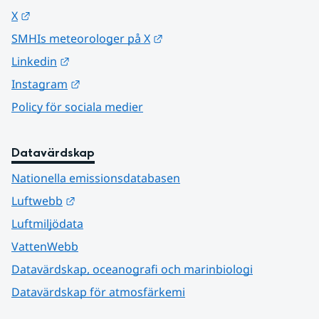
Länk till annan webbplats.
X
Länk till annan webbplats.
SMHIs meteorologer på X
Länk till annan webbplats.
Linkedin
Länk till annan webbplats.
Instagram
Policy för sociala medier
Datavärdskap
Nationella emissionsdatabasen
Länk till annan webbplats.
Luftwebb
Luftmiljödata
VattenWebb
Datavärdskap, oceanografi och marinbiologi
Datavärdskap för atmosfärkemi