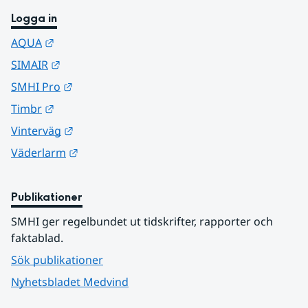
Logga in
Länk till annan webbplats.
AQUA
Länk till annan webbplats.
SIMAIR
Länk till annan webbplats.
SMHI Pro
Länk till annan webbplats.
Timbr
Länk till annan webbplats.
Vinterväg
Länk till annan webbplats.
Väderlarm
Publikationer
SMHI ger regelbundet ut tidskrifter, rapporter och 
faktablad.
Sök publikationer
Nyhetsbladet Medvind