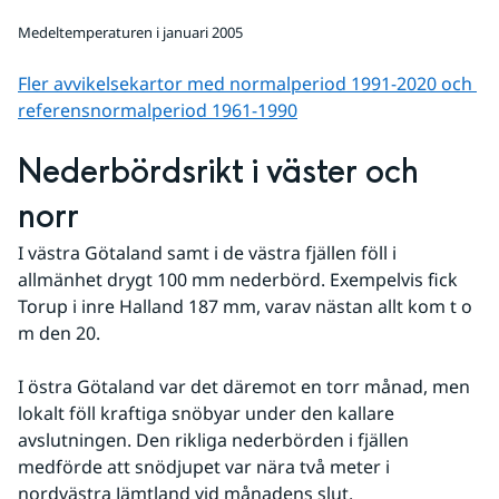
Medeltemperaturen i januari 2005
Fler avvikelsekartor med normalperiod 1991-2020 och 
referens­normalperiod 1961-1990
Nederbördsrikt i väster och 
norr
I västra Götaland samt i de västra fjällen föll i 
allmänhet drygt 100 mm nederbörd. Exempelvis fick 
Torup i inre Halland 187 mm, varav nästan allt kom t o 
m den 20. 
I östra Götaland var det däremot en torr månad, men 
lokalt föll kraftiga snöbyar under den kallare 
avslutningen. Den rikliga nederbörden i fjällen 
medförde att snödjupet var nära två meter i 
nordvästra Jämtland vid månadens slut.