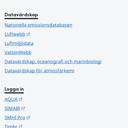
Datavärdskap
Nationella emissionsdatabasen
Länk till annan webbplats.
Luftwebb
Luftmiljödata
VattenWebb
Datavärdskap, oceanografi och marinbiologi
Datavärdskap för atmosfärkemi
Logga in
Länk till annan webbplats.
AQUA
Länk till annan webbplats.
SIMAIR
Länk till annan webbplats.
SMHI Pro
Länk till annan webbplats.
Timbr