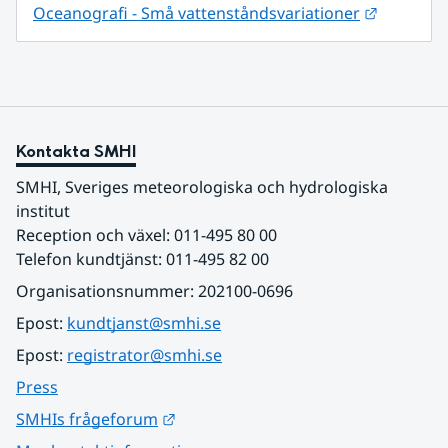
Länk till
Oceanografi - Små vattenståndsvariationer
Kontakta SMHI
SMHI, Sveriges meteorologiska och hydrologiska 
institut
Reception och växel: 011-495 80 00
Telefon kundtjänst: 011-495 82 00
Organisationsnummer: 202100-0696
Epost: 
kundtjanst@smhi.se
Epost: 
registrator@smhi.se
Press
Länk till annan webbplats.
SMHIs frågeforum