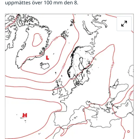
uppmättes över 100 mm den 8.
Fö