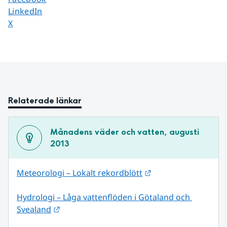
Dela sidan på
LinkedIn
Dela sidan på
X
Relaterade länkar
Månadens väder och vatten, augusti 
2013
Länk till annan web
Meteorologi – Lokalt rekordblött
Hydrologi – Låga vattenflöden i Götaland och 
Länk till annan webbplats.
Svealand