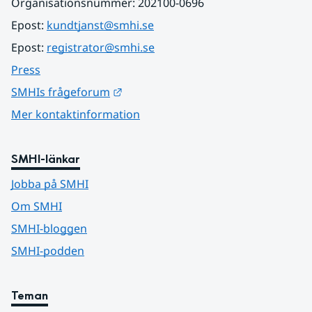
Organisationsnummer: 202100-0696
Epost: 
kundtjanst@smhi.se
Epost: 
registrator@smhi.se
Press
Länk till annan webbplats.
SMHIs frågeforum
Mer kontaktinformation
SMHI-länkar
Jobba på SMHI
Om SMHI
SMHI-bloggen
SMHI-podden
Teman