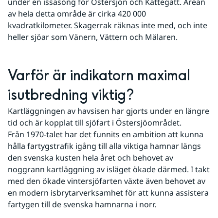
under en issäsong för Östersjön och Kattegatt. Arean 
av hela detta område är cirka 420 000 
kvadratkilometer. Skagerrak räknas inte med, och inte 
heller sjöar som Vänern, Vättern och Mälaren.
Varför är indikatorn maximal 
isutbredning viktig?
Kartläggningen av havsisen har gjorts under en längre 
tid och är kopplat till sjöfart i Östersjöområdet. 
Från 1970-talet har det funnits en ambition att kunna 
hålla fartygstrafik igång till alla viktiga hamnar längs 
den svenska kusten hela året och behovet av 
noggrann kartläggning av isläget ökade därmed. I takt 
med den ökade vintersjöfarten växte även behovet av 
en modern isbrytarverksamhet för att kunna assistera 
fartygen till de svenska hamnarna i norr. 