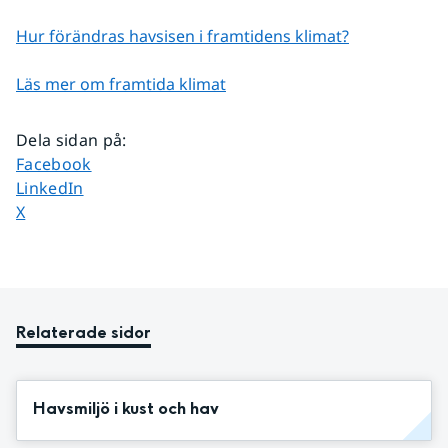
Hur förändras havsisen i framtidens klimat?
Läs mer om framtida klimat
Dela sidan på
:
Dela sidan på
Facebook
Dela sidan på
LinkedIn
Dela sidan på
X
Relaterade sidor
Havsmiljö i kust och hav