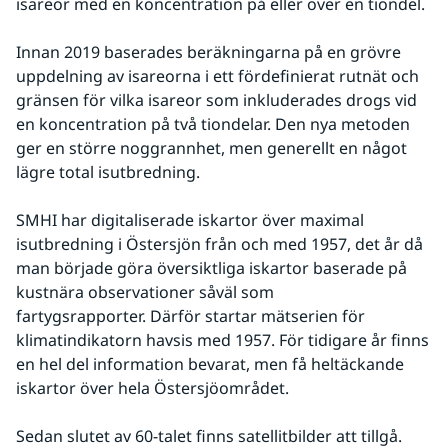
isareor med en koncentration på eller över en tiondel.
Innan 2019 baserades beräkningarna på en grövre 
uppdelning av isareorna i ett fördefinierat rutnät och 
gränsen för vilka isareor som inkluderades drogs vid 
en koncentration på två tiondelar. Den nya metoden 
ger en större noggrannhet, men generellt en något 
lägre total isutbredning.
SMHI har digitaliserade iskartor över maximal 
isutbredning i Östersjön från och med 1957, det år då 
man började göra översiktliga iskartor baserade på 
kustnära observationer såväl som 
fartygsrapporter. Därför startar mätserien för 
klimatindikatorn havsis med 1957. För tidigare år finns 
en hel del information bevarat, men få heltäckande 
iskartor över hela Östersjöområdet.
Sedan slutet av 60-talet finns satellitbilder att tillgå. 