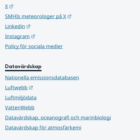
Länk till annan webbplats.
X
Länk till annan webbplats.
SMHIs meteorologer på X
Länk till annan webbplats.
Linkedin
Länk till annan webbplats.
Instagram
Policy för sociala medier
Datavärdskap
Nationella emissionsdatabasen
Länk till annan webbplats.
Luftwebb
Luftmiljödata
VattenWebb
Datavärdskap, oceanografi och marinbiologi
Datavärdskap för atmosfärkemi