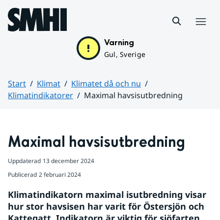
Hoppa till sidans innehåll
Meny
Varning
Gul, Sverige
Start
Klimat
Klimatet då och nu
Klimatindikatorer
Maximal havsisutbredning
Huvudinnehåll
Maximal havsisutbredning
Uppdaterad
13 december 2024
Publicerad
2 februari 2024
Klimatindikatorn maximal isutbredning visar 
hur stor havsisen har varit för Östersjön och 
Kattegatt. Indikatorn är viktig för sjöfarten 