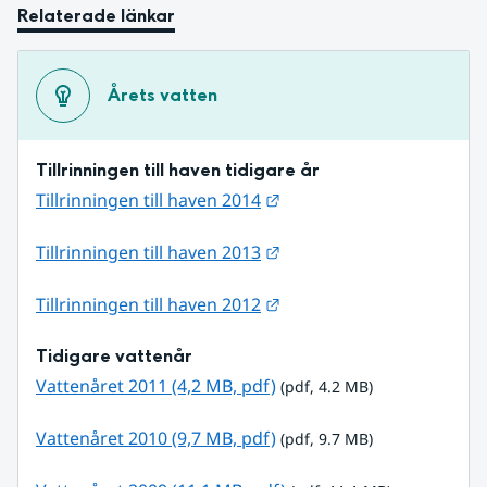
Relaterade länkar
Årets vatten
Tillrinningen till haven tidigare år
Länk till annan webbplats
Tillrinningen till haven 2014
Länk till annan webbplats
Tillrinningen till haven 2013
Länk till annan webbplats
Tillrinningen till haven 2012
Tidigare vattenår
pdf, 4.2 MB.
Vattenåret 2011 (4,2 MB, pdf)
 (pdf, 4.2 MB)
pdf, 9.7 MB.
Vattenåret 2010 (9,7 MB, pdf)
 (pdf, 9.7 MB)