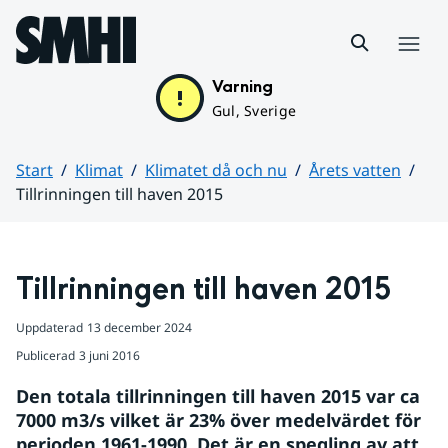
Hoppa till sidans innehåll
Meny
Varning
Gul, Sverige
Start
Klimat
Klimatet då och nu
Årets vatten
Tillrinningen till haven 2015
Huvudinnehåll
Tillrinningen till haven 2015
Uppdaterad
13 december 2024
Publicerad
3 juni 2016
Den totala tillrinningen till haven 2015 var ca 
7000 m3/s vilket är 23% över medelvärdet för 
perioden 1961-1990. Det är en spegling av att 