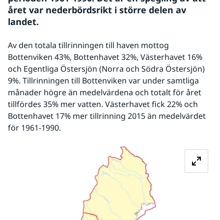
året var nederbördsrikt i större delen av 
landet.
Av den totala tillrinningen till haven mottog 
Bottenviken 43%, Bottenhavet 32%, Västerhavet 16% 
och Egentliga Östersjön (Norra och Södra Östersjön) 
9%. Tillrinningen till Bottenviken var under samtliga 
månader högre än medelvärdena och totalt för året 
tillfördes 35% mer vatten. Västerhavet fick 22% och 
Bottenhavet 17% mer tillrinning 2015 än medelvärdet 
för 1961-1990.
Förstora