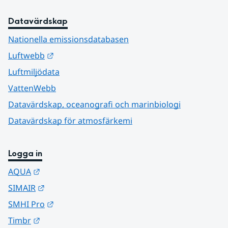
Datavärdskap
Nationella emissionsdatabasen
Länk till annan webbplats.
Luftwebb
Luftmiljödata
VattenWebb
Datavärdskap, oceanografi och marinbiologi
Datavärdskap för atmosfärkemi
Logga in
Länk till annan webbplats.
AQUA
Länk till annan webbplats.
SIMAIR
Länk till annan webbplats.
SMHI Pro
Länk till annan webbplats.
Timbr