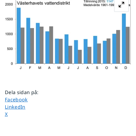
Dela sidan på
:
Dela sidan på
Facebook
Dela sidan på
LinkedIn
Dela sidan på
X