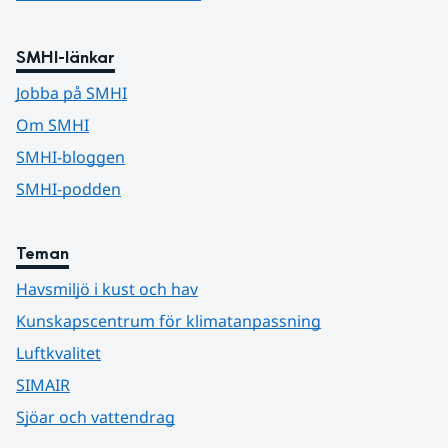
SMHI-länkar
Jobba på SMHI
Om SMHI
SMHI-bloggen
SMHI-podden
Teman
Havsmiljö i kust och hav
Kunskapscentrum för klimatanpassning
Luftkvalitet
SIMAIR
Sjöar och vattendrag