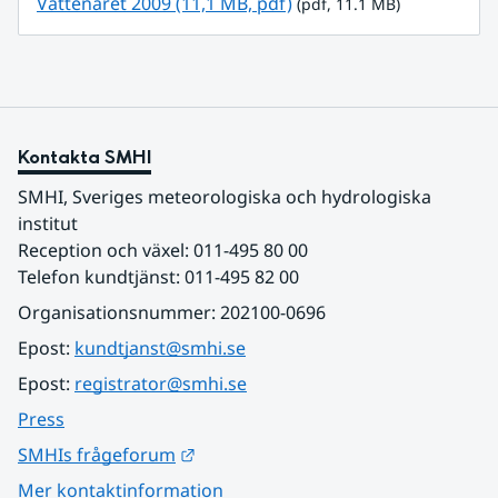
pdf, 11.1 MB.
Vattenåret 2009 (11,1 MB, pdf)
 (pdf, 11.1 MB)
Kontakta SMHI
SMHI, Sveriges meteorologiska och hydrologiska 
institut
Reception och växel: 011-495 80 00
Telefon kundtjänst: 011-495 82 00
Organisationsnummer: 202100-0696
Epost: 
kundtjanst@smhi.se
Epost: 
registrator@smhi.se
Press
Länk till annan webbplats.
SMHIs frågeforum
Mer kontaktinformation