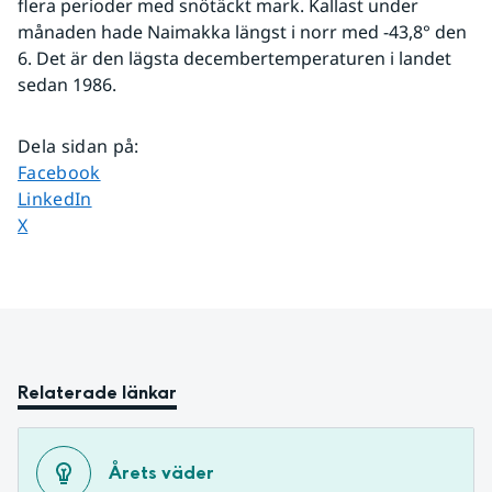
flera perioder med snötäckt mark. Kallast under 
månaden hade Naimakka längst i norr med -43,8° den 
6. Det är den lägsta decembertemperaturen i landet 
sedan 1986.
Dela sidan på
:
Dela sidan på
Facebook
Dela sidan på
LinkedIn
Dela sidan på
X
Relaterade länkar
Årets väder