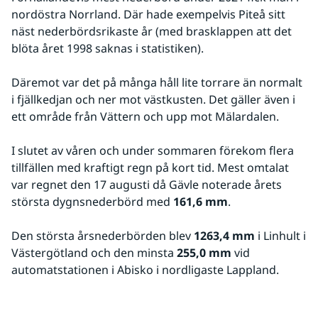
nordöstra Norrland. Där hade exempelvis Piteå sitt 
näst nederbördsrikaste år (med brasklappen att det 
blöta året 1998 saknas i statistiken).
Däremot var det på många håll lite torrare än normalt 
i fjällkedjan och ner mot västkusten. Det gäller även i 
ett område från Vättern och upp mot Mälardalen.
I slutet av våren och under sommaren förekom flera 
tillfällen med kraftigt regn på kort tid. Mest omtalat 
var regnet den 17 augusti då Gävle noterade årets 
största dygnsnederbörd med 
161,6 mm
.
Den största årsnederbörden blev 
1263,4 mm
 i Linhult i 
Västergötland och den minsta 
255,0 mm
 vid 
automatstationen i Abisko i nordligaste Lappland.
Fö