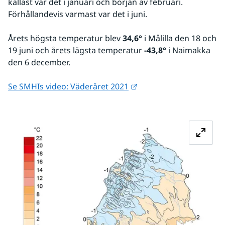
kallast var det i januari och början av februari. 
Förhållandevis varmast var det i juni.
Årets högsta temperatur blev 
34,6°
 i Målilla den 18 och 
19 juni och årets lägsta temperatur 
-43,8°
 i Naimakka 
den 6 december.
Länk till annan webbpla
Se SMHIs video: Väderåret 2021
Fö