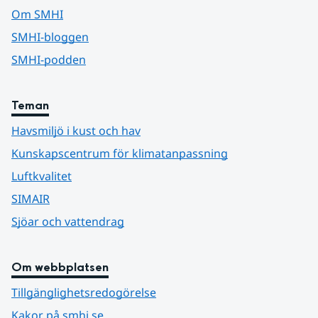
Om SMHI
SMHI-bloggen
SMHI-podden
Teman
Havsmiljö i kust och hav
Kunskapscentrum för klimatanpassning
Luftkvalitet
SIMAIR
Sjöar och vattendrag
Om webbplatsen
Tillgänglighetsredogörelse
Kakor på smhi.se