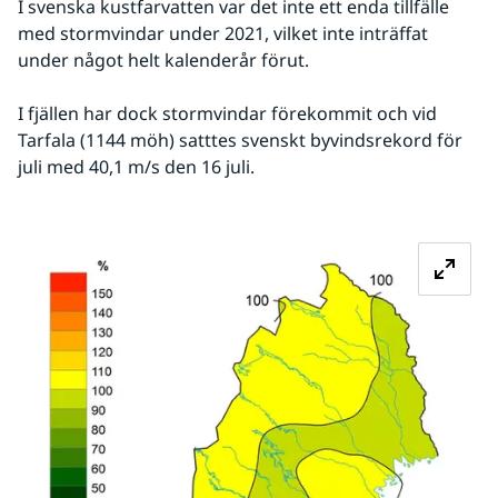
I svenska kustfarvatten var det inte ett enda tillfälle 
med stormvindar under 2021, vilket inte inträffat 
under något helt kalenderår förut.
I fjällen har dock stormvindar förekommit och vid 
Tarfala (1144 möh) satttes svenskt byvindsrekord för 
juli med 40,1 m/s den 16 juli.
Fö