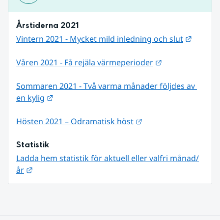
Årstiderna 2021
Länk ti
Vintern 2021 - Mycket mild inledning och slut
Länk till annan
Våren 2021 - Få rejäla värmeperioder
Sommaren 2021 - Två varma månader följdes av 
Länk till annan webbplats.
en kylig
Länk till annan webb
Hösten 2021 – Odramatisk höst
Statistik
Ladda hem statistik för aktuell eller valfri månad/
Länk till annan webbplats.
år