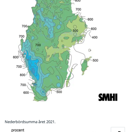
Nederbördsumma året 2021.
Fö