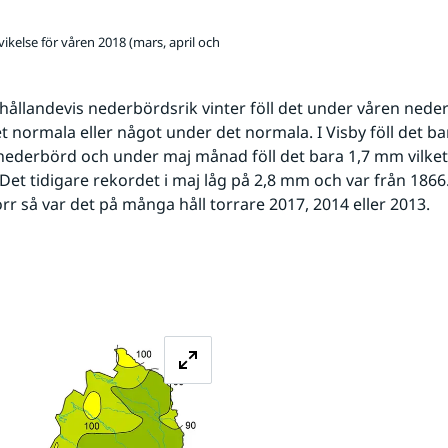
kelse för våren 2018 (mars, april och
rhållandevis nederbördsrik vinter föll det under våren nede
et normala eller något under det normala. I Visby föll det ba
ederbörd och under maj månad föll det bara 1,7 mm vilket
 Det tidigare rekordet i maj låg på 2,8 mm och var från 1866
orr så var det på många håll torrare 2017, 2014 eller 2013.
Förstora bilden