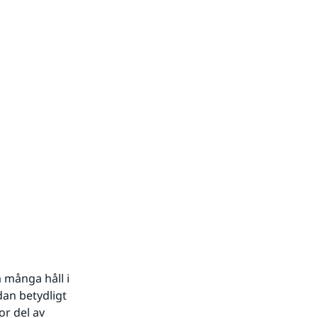
många håll i 
an betydligt 
r del av 