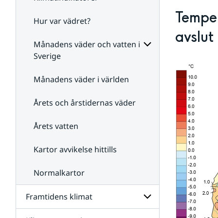
Temper
Hur var vädret?
Undersidor
för
avslut
Klimatindikatorer
Månadens väder och vatten i
Sverige
Undersidor
för
Månadens väder i världen
Månadens
väder
Årets och årstidernas väder
och
vatten
i
Årets vatten
Sverige
Kartor avvikelse hittills
Normalkartor
Framtidens klimat