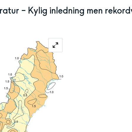
atur – Kylig inledning men rekord
Förstora bilden