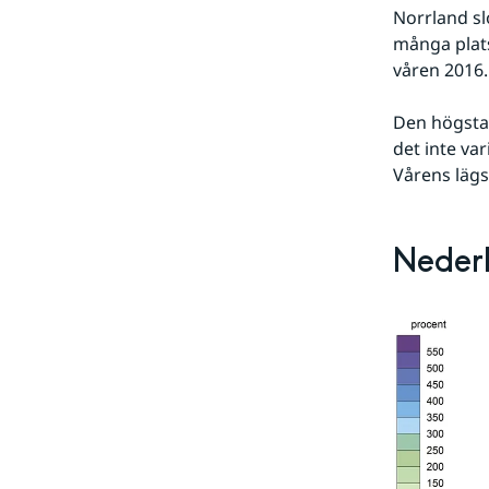
Norrland sl
många plats
våren 2016.
Den högsta 
det inte va
Vårens lägs
Nederb