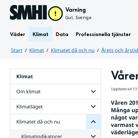
Hoppa till sidans innehåll
Varning
Gul, Sverige
Väder
Klimat
Data
Professionella tjänster
Start
Klimat
Klimatet då och nu
Årets och årsti
Huvudinnehåll
Våren
Klimat
nu
och
då
Uppdaterad
13
Om klimat
Klimatet
för
Våren 201
Undersidor
Klimatläget
Undersidor
Många upp
för
något var
Om
Klimatet då och nu
Undersidor
klimat
varmast v
för
väderläge
Klimatläget
Klimatindikatorer