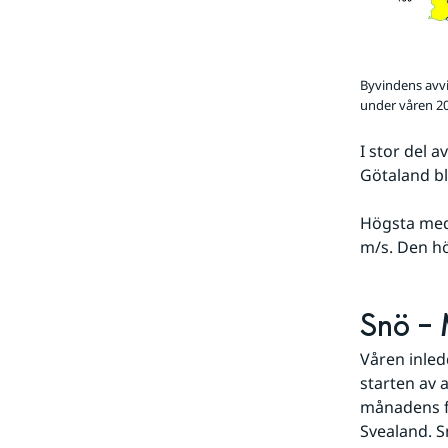
Byvindens avvi
under våren 2
I stor del 
Götaland bl
Högsta med
m/s. Den h
Snö – 
Våren inled
starten av 
månadens fö
Svealand. S