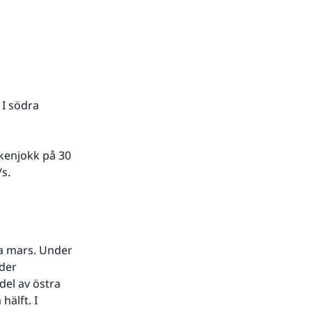
I södra 
enjokk på 30 
s.
a mars. Under 
der 
el av östra 
älft. I 