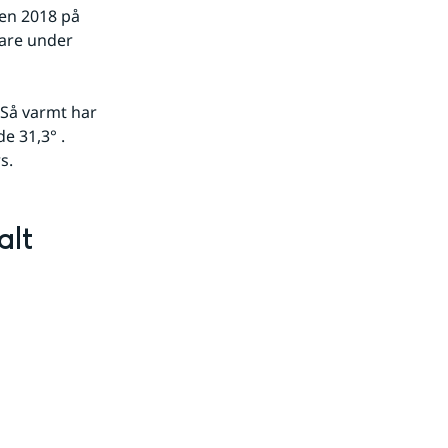
en 2018 på 
are under 
Så varmt har 
 31,3° . 
s.
alt