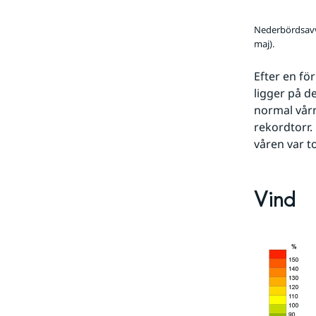
Nederbördsavvi
maj).
Efter en fö
ligger på d
normal vårn
rekordtorr.
våren var t
Vind