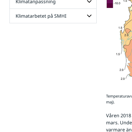
Klimatanpassning
Undersidor
för
Framtidens
Klimatarbetet på SMHI
Undersidor
klimat
för
Klimatanpassning
Undersidor
för
Klimatarbetet
på
SMHI
Temperaturavvi
maj).
Våren 2018 
mars. Under
varmare än 