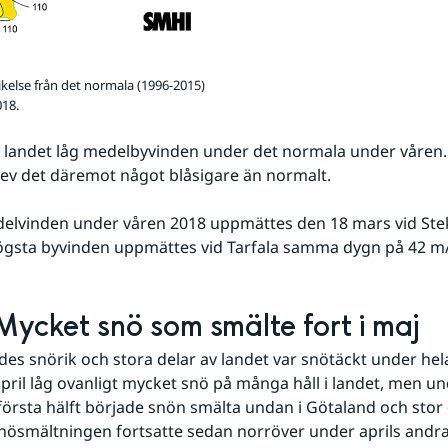
kelse från det normala (1996-2015)
018.
av landet låg medelbyvinden under det normala under våren. 
ev det däremot något blåsigare än normalt.
elvinden under våren 2018 uppmättes den 18 mars vid Stek
ögsta byvinden uppmättes vid Tarfala samma dygn på 42 m/
Mycket snö som smälte fort i maj
des snörik och stora delar av landet var snötäckt under hel
april låg ovanligt mycket snö på många håll i landet, men un
rsta hälft började snön smälta undan i Götaland och stor d
nösmältningen fortsatte sedan norröver under aprils andra h