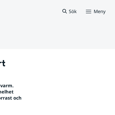
Sök
Meny
rt
varm. 
elhet 
rast och 