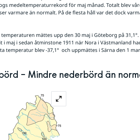
ogs medeltemperaturrekord för maj månad. Totalt blev vår
er varmare än normalt. På de flesta håll var det dock varm
temperaturen mättes upp den 30 maj i Göteborg på 31,1°. 
rit i maj i sedan åtminstone 1911 när Nora i Västmanland hade
ta temperatur blev -37,1°  och uppmättes i Särna den 1 mar
örd – Mindre nederbörd än norm
Förstora bilden