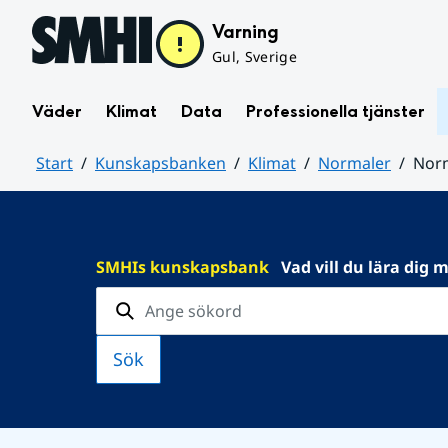
Hoppa till sidans innehåll
Varning
Gul, Sverige
Väder
Klimat
Data
Professionella tjänster
Start
Kunskapsbanken
Klimat
Normaler
Norm
Huvudinnehåll
SMHIs kunskapsbank
Vad vill du lära dig 