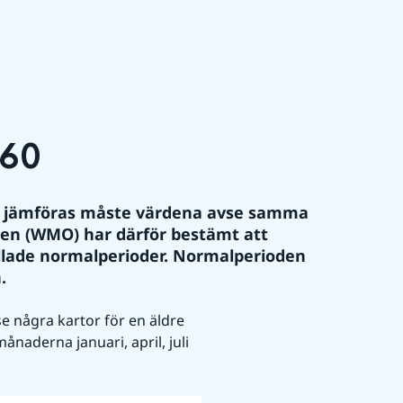
60 
na jämföras måste värdena avse samma 
nen (WMO) har därför bestämt att 
llade normalperioder. Normalperioden 
.
e några kartor för en äldre 
aderna januari, april, juli 
n
Förstora bilden