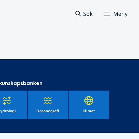
Sök
Meny
 kunskapsbanken
ydrologi
Oceanografi
Klimat