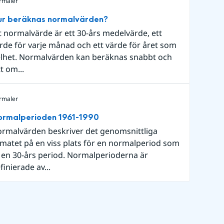
rmaler
ur beräknas normalvärden?
t normalvärde är ett 30-års medelvärde, ett
rde för varje månad och ett värde för året som
lhet. Normalvärden kan beräknas snabbt och
tt om...
rmaler
ormalperioden 1961-1990
rmalvärden beskriver det genomsnittliga
imatet på en viss plats för en normalperiod som
 en 30-års period. Normalperioderna är
finierade av...