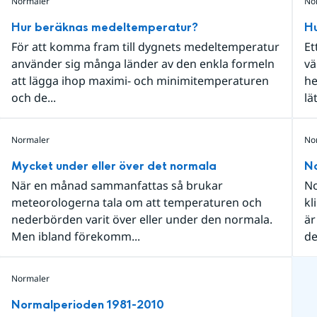
Normaler
No
Hur beräknas medeltemperatur?
H
För att komma fram till dygnets medeltemperatur
Et
använder sig många länder av den enkla formeln
vä
att lägga ihop maximi- och minimitemperaturen
he
och de...
lä
Normaler
No
Mycket under eller över det normala
N
När en månad sammanfattas så brukar
No
meteorologerna tala om att temperaturen och
kl
nederbörden varit över eller under den normala.
är
Men ibland förekomm...
de
Normaler
Normalperioden 1981-2010