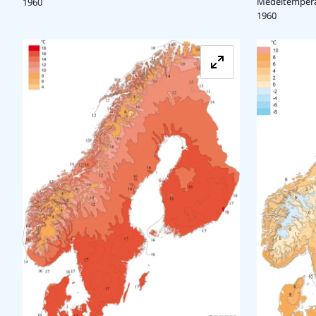
Medeltemperat
1960
1960
Förstora bilde