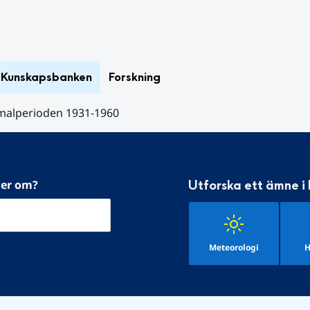
Kunskapsbanken
Forskning
alperioden 1931-1960
mer om?
Utforska ett ämne i
Meteorologi
H