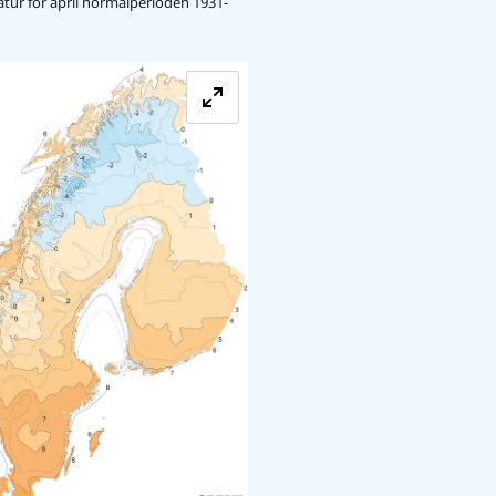
ur för april normalperioden 1931-
n
Förstora bilden