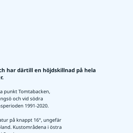
 har därtill en höjdskillnad på hela 
r.
sta punkt Tomtabacken, 
ingsö och vid södra 
nsperioden 1991-2020.
tur på knappt 16°, ungefär 
and. Kustområdena i östra 