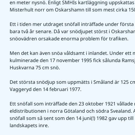
en meter nysnö. Enligt SMHIs kartläggning uppskattas s
Misterhult norr om Oskarshamn till som mest cirka 150 c
Ett i tiden mer utdraget snöfall inträffade under första h
bara två år senare. Då var snödjupet störst i Oskarsh
snöovädren orsakade enorma problem för trafiken.
Men det kan även snöa våldsamt i inlandet. Under ett 
kulminerade den 17 november 1995 fick sålunda Rams
Huskvarna 75 cm snö.
Det största snödjup som uppmätts i Småland är 125 cm 
Vaggeryd den 14 februari 1977.
Ett snöfall som inträffade den 23 oktober 1921 vållade nä
eldistributionen i norra Götaland och södra Svealand. 
snöfall som så sent som den 14 juni(!) 1982 gav upp till
landskapets inre.