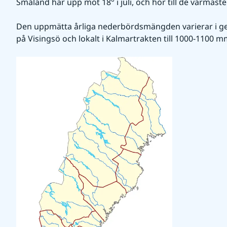
Småland har upp mot 18° i juli, och hör till de varmaste 
Den uppmätta årliga nederbördsmängden varierar i ge
på Visingsö och lokalt i Kalmartrakten till 1000-1100 