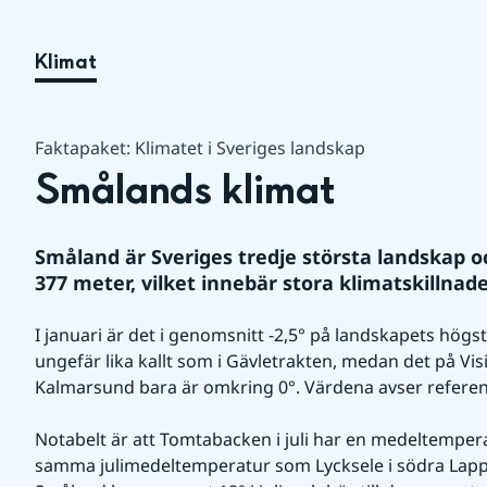
Klimat
Faktapaket: Klimatet i Sveriges landskap
Smålands klimat
Småland är Sveriges tredje största landskap och
377 meter, vilket innebär stora klimatskillnade
I januari är det i genomsnitt -2,5° på landskapets hög
ungefär lika kallt som i Gävletrakten, medan det på Vis
Kalmarsund bara är omkring 0°. Värdena avser refere
Notabelt är att Tomtabacken i juli har en medeltempera
samma julimedeltemperatur som Lycksele i södra Lappl