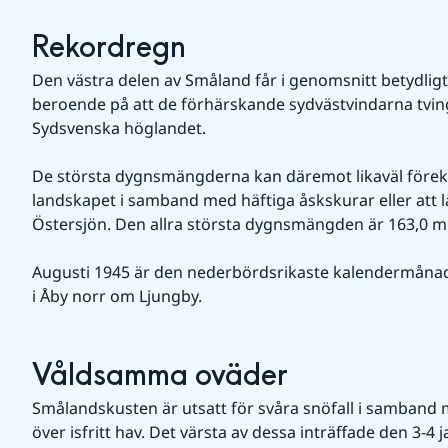
Rekordregn
Den västra delen av Småland får i genomsnitt betydlig
beroende på att de förhärskande sydvästvindarna tvinga
Sydsvenska höglandet.
De största dygnsmängderna kan däremot likaväl föreko
landskapet i samband med häftiga åskskurar eller att l
Östersjön. Den allra största dygnsmängden är 163,0 mm 
Augusti 1945 är den nederbördsrikaste kalendermåna
i Åby norr om Ljungby.
Våldsamma oväder
Smålandskusten är utsatt för svåra snöfall i samband 
över isfritt hav. Det värsta av dessa inträffade den 3-4 j