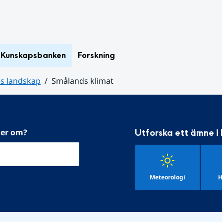
Kunskapsbanken
Forskning
es landskap
Smålands klimat
mer om?
Utforska ett ämne i
Meteorologi
H