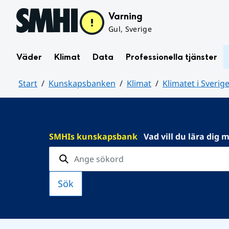
Hoppa till sidans innehåll
Varning
Gul, Sverige
Väder
Klimat
Data
Professionella tjänster
Start
Kunskapsbanken
Klimat
Klimatet i Sverig
Huvudinnehåll
SMHIs kunskapsbank
Vad vill du lära dig 