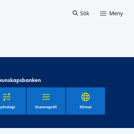
Sök
Meny
 kunskapsbanken
ydrologi
Oceanografi
Klimat