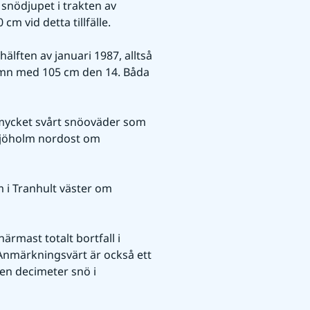
nödjupet i trakten av 
m vid detta tillfälle.
älften av januari 1987, alltså 
amn med 105 cm den 14. Båda 
mycket svårt snöoväder som 
jöholm nordost om 
i Tranhult väster om 
rmast totalt bortfall i 
Anmärkningsvärt är också ett 
 en decimeter snö i 