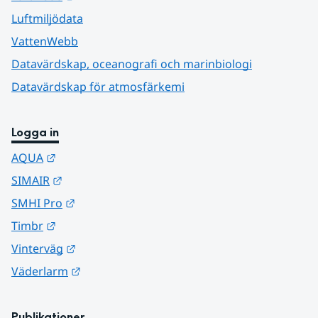
Luftmiljödata
VattenWebb
Datavärdskap, oceanografi och marinbiologi
Datavärdskap för atmosfärkemi
Logga in
Länk till annan webbplats.
AQUA
Länk till annan webbplats.
SIMAIR
Länk till annan webbplats.
SMHI Pro
Länk till annan webbplats.
Timbr
Länk till annan webbplats.
Vinterväg
Länk till annan webbplats.
Väderlarm
Publikationer