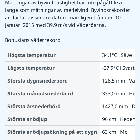
Mätningar av byvindhastighet har inte pågått lika 
länge som mätningar av medelvind. Byvindsrekordet 
är därför av senare datum, nämligen från den 10 
januari 2015 med 39,9 m/s vid Väderöarna.
Bohusläns väderrekord
Högsta temperatur
34,1°C i Säve
Lägsta temperatur
-37,9°C i Svarte
Största dygnsnederbörd
128,5 mm i Väd
Största månadsnederbörd
333,0 mm i Hed
Största årsnederbörd
1427,0 mm i Din
Största snödjup
96 cm i Heden
Största snödjupsökning på ett dygn
63 cm i Mo