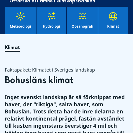
Utforska ett ämne i kunskapsbanken
Meteorologi
Hydrologi
Oceanografi
Klimat
Klimat
Faktapaket: Klimatet i Sveriges landskap
Bohusläns klimat
Inget svenskt landskap är så förknippat med 
havet, det "riktiga", salta havet, som 
Bohuslän. Trots detta har de inre delarna en 
relativt kontinental prägel, fastän avståndet 
till kusten ingenstans överstiger 4 mil och 
höjden över havet som mest bara uppgår till 