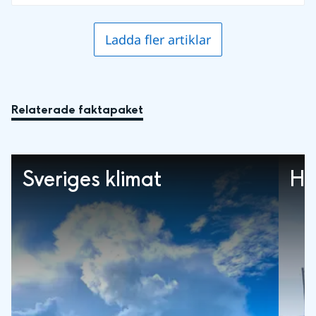
Ladda fler artiklar
Relaterade faktapaket
Sveriges klimat
Ha