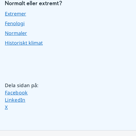
Normalt eller extremt?
Extremer
Fenologi
Normaler
Historiskt klimat
Dela sidan på
:
Dela sidan på
Facebook
Dela sidan på
LinkedIn
Dela sidan på
X