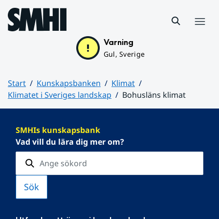
Hoppa till sidans innehåll
Meny
Varning
Gul, Sverige
Start
Kunskapsbanken
Klimat
Klimatet i Sveriges landskap
Bohusläns klimat
Huvudinnehåll
SMHIs kunskapsbank
Vad vill du lära dig mer om?