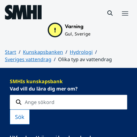
Hoppa till sidans innehåll
Meny
Varning
Gul, Sverige
Start
Kunskapsbanken
Hydrologi
Sveriges vattendrag
Olika typ av vattendrag
Huvudinnehåll
SMHIs kunskapsbank
Vad vill du lära dig mer om?