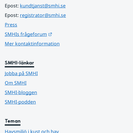
Epost: 
kundtjanst@smhi.se
Epost: 
registrator@smhi.se
Press
Länk till annan webbplats.
SMHIs frågeforum
Mer kontaktinformation
SMHI-länkar
Jobba på SMHI
Om SMHI
SMHI-bloggen
SMHI-podden
Teman
Havsmiljö i kust och hav