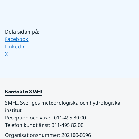
Dela sidan på
:
Dela sidan på
Facebook
Dela sidan på
LinkedIn
Dela sidan på
X
Kontakta SMHI
SMHI, Sveriges meteorologiska och hydrologiska 
institut
Reception och växel: 011-495 80 00
Telefon kundtjänst: 011-495 82 00
Organisationsnummer: 202100-0696