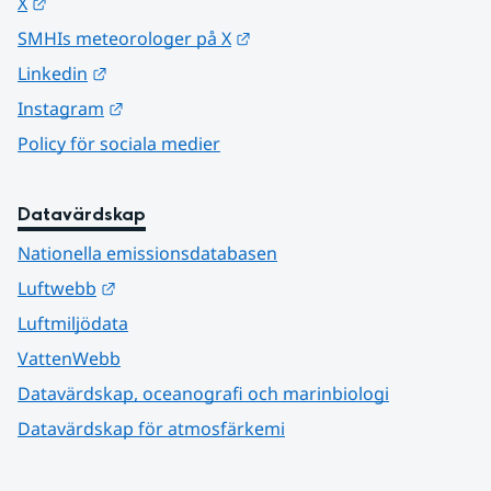
Länk till annan webbplats.
X
Länk till annan webbplats.
SMHIs meteorologer på X
Länk till annan webbplats.
Linkedin
Länk till annan webbplats.
Instagram
Policy för sociala medier
Datavärdskap
Nationella emissionsdatabasen
Länk till annan webbplats.
Luftwebb
Luftmiljödata
VattenWebb
Datavärdskap, oceanografi och marinbiologi
Datavärdskap för atmosfärkemi