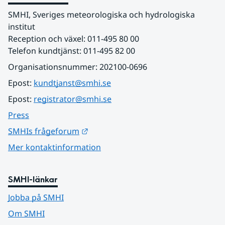
SMHI, Sveriges meteorologiska och hydrologiska 
institut
Reception och växel: 011-495 80 00
Telefon kundtjänst: 011-495 82 00
Organisationsnummer: 202100-0696
Epost: 
kundtjanst@smhi.se
Epost: 
registrator@smhi.se
Press
Länk till annan webbplats.
SMHIs frågeforum
Mer kontaktinformation
SMHI-länkar
Jobba på SMHI
Om SMHI