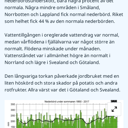
nederbördsunderskott, bara några procent av det 
normala. Några mindre områden i Småland, 
Norrbotten och Lappland fick normal nederbörd. Riket 
som helhet fick 44 % av den normala nederbörden.
Vattentillgången i oreglerade vattendrag var normal, 
medan vårflödena i fjällälvarna var något större än 
normalt. Flödena minskade under månaden. 
Vattenståndet var i allmänhet högre än normalt i 
Norrland och lägre i Svealand och Götaland.
Den långvariga torkan påverkade jordbruket med en 
liten höskörd och stora skador på potatis och andra 
rotfrukter. Allra värst var det i Götaland och Svealand.
Fö