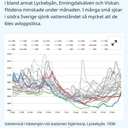
i bland annat Lyckebyån, Enningdalsälven och Viskan. 
Flödena minskade under månaden. I många små sjöar 
i södra Sverige sjönk vattenståndet så mycket att de 
blev avloppslösa.   
Fö
Vattennivå i Västersjön vid stationen Stjärntorp, Lyckebyån. 1938-