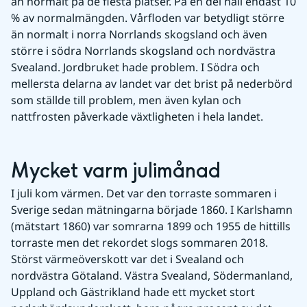
än normalt på de flesta platser. På en del håll endast 10 
% av normalmängden. Vårfloden var betydligt större 
än normalt i norra Norrlands skogsland och även 
större i södra Norrlands skogsland och nordvästra 
Svealand. Jordbruket hade problem. I Södra och 
mellersta delarna av landet var det brist på nederbörd 
som ställde till problem, men även kylan och 
nattfrosten påverkade växtligheten i hela landet.
Mycket varm julimånad
I juli kom värmen. Det var den torraste sommaren i 
Sverige sedan mätningarna började 1860. I Karlshamn 
(mätstart 1860) var somrarna 1899 och 1955 de hittills 
torraste men det rekordet slogs sommaren 2018. 
Störst värmeöverskott var det i Svealand och 
nordvästra Götaland. Västra Svealand, Södermanland, 
Uppland och Gästrikland hade ett mycket stort 