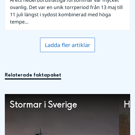
Årets nederbördsfattiga försommar var mycket
ovanlig. Det var en unik torrperiod från 13 maj till
11 juli längst i sydost kombinerad med höga
tempe...
Ladda fler artiklar
Relaterade faktapaket
Stormar i Sverige
Hi