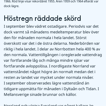
1966. Röd linje visar rekordåret 1955. Åren 1959 och 1964 efteråt var
dock lägre.
Höstregn räddade skörd
I september blev vädret ostadigare. Periodvis var det 
dock varmt så månadens medeltemperatur blev över 
den för månaden normala i hela landet. Störst 
överskott var det i de östra delarna. Nederbörden var 
riklig i hela landet. I delar av Norrbotten hela 400 % av 
den normala. Vattentillgången i oreglerade vattendrag 
var fortfarande låg och många mindre sjöar var 
fortfarande avloppslösa. I nordligaste Norrland var 
vattenståndet något högre än normalt medan det i 
resten av landet var mycket under normala nivåer. 
I september observerades lägre vattenstånd än 
tidigare uppmätta för månaden i Dyltaån och Tidan. I 
Mellansverige sinade brunnar och källor.
Norrland och västra Svealand var något kallare än 