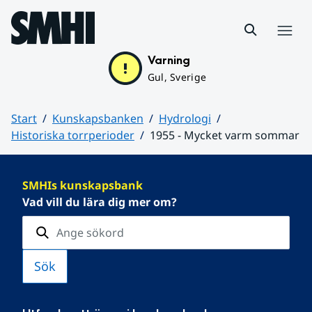
Hoppa till sidans innehåll
Meny
Varning
Gul, Sverige
Start
Kunskapsbanken
Hydrologi
Historiska torrperioder
1955 - Mycket varm sommar
Huvudinnehåll
SMHIs kunskapsbank
Vad vill du lära dig mer om?