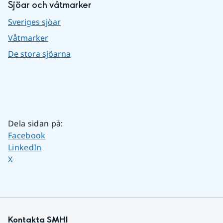
Sjöar och våtmarker
Sveriges sjöar
Våtmarker
De stora sjöarna
Dela sidan på
:
Dela sidan på
Facebook
Dela sidan på
LinkedIn
Dela sidan på
X
Kontakta SMHI