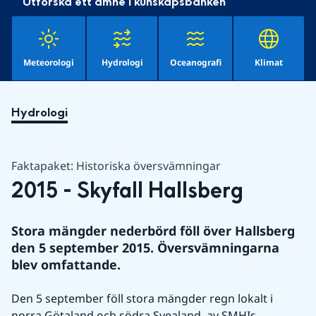
Utforska ett ämne i kunskapsbanken
Meteorologi
Hydrologi
Oceanografi
Klimat
Hydrologi
Faktapaket: Historiska översvämningar
2015 - Skyfall Hallsberg
Stora mängder nederbörd föll över Hallsberg 
den 5 september 2015. Översvämningarna 
blev omfattande.
Den 5 september föll stora mängder regn lokalt i 
norra Götaland och södra Svealand, av SMHIs 