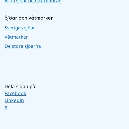
Is på sjöar och vattendrag
Sjöar och våtmarker
Sveriges sjöar
Våtmarker
De stora sjöarna
Dela sidan på
:
Dela sidan på
Facebook
Dela sidan på
LinkedIn
Dela sidan på
X