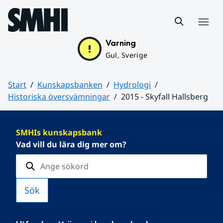
Hoppa till sidans innehåll
Meny
Varning
Gul, Sverige
Start
Kunskapsbanken
Hydrologi
Historiska översvämningar
2015 - Skyfall Hallsberg
Huvudinnehåll
SMHIs kunskapsbank
Vad vill du lära dig mer om?