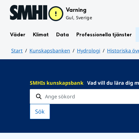
Hoppa till sidans innehåll
Varning
Gul, Sverige
Väder
Klimat
Data
Professionella tjänster
Start
Kunskapsbanken
Hydrologi
Historiska ö
Huvudinnehåll
SMHIs kunskapsbank
Vad vill du lära dig 