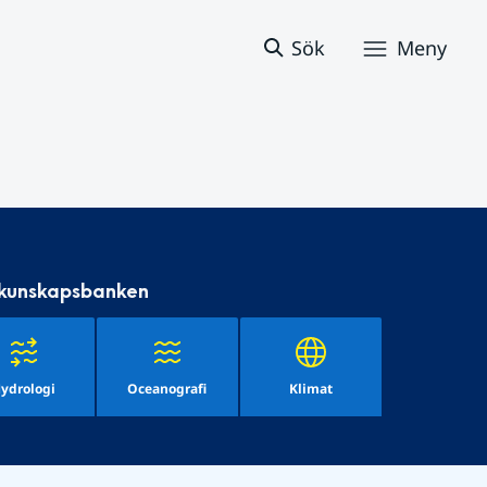
Sök
Meny
 kunskapsbanken
ydrologi
Oceanografi
Klimat