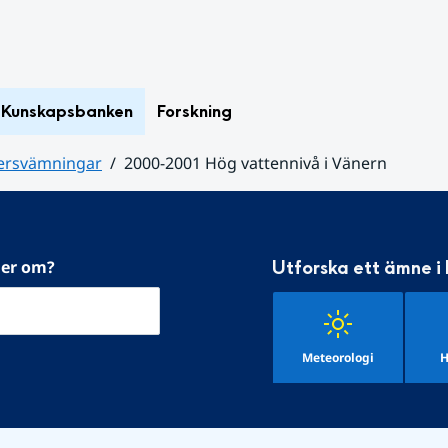
Kunskapsbanken
Forskning
versvämningar
2000-2001 Hög vattennivå i Vänern
mer om?
Utforska ett ämne i
Meteorologi
H