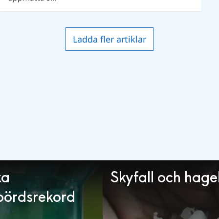
Ladda fler artiklar
ka
Skyfall och hage
bördsrekord