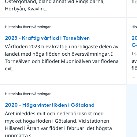
Östergötland, bland annat vid Ringsjöarna,
flö
Hörbyån, Kvävlin...
Historiska översvämningar
Hi
2023 - Kraftig vårflod i Torneälven
20
G
Vårfloden 2023 blev kraftig i nordligaste delen av
I 
landet med höga flöden och översvämningar. I
av
Torneälven och biflödet Muonioälven var flödena
fl
ext...
...
Historiska översvämningar
2020 - Höga vinterflöden i Götaland
Året inleddes milt och nederbördsrikt med
mycket höga flöden i Götaland. Vid stationen
Hillared i Ätran var flödet i februari det högsta
uppmätta s...