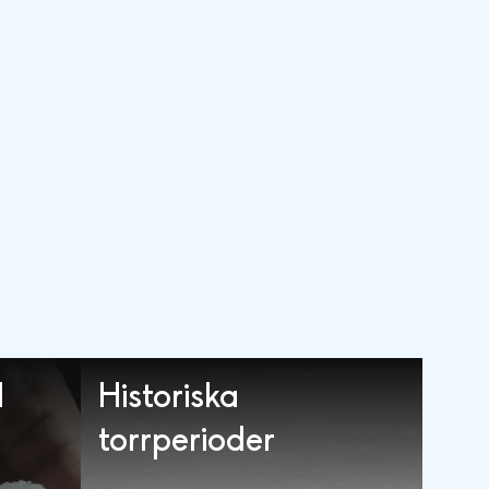
l
Historiska
torrperioder