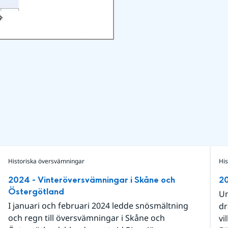
Historiska översvämningar
Hi
2024 - Vinteröversvämningar i Skåne och
20
Östergötland
Un
I januari och februari 2024 ledde snösmältning
dr
och regn till översvämningar i Skåne och
vi