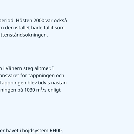
period. Hösten 2000 var också 
den istället hade fallit som 
vattenståndsökningen.
i Vänern steg alltmer. I 
ansvaret för tappningen och 
appningen blev tidvis nästan 
ningen på 1030 m³/s enligt 
r havet i höjdsystem RH00, 