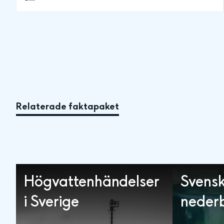
Relaterade faktapaket
Högvattenhändelser
Svens
i Sverige
neder