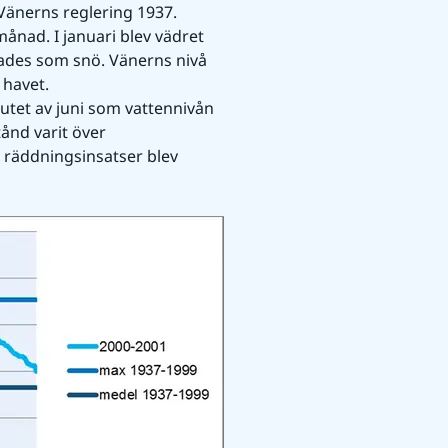
änerns reglering 1937. 
ånad. I januari blev vädret 
lades som snö. Vänerns nivå 
 havet.
nd varit över 
räddningsinsatser blev 