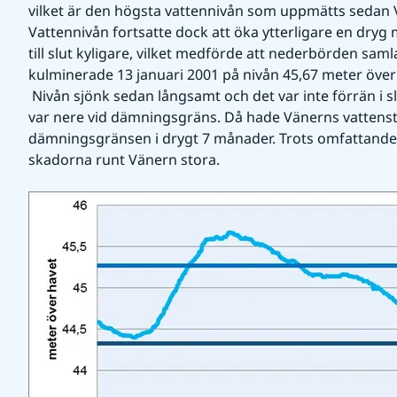
vilket är den högsta vattennivån som uppmätts sedan V
Vattennivån fortsatte dock att öka ytterligare en dryg m
till slut kyligare, vilket medförde att nederbörden sam
kulminerade 13 januari 2001 på nivån 45,67 meter över
 Nivån sjönk sedan långsamt och det var inte förrän i slutet av juni som vattennivån 
var nere vid dämningsgräns. Då hade Vänerns vattenstå
dämningsgränsen i drygt 7 månader. Trots omfattande 
skadorna runt Vänern stora.