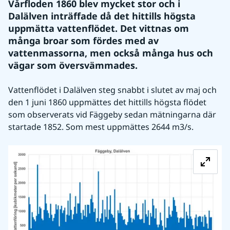
Vårfloden 1860 blev mycket stor och i 
Dalälven inträffade då det hittills högsta 
uppmätta vattenflödet. Det vittnas om 
många broar som fördes med av 
vattenmassorna, men också många hus och 
vägar som översvämmades.
Vattenflödet i Dalälven steg snabbt i slutet av maj och 
den 1 juni 1860 uppmättes det hittills högsta flödet 
som observerats vid Fäggeby sedan mätningarna där 
startade 1852. Som mest uppmättes 2644 m3/s.
Fö