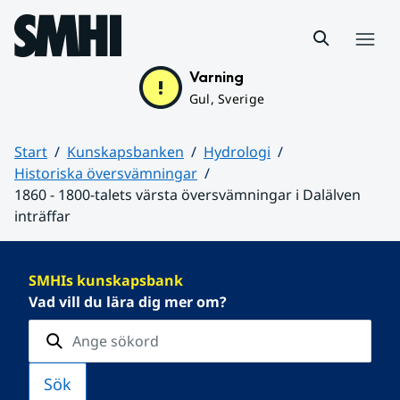
Hoppa till sidans innehåll
Meny
Varning
Gul, Sverige
Start
Kunskapsbanken
Hydrologi
Historiska översvämningar
1860 - 1800-talets värsta översvämningar i Dalälven
inträffar
Huvudinnehåll
SMHIs kunskapsbank
Vad vill du lära dig mer om?