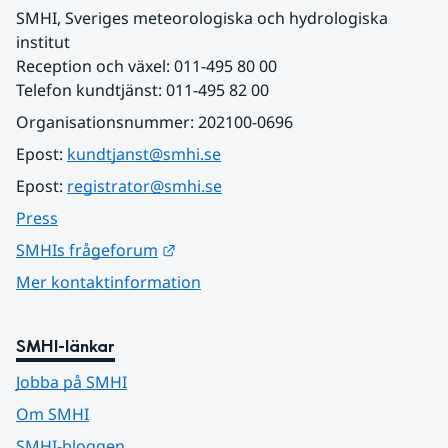
SMHI, Sveriges meteorologiska och hydrologiska 
institut
Reception och växel: 011-495 80 00
Telefon kundtjänst: 011-495 82 00
Organisationsnummer: 202100-0696
Epost: 
kundtjanst@smhi.se
Epost: 
registrator@smhi.se
Press
Länk till annan webbplats.
SMHIs frågeforum
Mer kontaktinformation
SMHI-länkar
Jobba på SMHI
Om SMHI
SMHI-bloggen