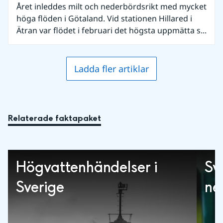
Året inleddes milt och nederbördsrikt med mycket
höga flöden i Götaland. Vid stationen Hillared i
Ätran var flödet i februari det högsta uppmätta s...
Ladda fler artiklar
Relaterade faktapaket
Högvattenhändelser i
Sv
Sverige
ne