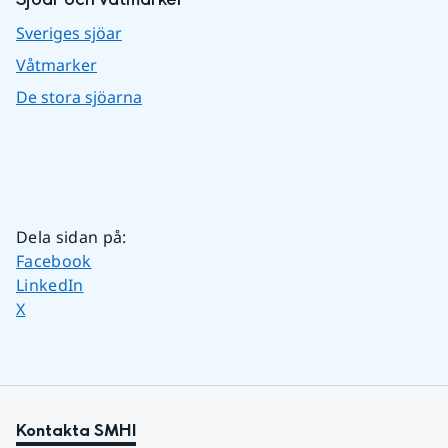
Sveriges sjöar
Våtmarker
De stora sjöarna
Dela sidan på
:
Dela sidan på
Facebook
Dela sidan på
LinkedIn
Dela sidan på
X
Kontakta SMHI