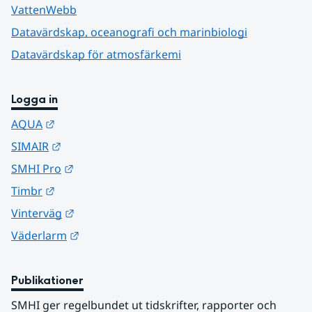
VattenWebb
Datavärdskap, oceanografi och marinbiologi
Datavärdskap för atmosfärkemi
Logga in
Länk till annan webbplats.
AQUA
Länk till annan webbplats.
SIMAIR
Länk till annan webbplats.
SMHI Pro
Länk till annan webbplats.
Timbr
Länk till annan webbplats.
Vinterväg
Länk till annan webbplats.
Väderlarm
Publikationer
SMHI ger regelbundet ut tidskrifter, rapporter och 