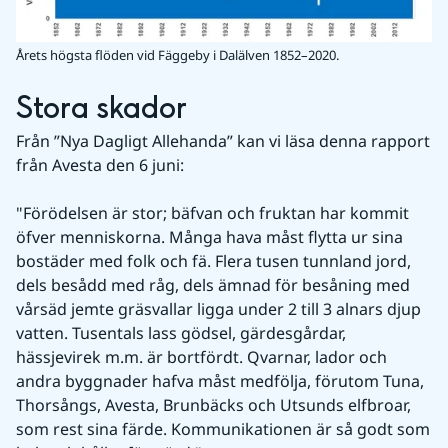
Årets högsta flöden vid Fäggeby i Dalälven 1852–2020.
Stora skador
Från ”Nya Dagligt Allehanda” kan vi läsa denna rapport 
från Avesta den 6 juni:
"Förödelsen är stor; bäfvan och fruktan har kommit 
öfver menniskorna. Många hava måst flytta ur sina 
bostäder med folk och fä. Flera tusen tunnland jord, 
dels besådd med råg, dels ämnad för besåning med 
vårsäd jemte gräsvallar ligga under 2 till 3 alnars djup 
vatten. Tusentals lass gödsel, gärdesgårdar, 
hässjevirek m.m. är bortfördt. Qvarnar, lador och 
andra byggnader hafva måst medfölja, förutom Tuna, 
Thorsångs, Avesta, Brunbäcks och Utsunds elfbroar, 
som rest sina färde. Kommunikationen är så godt som 