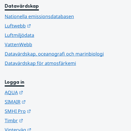
Datavärdskap
Nationella emissionsdatabasen
Länk till annan webbplats.
Luftwebb
Luftmiljödata
VattenWebb
Datavärdskap, oceanografi och marinbiologi
Datavärdskap för atmosfärkemi
Logga in
Länk till annan webbplats.
AQUA
Länk till annan webbplats.
SIMAIR
Länk till annan webbplats.
SMHI Pro
Länk till annan webbplats.
Timbr
Länk till annan webbplats.
Vinterväg