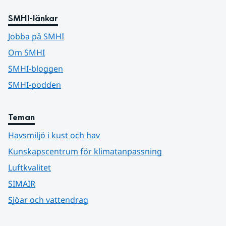
SMHI-länkar
Jobba på SMHI
Om SMHI
SMHI-bloggen
SMHI-podden
Teman
Havsmiljö i kust och hav
Kunskapscentrum för klimatanpassning
Luftkvalitet
SIMAIR
Sjöar och vattendrag