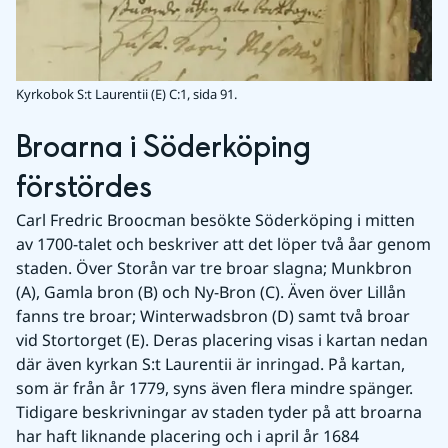
Kyrkobok S:t Laurentii (E) C:1, sida 91.
Broarna i Söderköping 
förstördes
Carl Fredric Broocman besökte Söderköping i mitten 
av 1700-talet och beskriver att det löper två åar genom 
staden. Över Storån var tre broar slagna; Munkbron 
(A), Gamla bron (B) och Ny-Bron (C). Även över Lillån 
fanns tre broar; Winterwadsbron (D) samt två broar 
vid Stortorget (E). Deras placering visas i kartan nedan 
där även kyrkan S:t Laurentii är inringad. På kartan, 
som är från år 1779, syns även flera mindre spänger. 
Tidigare beskrivningar av staden tyder på att broarna 
har haft liknande placering och i april år 1684 