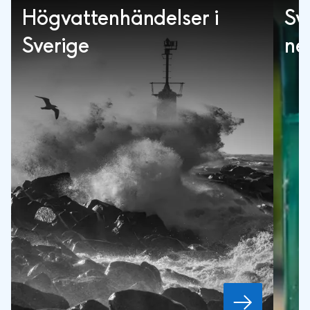
Högvattenhändelser i
Sv
Sverige
ne