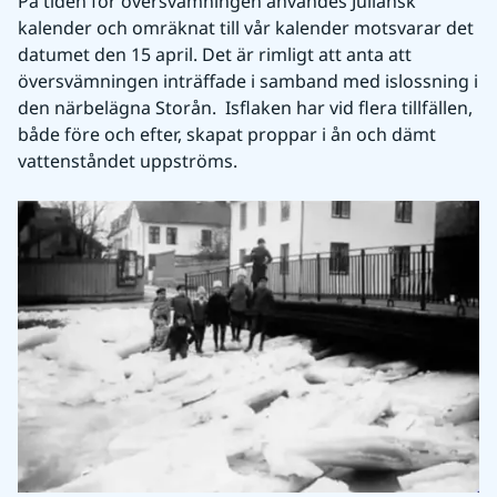
På tiden för översvämningen användes Juliansk 
kalender och omräknat till vår kalender motsvarar det 
datumet den 15 april. Det är rimligt att anta att 
översvämningen inträffade i samband med islossning i 
den närbelägna Storån.  Isflaken har vid flera tillfällen, 
både före och efter, skapat proppar i ån och dämt 
vattenståndet uppströms.