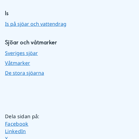
Is
Is på sjöar och vattendrag
Sjöar och våtmarker
Sveriges sjöar
Våtmarker
De stora sjöarna
Dela sidan på
:
Dela sidan på
Facebook
Dela sidan på
LinkedIn
Dela sidan på
X