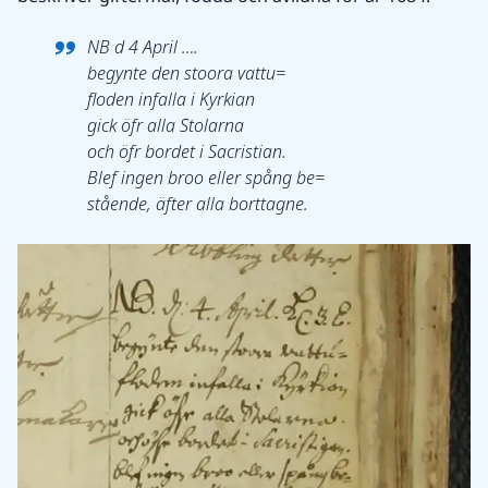
NB d 4 April ….
begynte den stoora vattu=
floden infalla i Kyrkian
gick öfr alla Stolarna
och öfr bordet i Sacristian.
Blef ingen broo eller spång be=
stående, äfter alla borttagne.