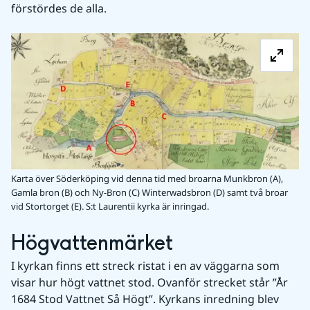
förstördes de alla.
Fö
Karta över Söderköping vid denna tid med broarna Munkbron (A),
Gamla bron (B) och Ny-Bron (C) Winterwadsbron (D) samt två broar
vid Stortorget (E). S:t Laurentii kyrka är inringad.
Högvattenmärket
I kyrkan finns ett streck ristat i en av väggarna som 
visar hur högt vattnet stod. Ovanför strecket står ”År 
1684 Stod Vattnet Så Högt”. Kyrkans inredning blev 