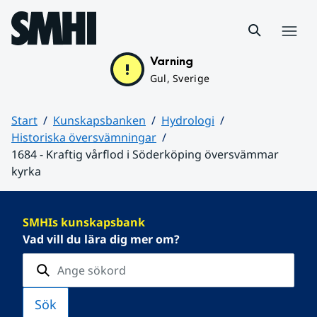
Hoppa till sidans innehåll
Meny
Varning
Gul, Sverige
Start
Kunskapsbanken
Hydrologi
Historiska översvämningar
1684 - Kraftig vårflod i Söderköping översvämmar
kyrka
Huvudinnehåll
SMHIs kunskapsbank
Vad vill du lära dig mer om?