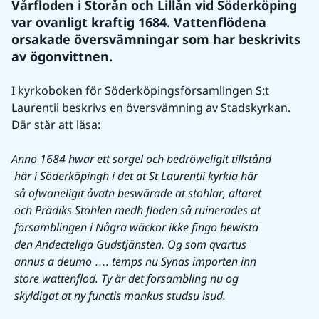
Vårfloden i Storån och Lillån vid Söderköping 
var ovanligt kraftig 1684. Vattenflödena 
orsakade översvämningar som har beskrivits 
av ögonvittnen.
I kyrkoboken för Söderköpingsförsamlingen S:t 
Laurentii beskrivs en översvämning av Stadskyrkan. 
Där står att läsa:
Anno 1684 hwar ett sorgel och bedröweligit tillstånd
 här i Söderköpingh i det at St Laurentii kyrkia här
 så ofwaneligit åvatn beswärade at stohlar, altaret
 och Prädiks Stohlen medh floden så ruinerades at
 församblingen i Några wäckor ikke fingo bewista
 den Andecteliga Gudstjänsten. Og som qvartus
 annus a deumo …. temps nu Synas importen inn
 store wattenflod. Ty är det forsambling nu og
 skyldigat at ny functis mankus studsu isud.