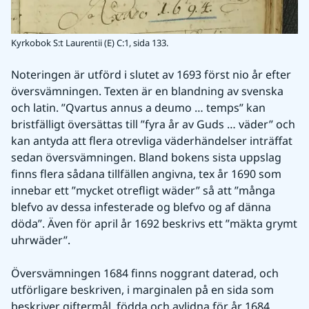
Kyrkobok S:t Laurentii (E) C:1, sida 133.
Noteringen är utförd i slutet av 1693 först nio år efter 
översvämningen. Texten är en blandning av svenska 
och latin. ”Qvartus annus a deumo … temps” kan 
bristfälligt översättas till ”fyra år av Guds … väder” och 
kan antyda att flera otrevliga väderhändelser inträffat 
sedan översvämningen. Bland bokens sista uppslag 
finns flera sådana tillfällen angivna, tex år 1690 som 
innebar ett ”mycket otrefligt wäder” så att ”många 
blefvo av dessa infesterade og blefvo og af dänna 
döda”. Även för april år 1692 beskrivs ett ”mäkta grymt 
uhrwäder”.
Översvämningen 1684 finns noggrant daterad, och 
utförligare beskriven, i marginalen på en sida som 
beskriver giftermål, födda och avlidna för år 1684.