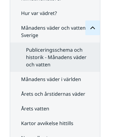
Månadens
för
Undersidor
Hur var vädret?
Undersidor
för
Klimatindikatorer
Månadens väder och vatten i
Sverige
Publiceringsschema och
historik - Månadens väder
och vatten
Månadens väder i världen
Årets och årstidernas väder
Årets vatten
Kartor avvikelse hittills