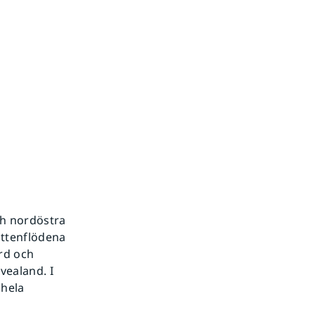
ch nordöstra
attenflödena
rd och
Svealand. I
 hela