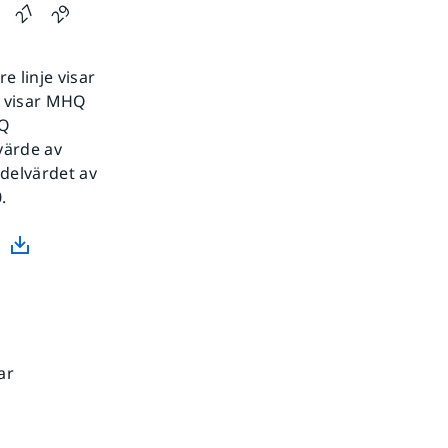
 linje visar
e visar MHQ
MQ
värde av
edelvärdet av
.
ar