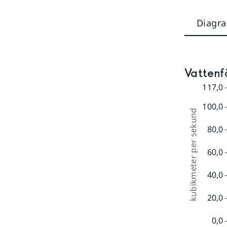
Diagr
Vattenfö