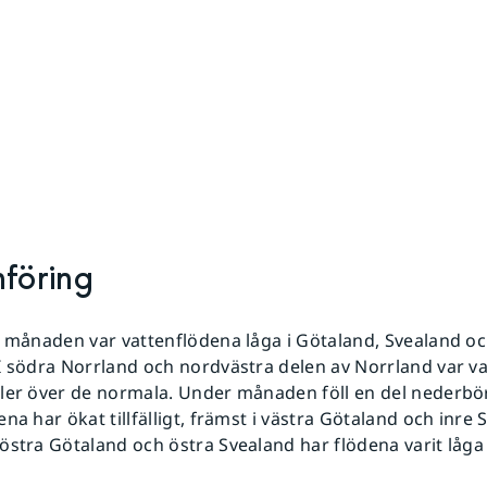
nföring
v månaden var vattenflödena låga i Götaland, Svealand o
I södra Norrland och nordvästra delen av Norrland var v
ler över de normala. Under månaden föll en del nederbö
na har ökat tillfälligt, främst i västra Götaland och inre 
östra Götaland och östra Svealand har flödena varit låga