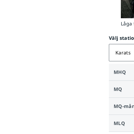
Låga 
Välj stati
Karats
MHQ
MQ
MQ-må
MLQ