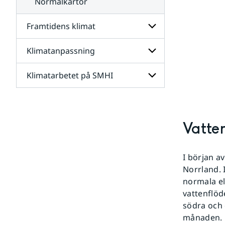
Normalkartor
Framtidens klimat
Klimatanpassning
Undersidor
för
Framtidens
Klimatarbetet på SMHI
Undersidor
klimat
för
Klimatanpassning
Undersidor
för
Klimatarbetet
Vatte
på
SMHI
I början a
Norrland. 
normala el
vattenflöde
södra och 
månaden.