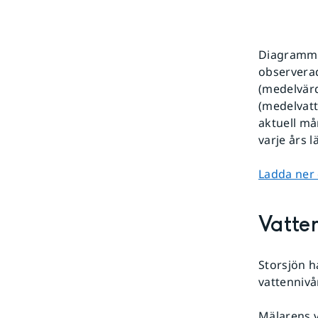
Diagrammet
observerad
(medelvärd
(medelvatt
aktuell må
varje års 
Ladda ner 
Vatten
Storsjön h
vattennivå
Mälarens v