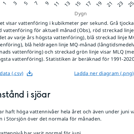
 visar vattenföring i kubikmeter per sekund. Grå tjockare
 vattenföring för aktuell månad (Obs), röd streckad linj
et av varje års högsta vattenföring), blå streckad linje 
enföring), blå heldragen linje MQ-månad (långtidsmedel
nads vattenföring) och streckad grön linje visar MLQ (m
lägsta vattenföring). Statistiken är beräknad för 1991-2020
data (.csv)
Ladda ner diagram (.png)
stånd i sjöar
ar haft höga vattennivåer hela året och även under juni v
n i Storsjön över det normala för månaden.
attennivå har varit normal för juni.