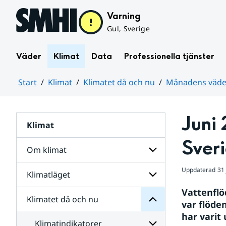
Hoppa till sidans innehåll
Varning
Gul, Sverige
Väder
Klimat
Data
Professionella tjänster
Start
Klimat
Klimatet då och nu
Månadens väder
Huvudinnehåll
Juni 
Klimat
nu
och
Sver
då
Om klimat
Klimatet
för
Uppdaterad
31 
Undersidor
Klimatläget
Undersidor
Sverige
för
i
Vattenflö
Om
Klimatet då och nu
vatten
Undersidor
klimat
var flöde
och
för
har varit
väder
Klimatläget
Klimatindikatorer