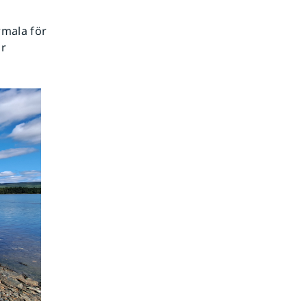
rmala för
ar