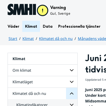
Hoppa till sidans innehåll
Varning
Gul, Sverige
Väder
Klimat
Data
Professionella tjänster
Start
Klimat
Klimatet då och nu
Månadens väder
Huvudinnehåll
Juni 
Klimat
nu
och
tidvi
då
Om klimat
Klimatet
för
Uppdaterad
5 
Undersidor
Klimatläget
Undersidor
Sverige
för
i
Juni 2025 p
Om
Klimatet då och nu
vatten
Undersidor
klimat
Under korta
och
för
Midsommara
väder
Klimatläget
Klimatindikatorer