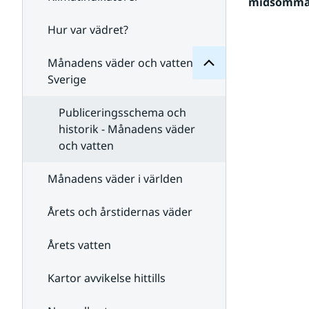
Månadens
midsommarh
för
Undersidor
Hur var vädret?
Undersidor
för
Klimatindikatorer
Månadens väder och vatten i
Sverige
Publiceringsschema och
historik - Månadens väder
och vatten
Månadens väder i världen
Årets och årstidernas väder
Årets vatten
Kartor avvikelse hittills