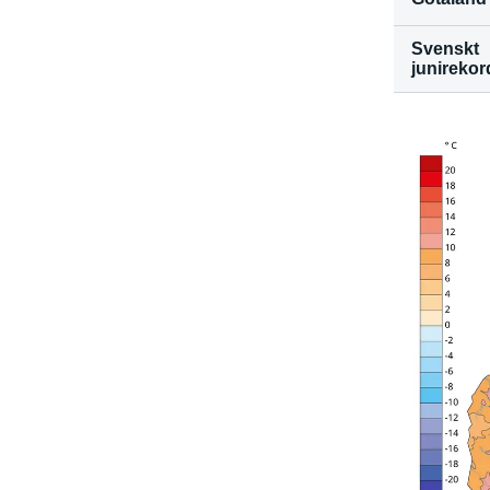
Svenskt 
junirekor