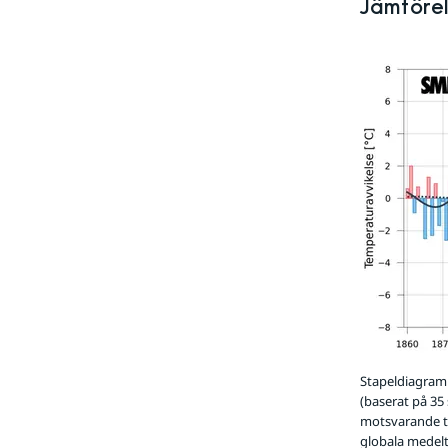
Jämförel
Stapeldiagramm
(baserat på 35
motsvarande ti
globala medelt