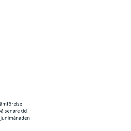
ämförelse 
 senare tid 
e junimånaden 