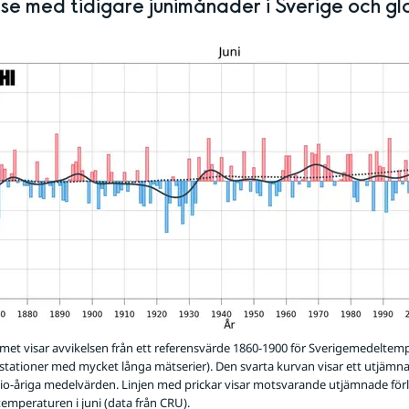
se med tidigare junimånader i Sverige och gl
et visar avvikelsen från ett referensvärde 1860-1900 för Sverigemedeltemp
 stationer med mycket långa mätserier). Den svarta kurvan visar ett utjämn
o-åriga medelvärden. Linjen med prickar visar motsvarande utjämnade för
emperaturen i juni (data från CRU).