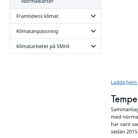
Normalkartor
Framtidens klimat
Klimatanpassning
Undersidor
för
Framtidens
Klimatarbetet på SMHI
Undersidor
klimat
för
Klimatanpassning
Undersidor
för
Klimatarbetet
på
Ladda hem st
SMHI
Tempe
Sammantaget
med normal
har varit v
sedan 2015 