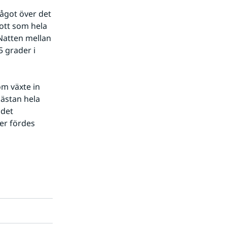
got över det 
tt som hela 
Natten mellan 
 grader i 
m växte in 
ästan hela 
det 
er fördes 