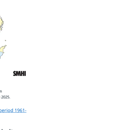
ån
 2025.
period 1961-