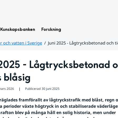
Kunskapsbanken
Forskning
 och vatten i Sverige
Juni 2025 - Lågtrycksbetonad och ti
2025 - Lågtrycksbetonad o
s blåsig
mars 2026
Publicerad
30 juni 2025
❘
räglades framförallt av lågtryckstrafik med blåst, regn o
 perioder växte högtryck in och stabiliserade väderläget
fton blev på många håll en solig historia, men under 