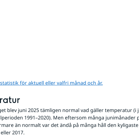
atistik för aktuell eller valfri månad och år.
ratur
 blev juni 2025 tämligen normal vad gäller temperatur (i j
perioden 1991–2020). Men eftersom många junimånader på
armare än normalt var det ändå på många håll den kyligast
eller 2017.