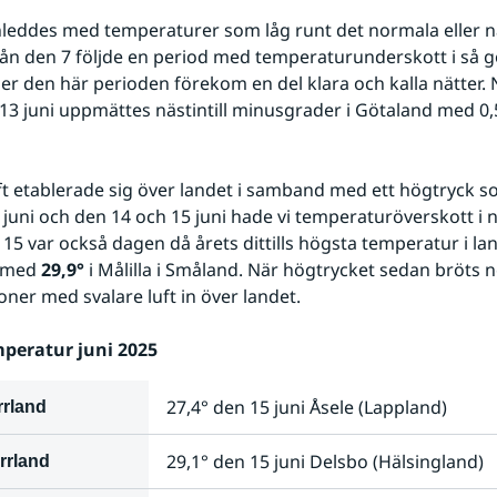
eddes med temperaturer som låg runt det normala eller nå
ån den 7 följde en period med temperaturunderskott i så go
er den här perioden förekom en del klara och kalla nätter. 
13 juni uppmättes nästintill minusgrader i Götaland med 0,5
t etablerade sig över landet i samband med ett högtryck so
 juni och den 14 och 15 juni hade vi temperaturöverskott i n
 15 var också dagen då årets dittills högsta temperatur i lan
 med 
29,9
°
 i Målilla i Småland. När högtrycket sedan bröts n
oner med svalare luft in över landet.
peratur juni 2025
27,4° den 15 juni Åsele (Lappland)
rrland
29,1° den 15 juni Delsbo (Hälsingland)
rrland