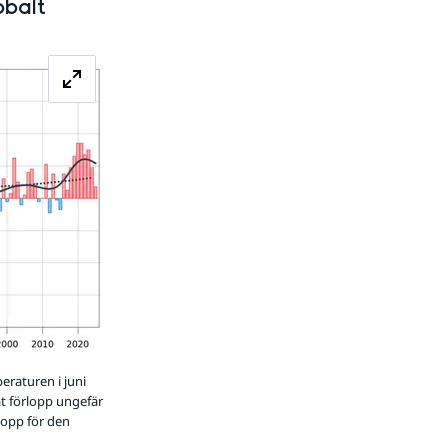
obalt
Förstora bilden
eraturen i juni
at förlopp ungefär
lopp för den