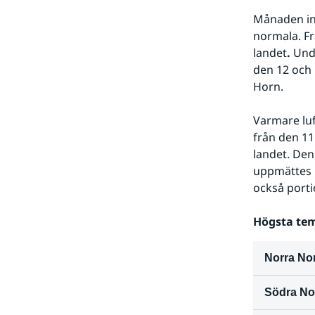
Månaden inl
normala. Fr
landet
.
 Und
den 12 och 
Horn.
Varmare luf
från den 11
landet. Den
uppmättes
också porti
Högsta tem
Norra No
Södra No