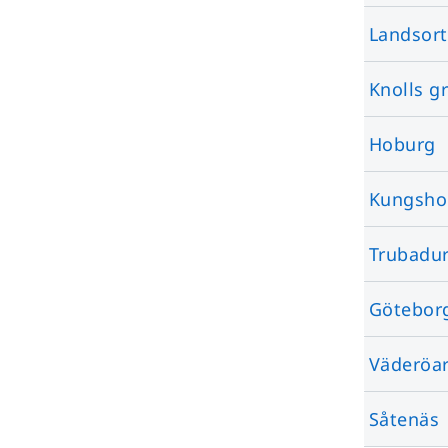
Landsort
Knolls g
Hoburg
Kungsho
Trubadu
Götebor
Väderöa
Såtenäs