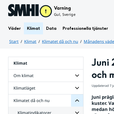
Hoppa till sidans innehåll
Varning
Gul, Sverige
Väder
Klimat
Data
Professionella tjänster
Start
Klimat
Klimatet då och nu
Månadens väder
Huvudinnehåll
Juni
Klimat
nu
och
och m
då
Om klimat
Klimatet
för
Uppdaterad
7 j
Undersidor
Klimatläget
Undersidor
Sverige
för
i
Juni präg
Om
Klimatet då och nu
vatten
Undersidor
klimat
kuster. V
och
för
medan hög
väder
Klimatläget
Klimatindikatorer