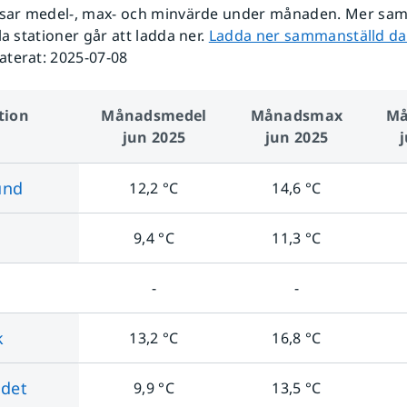
isar
medel-, max- och minvärde
under månaden. Mer sam
la stationer går att ladda ner.
Ladda ner sammanställd dat
aterat:
2025-07-08
tion
Månads­medel
Månads­max
Må
jun 2025
jun 2025
und
12,2
°C
14,6
°C
9,4
°C
11,3
°C
-
-
k
13,2
°C
16,8
°C
ndet
9,9
°C
13,5
°C