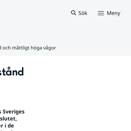
Sök
Meny
d och måttligt höga vågor
tånd 
 Sveriges 
lutet, 
 i de 