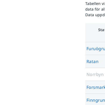
Tabellen v
data för al
Data uppd
Sta
Furuögr
Ratan
Norrbyn
Forsmar
Finngru