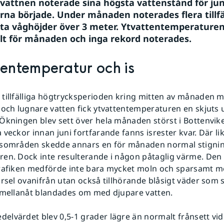
rvattnen noterade sina högsta vattenstånd för jun
na började. Under månaden noterades flera tillfä
nta våghöjder över 3 meter. Ytvattentemperaturen 
t för månaden och inga rekord noterades.
tentemperatur och is
tillfälliga högtrycksperioden kring mitten av månaden m
 och lugnare vatten fick ytvattentemperaturen en skjuts 
Ökningen blev sett över hela månaden störst i Bottenvik
 veckor innan juni fortfarande fanns isrester kvar. Där l
vsområden skedde annars en för månaden normal stignin
en. Dock inte resulterande i någon påtaglig värme. Den 
trafiken medförde inte bara mycket moln och sparsamt 
rsel ovanifrån utan också tillhörande blåsigt väder som så
emellanåt blandades om med djupare vatten.
lvärdet blev 0,5-1 grader lägre än normalt frånsett vi