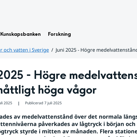
Kunskapsbanken
Forskning
 och vatten i Sverige
Juni 2025 - Högre medelvattenstån
 2025 - Högre medelvattens
åttligt höga vågor
uli 2025
Publicerad
7 juli 2025
❘
lades av medelvattenstånd över det normala längs
attennivåerna påverkades av lågtryck i början och s
tryck styrde i mitten av månaden. Flera stationer