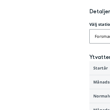
Detalje
Välj stati
Forsma
Ytvatte
Startår
Månads
Normalv