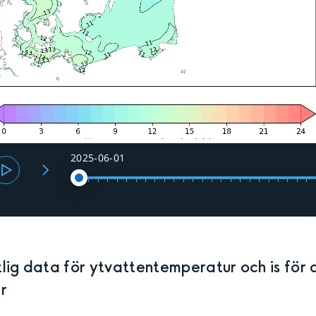
2025-06-01
tlig data för
ytvattentemperatur och is
för 
r