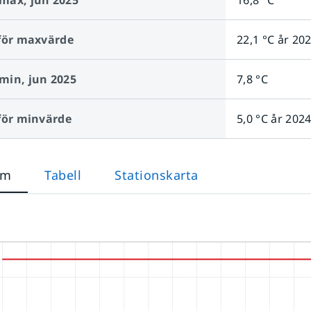
max,
jun 2025
16,8 °C
för maxvärde
22,1 °C
år
20
min,
jun 2025
7,8 °C
för minvärde
5,0 °C
år
202
am
Tabell
Stationskarta