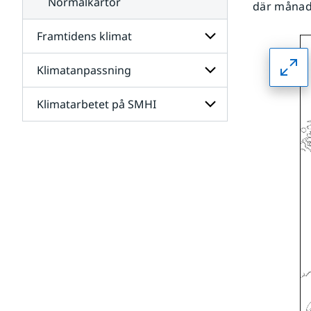
Normalkartor
där månads
Framtidens klimat
Klimatanpassning
Undersidor
för
Framtidens
Klimatarbetet på SMHI
Undersidor
klimat
för
Klimatanpassning
Undersidor
för
Klimatarbetet
på
SMHI