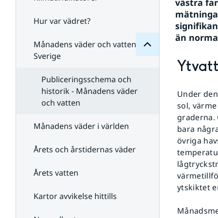
Månadens
västra fa
för
mätningar
Undersidor
Hur var vädret?
Undersidor
signifika
för
än normal
Klimatindikatorer
Månadens väder och vatten i
Sverige
Ytvat
Publiceringsschema och
historik - Månadens väder
Under den 
och vatten
sol, värme
graderna. 
Månadens väder i världen
bara några
övriga ha
Årets och årstidernas väder
temperatur
lågtrycks
Årets vatten
värmetillfö
ytskiktet 
Kartor avvikelse hittills
Månadsmede