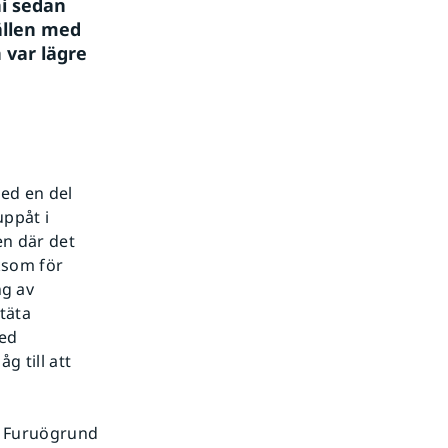
i sedan 
llen med 
var lägre 
ed en del
uppåt i
en där det
iksom för
g av
täta
med
g till att
d Furuögrund