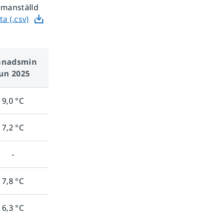
manställd
a (.csv)
nads­min
jun 2025
9,0
°C
7,2
°C
-
7,8
°C
6,3
°C