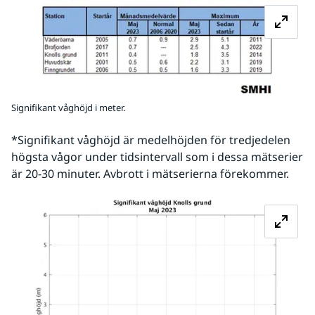
Signifikant våghöjd i meter.
*Signifikant våghöjd är medelhöjden för tredjedelen 
högsta vågor under tidsintervall som i dessa mätserier 
är 20-30 minuter. Avbrott i mätserierna förekommer. 
Fö