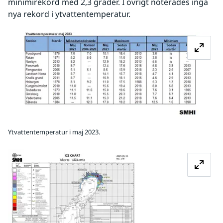
minimirekord med 2,3 grader. I övrigt noterades inga 
nya rekord i ytvattentemperatur.
Fö
Ytvattentemperatur i maj 2023.
Förstora bilden