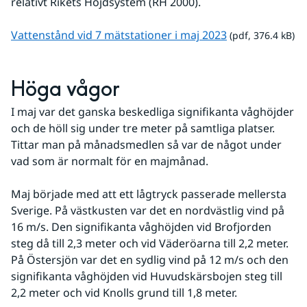
relativt Rikets Höjdsystem (RH 2000).
pdf, 376.4 kB.
Vattenstånd vid 7 mätstationer i maj 2023
 (pdf, 376.4 kB)
Höga vågor
I maj var det ganska beskedliga signifikanta våghöjder 
och de höll sig under tre meter på samtliga platser. 
Tittar man på månadsmedlen så var de något under 
vad som är normalt för en majmånad.
Maj började med att ett lågtryck passerade mellersta 
Sverige. På västkusten var det en nordvästlig vind på 
16 m/s. Den signifikanta våghöjden vid Brofjorden 
steg då till 2,3 meter och vid Väderöarna till 2,2 meter. 
På Östersjön var det en sydlig vind på 12 m/s och den 
signifikanta våghöjden vid Huvudskärsbojen steg till 
2,2 meter och vid Knolls grund till 1,8 meter.