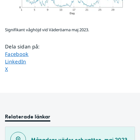
Signifikant våghöjd vid Väderöarna maj 2023.
Dela sidan på
:
Dela sidan på
Facebook
Dela sidan på
LinkedIn
Dela sidan på
X
Relaterade länkar
Månadens väder och vatten, maj 2023