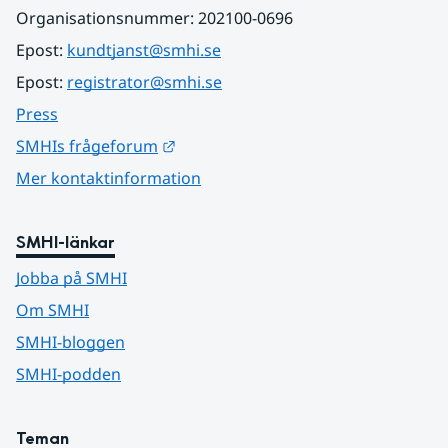
Organisationsnummer: 202100-0696
Epost: 
kundtjanst@smhi.se
Epost: 
registrator@smhi.se
Press
Länk till annan webbplats.
SMHIs frågeforum
Mer kontaktinformation
SMHI-länkar
Jobba på SMHI
Om SMHI
SMHI-bloggen
SMHI-podden
Teman