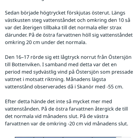
Sedan började högtrycket förskjutas österut. Längs 
västkusten steg vattenståndet och omkring den 10 så 
var det återigen tillbaka till det normala eller strax 
därunder. På de östra farvattnen höll sig vattenståndet 
omkring 20 cm under det normala.
Den 16–17 rörde sig ett lågtryck norrut från Östersjön 
till Bottenviken. I samband med detta var det en 
period med sydvästlig vind på Östersjön som pressade 
vattnet i motsatt riktning. Månadens lägsta 
vattenstånd observerades då i Skanör med -55 cm.
Efter detta hände det inte så mycket mer med 
vattenstånden. På de östra farvattnen återgick de till 
det normala vid månadens slut. På de västra 
farvattnen var de omkring -20 cm vid månadens slut.
Fö