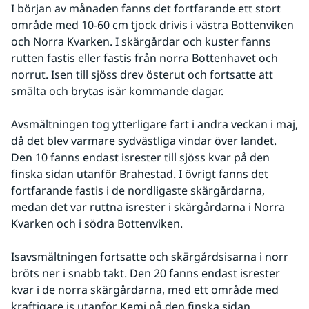
I början av månaden fanns det fortfarande ett stort 
område med 10-60 cm tjock drivis i västra Bottenviken 
och Norra Kvarken. I skärgårdar och kuster fanns 
rutten fastis eller fastis från norra Bottenhavet och 
norrut. Isen till sjöss drev österut och fortsatte att 
smälta och brytas isär kommande dagar.
Avsmältningen tog ytterligare fart i andra veckan i maj, 
då det blev varmare sydvästliga vindar över landet. 
Den 10 fanns endast isrester till sjöss kvar på den 
finska sidan utanför Brahestad. I övrigt fanns det 
fortfarande fastis i de nordligaste skärgårdarna, 
medan det var ruttna isrester i skärgårdarna i Norra 
Kvarken och i södra Bottenviken.
Isavsmältningen fortsatte och skärgårdsisarna i norr 
bröts ner i snabb takt. Den 20 fanns endast isrester 
kvar i de norra skärgårdarna, med ett område med 
kraftigare is utanför Kemi på den finska sidan.