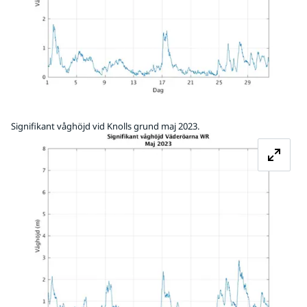
Signifikant våghöjd vid Knolls grund maj 2023.
Fö