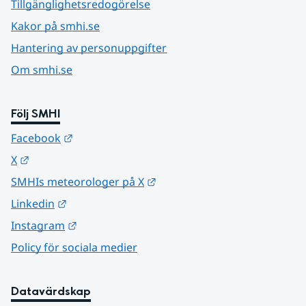
Tillgänglighetsredogörelse
Kakor på smhi.se
Hantering av personuppgifter
Om smhi.se
Följ SMHI
Länk till annan webbplats.
Facebook
Länk till annan webbplats.
X
Länk till annan webbplats.
SMHIs meteorologer på X
Länk till annan webbplats.
Linkedin
Länk till annan webbplats.
Instagram
Policy för sociala medier
Datavärdskap