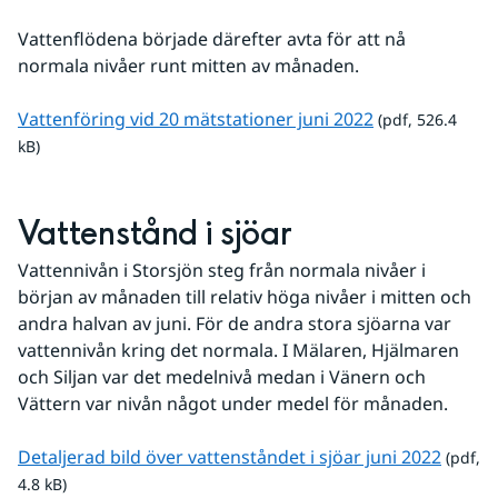
Vattenflödena började därefter avta för att nå 
normala nivåer runt mitten av månaden.
pdf, 526.4 kB.
Vattenföring vid 20 mätstationer juni 2022
 (pdf, 526.4 
kB)
Vattenstånd i sjöar
Vattennivån i Storsjön steg från normala nivåer i 
början av månaden till relativ höga nivåer i mitten och 
andra halvan av juni. För de andra stora sjöarna var 
vattennivån kring det normala. I Mälaren, Hjälmaren 
och Siljan var det medelnivå medan i Vänern och 
Vättern var nivån något under medel för månaden.
pdf, 4.
Detaljerad bild över vattenståndet i sjöar juni 2022
 (pdf, 
4.8 kB)