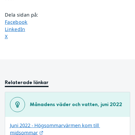
Dela sidan på
:
Dela sidan på
Facebook
Dela sidan på
LinkedIn
Dela sidan på
X
Relaterade länkar
Månadens väder och vatten, juni 2022
Juni 2022 - Högsommarvärmen kom till 
Länk till annan webbplats.
midsommar