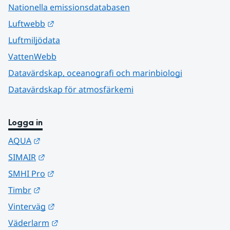
Nationella emissionsdatabasen
Länk till annan webbplats.
Luftwebb
Luftmiljödata
VattenWebb
Datavärdskap, oceanografi och marinbiologi
Datavärdskap för atmosfärkemi
Logga in
Länk till annan webbplats.
AQUA
Länk till annan webbplats.
SIMAIR
Länk till annan webbplats.
SMHI Pro
Länk till annan webbplats.
Timbr
Länk till annan webbplats.
Vinterväg
Länk till annan webbplats.
Väderlarm