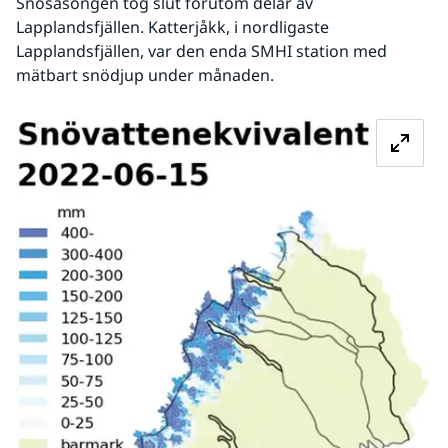
Snösäsongen tog slut förutom delar av 
Lapplandsfjällen. Katterjåkk, i nordligaste 
Lapplandsfjällen, var den enda SMHI station med 
mätbart snödjup under månaden.
Fö