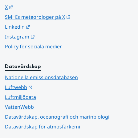
Länk till annan webbplats.
X
Länk till annan webbplats.
SMHIs meteorologer på X
Länk till annan webbplats.
Linkedin
Länk till annan webbplats.
Instagram
Policy för sociala medier
Datavärdskap
Nationella emissionsdatabasen
Länk till annan webbplats.
Luftwebb
Luftmiljödata
VattenWebb
Datavärdskap, oceanografi och marinbiologi
Datavärdskap för atmosfärkemi