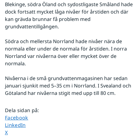
Blekinge, södra Öland och sydostligaste Småland hade 
dock fortsatt mycket låga nivåer för årstiden och där 
kan grävda brunnar få problem med 
grundvattentillgången.
Södra och mellersta Norrland hade nivåer nära de 
normala eller under de normala för årstiden. I norra 
Norrland var nivåerna över eller mycket över de 
normala.
Nivåerna i de små grundvattenmagasinen har sedan 
januari sjunkit med 5–35 cm i Norrland. I Svealand och 
Götaland har nivåerna stigit med upp till 80 cm.
Dela sidan på
:
Dela sidan på
Facebook
Dela sidan på
LinkedIn
Dela sidan på
X