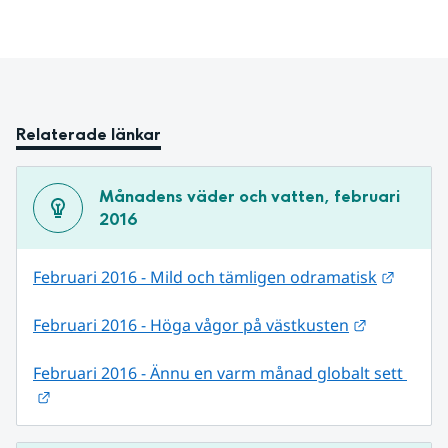
Relaterade länkar
Månadens väder och vatten, februari 
2016
Länk ti
Februari 2016 - Mild och tämligen odramatisk
Länk till 
Februari 2016 - Höga vågor på västkusten
Februari 2016 - Ännu en varm månad globalt sett 
Länk till annan webbplats.