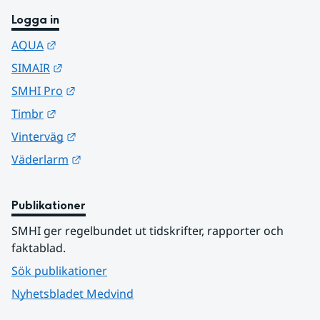
Logga in
Länk till annan webbplats.
AQUA
Länk till annan webbplats.
SIMAIR
Länk till annan webbplats.
SMHI Pro
Länk till annan webbplats.
Timbr
Länk till annan webbplats.
Vinterväg
Länk till annan webbplats.
Väderlarm
Publikationer
SMHI ger regelbundet ut tidskrifter, rapporter och 
faktablad.
Sök publikationer
Nyhetsbladet Medvind