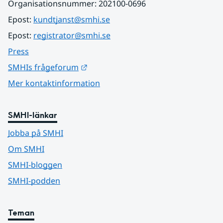
Organisationsnummer: 202100-0696
Epost: 
kundtjanst@smhi.se
Epost: 
registrator@smhi.se
Press
Länk till annan webbplats.
SMHIs frågeforum
Mer kontaktinformation
SMHI-länkar
Jobba på SMHI
Om SMHI
SMHI-bloggen
SMHI-podden
Teman