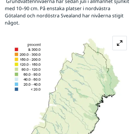
 Grundvattennivåerna har sedan juli i allmänhet sjunkit 
med 10–90 cm. På enstaka platser i nordvästra 
Götaland och nordöstra Svealand har nivåerna stigit 
något.
Fö