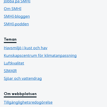
Jobba på SMHI
Om SMHI
SMHI-bloggen
SMHI-podden
Teman
Havsmiljö i kust och hav
Kunskapscentrum för klimatanpassning
Luftkvalitet
SIMAIR
Sjöar och vattendrag
Om webbplatsen
Tillgänglighetsredogörelse