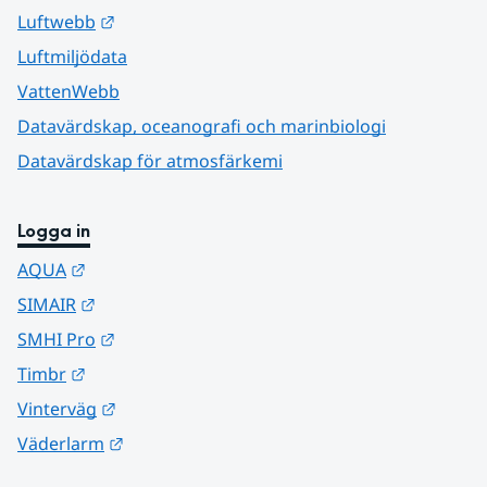
Länk till annan webbplats.
Luftwebb
Luftmiljödata
VattenWebb
Datavärdskap, oceanografi och marinbiologi
Datavärdskap för atmosfärkemi
Logga in
Länk till annan webbplats.
AQUA
Länk till annan webbplats.
SIMAIR
Länk till annan webbplats.
SMHI Pro
Länk till annan webbplats.
Timbr
Länk till annan webbplats.
Vinterväg
Länk till annan webbplats.
Väderlarm