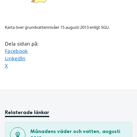
Karta över grundvattennivåer 15 augusti 2013 enligt SGU.
Dela sidan på
:
Dela sidan på
Facebook
Dela sidan på
LinkedIn
Dela sidan på
X
Relaterade länkar
Månadens väder och vatten, augusti 