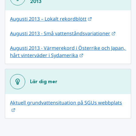
2013
Länk till annan web
Augusti 2013 – Lokalt rekordblött
Länk til
Augusti 2013 - Små vattenståndsvariationer
Augusti 2013 - Värmerekord i Österrike och Japan, 
Länk till annan webbpl
hårt vinterväder i Sydamerika
Lär dig mer
Aktuell grundvattensituation på SGUs webbplats
Länk till annan webbplats.