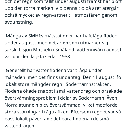
och det regn som fallit under augusti främst har blött 
upp den torra marken. Vid denna tid på året återgår 
också mycket av regnvattnet till atmosfären genom 
avdunstning.
 Många av SMHI:s mätstationer har haft låga flöden 
under augusti, men det är en som utmärker sig 
särskilt, sjön Möckeln i Småland. Vattennivån i augusti 
var där den lägsta sedan 1938.
 Generellt har vattenflödena varit låga under 
månaden, men det finns undantag. Den 11 augusti föll 
lokalt stora mängder regn i Söderhamnstrakten. 
Flödena ökade snabbt i små vattendrag och orsakade 
översvämningsproblem i delar av Söderhamn. Även 
Norralatunneln blev översvämmad, vilket medförde 
stora störningar i tågtrafiken. Eftersom regnet var så 
pass lokalt påverkade det bara flödena i de små 
vattendragen.