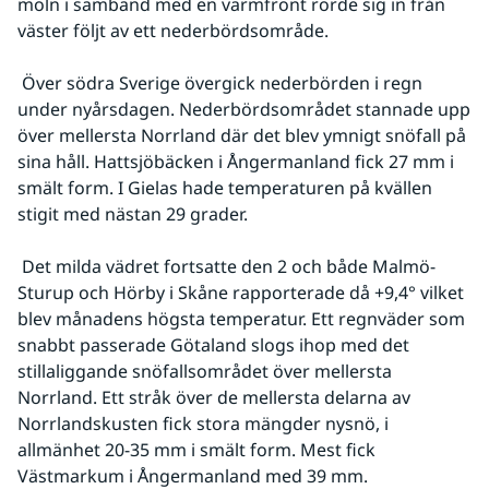
moln i samband med en varmfront rörde sig in från 
väster följt av ett nederbördsområde.
 Över södra Sverige övergick nederbörden i regn 
under nyårsdagen. Nederbördsområdet stannade upp 
över mellersta Norrland där det blev ymnigt snöfall på 
sina håll. Hattsjöbäcken i Ångermanland fick 27 mm i 
smält form. I Gielas hade temperaturen på kvällen 
stigit med nästan 29 grader.
 Det milda vädret fortsatte den 2 och både Malmö-
Sturup och Hörby i Skåne rapporterade då +9,4° vilket 
blev månadens högsta temperatur. Ett regnväder som 
snabbt passerade Götaland slogs ihop med det 
stillaliggande snöfallsområdet över mellersta 
Norrland. Ett stråk över de mellersta delarna av 
Norrlandskusten fick stora mängder nysnö, i 
allmänhet 20-35 mm i smält form. Mest fick 
Västmarkum i Ångermanland med 39 mm.