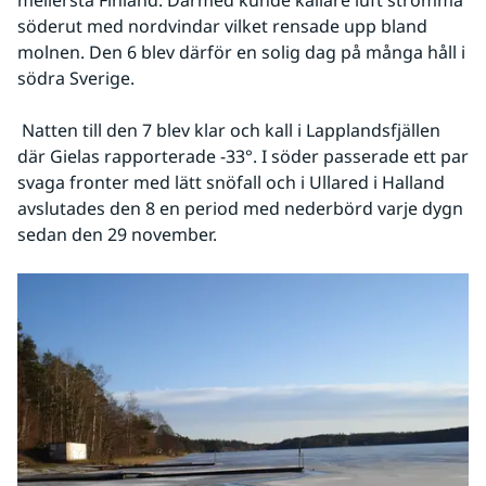
mellersta Finland. Därmed kunde kallare luft strömma 
söderut med nordvindar vilket rensade upp bland 
molnen. Den 6 blev därför en solig dag på många håll i 
södra Sverige.
 Natten till den 7 blev klar och kall i Lapplandsfjällen 
där Gielas rapporterade -33°. I söder passerade ett par 
svaga fronter med lätt snöfall och i Ullared i Halland 
avslutades den 8 en period med nederbörd varje dygn 
sedan den 29 november.