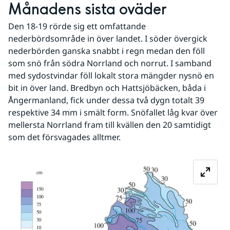
Månadens sista oväder
Den 18-19 rörde sig ett omfattande 
nederbördsområde in över landet. I söder övergick 
nederbörden ganska snabbt i regn medan den föll 
som snö från södra Norrland och norrut. I samband 
med sydostvindar föll lokalt stora mängder nysnö en 
bit in över land. Bredbyn och Hattsjöbäcken, båda i 
Ångermanland, fick under dessa två dygn totalt 39 
respektive 34 mm i smält form. Snöfallet låg kvar över 
mellersta Norrland fram till kvällen den 20 samtidigt 
som det försvagades alltmer.
Fö