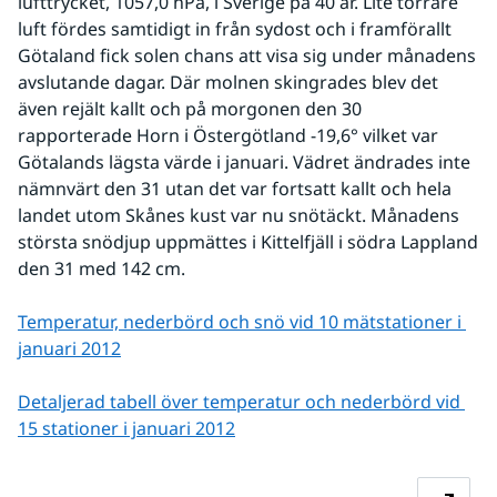
lufttrycket, 1057,0 hPa, i Sverige på 40 år. Lite torrare 
luft fördes samtidigt in från sydost och i framförallt 
Götaland fick solen chans att visa sig under månadens 
avslutande dagar. Där molnen skingrades blev det 
även rejält kallt och på morgonen den 30 
rapporterade Horn i Östergötland -19,6° vilket var 
Götalands lägsta värde i januari. Vädret ändrades inte 
nämnvärt den 31 utan det var fortsatt kallt och hela 
landet utom Skånes kust var nu snötäckt. Månadens 
största snödjup uppmättes i Kittelfjäll i södra Lappland 
den 31 med 142 cm.
Temperatur, nederbörd och snö vid 10 mätstationer i 
januari 2012
Detaljerad tabell över temperatur och nederbörd vid 
15 stationer i januari 2012
Fö