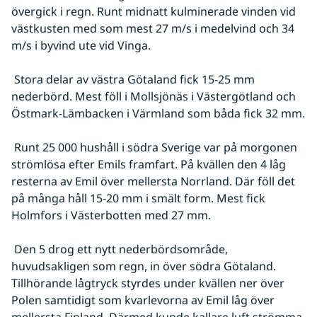
övergick i regn. Runt midnatt kulminerade vinden vid 
västkusten med som mest 27 m/s i medelvind och 34 
m/s i byvind ute vid Vinga.
 Stora delar av västra Götaland fick 15-25 mm 
nederbörd. Mest föll i Mollsjönäs i Västergötland och 
Östmark-Lämbacken i Värmland som båda fick 32 mm.
 Runt 25 000 hushåll i södra Sverige var på morgonen 
strömlösa efter Emils framfart. På kvällen den 4 låg 
resterna av Emil över mellersta Norrland. Där föll det 
på många håll 15-20 mm i smält form. Mest fick 
Holmfors i Västerbotten med 27 mm.
 Den 5 drog ett nytt nederbördsområde, 
huvudsakligen som regn, in över södra Götaland. 
Tillhörande lågtryck styrdes under kvällen ner över 
Polen samtidigt som kvarlevorna av Emil låg över 