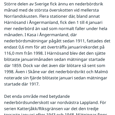
Större delen av Sverige fick ännu en nederbördsrik 
månad med de största överskotten vid mellersta 
Norrlandskusten. Flera stationer där, bland annat 
Härnösand i Ångermanland, fick den 1 till 4 januari 
mer nederbörd än vad som normalt faller under hela 
månaden. I Kasa i Ångermanland, där 
nederbördsmätningar pågått sedan 1911, fattades det 
endast 0,6 mm för att överträffa januarirekordet på 
116,0 mm från 1998. I Härnösand blev det den sjätte 
blötaste januarimånaden sedan mätningar startade 
där 1859. Dock var det även där blötare så sent som 
1998. Även i Skåne var det nederbördsrikt och Malmö 
noterade sin fjärde blötaste januari sedan mätningar 
startade där 1917.
Det enda område med betydande 
nederbördsunderskott var nordvästra Lappland. För 
serien Katterjåkk/Riksgränsen var det den tredje 
torraste januari efter 1943 och 1948. Mätningar finns 