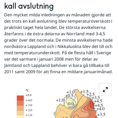
kall avslutning
Den mycket milda inledningen av månaden gjorde att 
det trots en kall avslutning blev temperaturöverskott i 
praktiskt taget hela landet. De största avvikelserna 
återfanns i de östra delarna av Norrland med 3-4,5 
grader över det normala. De minsta avvikelserna hade 
nordvästra Lappland och i Nikkaluokta blev det till och 
med temperaturunderskott. På de flesta håll i Sverige 
var det varmare i januari 2008 men för delar av 
Jämtland och Lappland behöver vi bara gå tillbaka till 
2011 samt 2009 för att finna en mildare januarimånad.
Fö