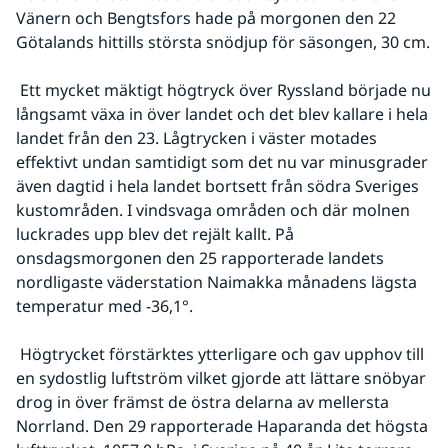
Vänern och Bengtsfors hade på morgonen den 22 
Götalands hittills största snödjup för säsongen, 30 cm.
 Ett mycket mäktigt högtryck över Ryssland började nu 
långsamt växa in över landet och det blev kallare i hela 
landet från den 23. Lågtrycken i väster motades 
effektivt undan samtidigt som det nu var minusgrader 
även dagtid i hela landet bortsett från södra Sveriges 
kustområden. I vindsvaga områden och där molnen 
luckrades upp blev det rejält kallt. På 
onsdagsmorgonen den 25 rapporterade landets 
nordligaste väderstation Naimakka månadens lägsta 
temperatur med -36,1°.
 Högtrycket förstärktes ytterligare och gav upphov till 
en sydostlig luftström vilket gjorde att lättare snöbyar 
drog in över främst de östra delarna av mellersta 
Norrland. Den 29 rapporterade Haparanda det högsta 