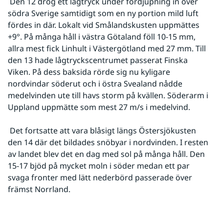
 Den 12 drog ett lågtryck under fördjupning in över 
södra Sverige samtidigt som en ny portion mild luft 
fördes in där. Lokalt vid Smålandskusten uppmättes 
+9°. På många håll i västra Götaland föll 10-15 mm, 
allra mest fick Linhult i Västergötland med 27 mm. Till 
den 13 hade lågtryckscentrumet passerat Finska 
Viken. På dess baksida rörde sig nu kyligare 
nordvindar söderut och i östra Svealand nådde 
medelvinden ute till havs storm på kvällen. Söderarm i 
Uppland uppmätte som mest 27 m/s i medelvind.
 Det fortsatte att vara blåsigt längs Östersjökusten 
den 14 där det bildades snöbyar i nordvinden. I resten 
av landet blev det en dag med sol på många håll. Den 
15-17 bjöd på mycket moln i söder medan ett par 
svaga fronter med lätt nederbörd passerade över 
främst Norrland.